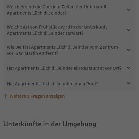
Welches sind die Check-in Zeiten der Unterkunft
Apartments Lüch dl Jeinder?
Welche Art von Frühstück wird in der Unterkunft
Apartments Lüch dl Jeinder serviert?
Wie weit ist Apartments Lüch dl Jeinder vom Zentrum
von San Martin entfernt?
Hat Apartments Lüch dl Jeinder ein Restaurant vor Ort?
Hat Apartments Lüch dl Jeinder einen Pool?
Weitere
3
Fragen anzeigen
Sind Haustiere in der Unterkunft Apartments Lüch dl
Erhalten die Gäste von Apartments Lüch dl Jeinder einen
Welche Services bietet Apartments Lüch dl Jeinder?
Jeinder erlaubt?
Südtirol Guestpass?
Unterkünfte in der Umgebung