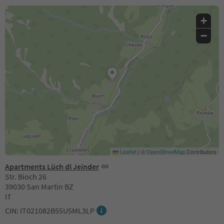
+
−
Leaflet
|
©
OpenStreetMap
Contributors
Apartments Lüch dl Jeinder
Str. Bioch 26
39030 San Martin BZ
IT
CIN: IT021082B55U5ML3LP