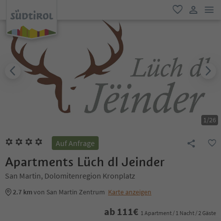
men
favorit
user lin
1
/
26
Auf Anfrage
Apartments Lüch dl Jeinder
San Martin, Dolomitenregion Kronplatz
2.7 km
von San Martin Zentrum
Karte anzeigen
ab
111
€
1 Apartment / 1 Nacht / 2 Gäste