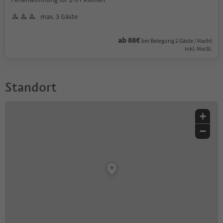
max. 3 Gäste
ab 68€
bei Belegung 2 Gäste / Nacht
Inkl. MwSt.
Standort
+
−