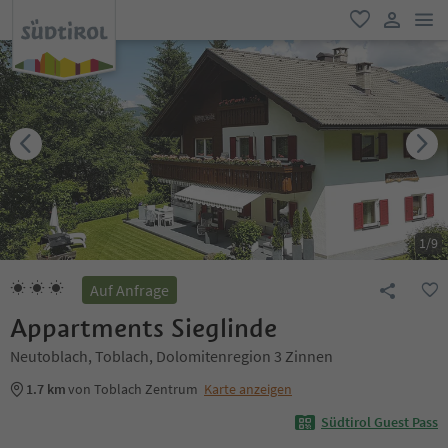
men
favorit
user lin
1
/
9
Auf Anfrage
Appartments Sieglinde
Neutoblach, Toblach, Dolomitenregion 3 Zinnen
1.7 km
von Toblach Zentrum
Karte anzeigen
Südtirol Guest Pass