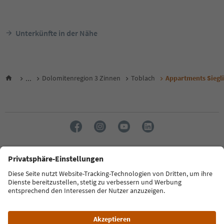
Unterkünfte in der Nähe
...
Dolomitenregion 3 Zinnen
Toblach
Appartments Siegl
Sprache: Deutsch
FAQ
Kontakt
Presse
MICE
Datenschutzerklärung
AGB
Impressum
Cookie Policy
Film commission
Über uns
Zugänglichkeitserklärung
Südtirol B2B