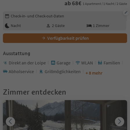
ab
68
€
1 Apartment / 1 Nacht / 2 Gäste
Buchungsdetails bearbeiten
Check-in- und Check-out-Daten
Nacht
2
Gäste
1
Zimmer
Verfügbarkeit prüfen
Ausstattung
Direkt an der Loipe
Garage
WLAN
Familien
Abholservice
Grillmöglichkeiten
+ 8 mehr
Zimmer entdecken