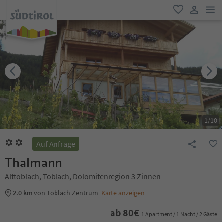
men
favorit
user lin
1
/
10
Auf Anfrage
Thalmann
Alttoblach, Toblach, Dolomitenregion 3 Zinnen
2.0 km
von Toblach Zentrum
Karte anzeigen
ab
80
€
1 Apartment / 1 Nacht / 2 Gäste