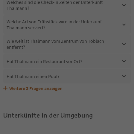
Welches sind die Check-in Zeiten der Unterkunft
Thalmann?
Welche Art von Frühstück wird in der Unterkunft
Thalmann serviert?
Wie weit ist Thalmann vom Zentrum von Toblach
entfernt?
Hat Thalmann ein Restaurant vor Ort?
Hat Thalmann einen Pool?
Weitere
3
Fragen anzeigen
Erhalten die Gäste von Thalmann einen Südtirol
Sind Haustiere in der Unterkunft Thalmann erlaubt?
Welche Services bietet Thalmann?
Guestpass?
Unterkünfte in der Umgebung