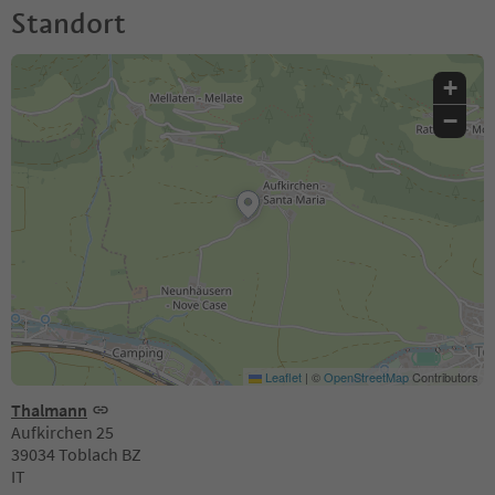
Standort
+
−
Leaflet
|
©
OpenStreetMap
Contributors
Thalmann
Aufkirchen 25
39034 Toblach BZ
IT