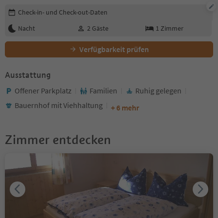
Buchungsdetails bearbeiten
Check-in- und Check-out-Daten
Nacht
2
Gäste
1
Zimmer
Verfügbarkeit prüfen
Ausstattung
Offener Parkplatz
Familien
Ruhig gelegen
Bauernhof mit Viehhaltung
+ 6 mehr
Zimmer entdecken