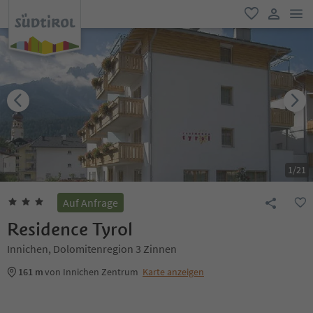
men
favorit
user lin
1
/
21
Auf Anfrage
Residence Tyrol
Innichen, Dolomitenregion 3 Zinnen
161 m
von Innichen Zentrum
Karte anzeigen