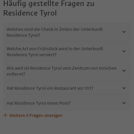
Häufig gestellte Fragen zu
Residence Tyrol
Welches sind die Check-in Zeiten der Unterkunft
Residence Tyrol?
Welche Art von Frühstück wird in der Unterkunft
Residence Tyrol serviert?
Wie weit ist Residence Tyrol vom Zentrum von Innichen
entfernt?
Hat Residence Tyrol ein Restaurant vor Ort?
Hat Residence Tyrol einen Pool?
Weitere
3
Fragen anzeigen
Sind Haustiere in der Unterkunft Residence Tyrol
Erhalten die Gäste von Residence Tyrol einen Südtirol
Welche Services bietet Residence Tyrol?
erlaubt?
Guestpass?