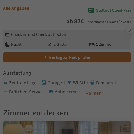
Alle Angaben
Südtirol Guest Pass
ab
87
€
1 Apartment / 1 Nacht / 2 Gäste
Buchungsdetails bearbeiten
Check-in- und Check-out-Daten
Nacht
2
Gäste
1
Zimmer
Verfügbarkeit prüfen
Ausstattung
Zentrale Lage
Garage
WLAN
Familien
Brötchen-Service
Abholservice
+ 9 mehr
Zimmer entdecken