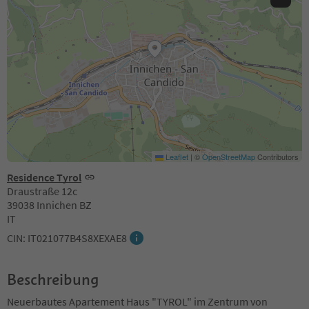
Leaflet
|
©
OpenStreetMap
Contributors
Residence Tyrol
Draustraße 12c
39038 Innichen BZ
IT
CIN: IT021077B4S8XEXAE8
Beschreibung
Neuerbautes Apartement Haus "TYROL" im Zentrum von