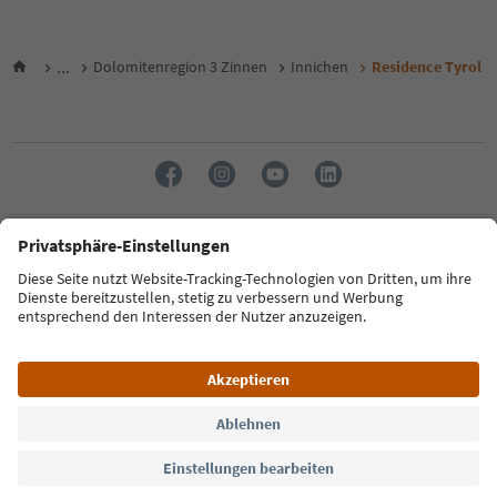
...
Dolomitenregion 3 Zinnen
Innichen
Residence Tyrol
Sprache: Deutsch
FAQ
Kontakt
Presse
MICE
Datenschutzerklärung
AGB
Impressum
Cookie Policy
Film commission
Über uns
Zugänglichkeitserklärung
Südtirol B2B
© 2026 IDM Südtirol