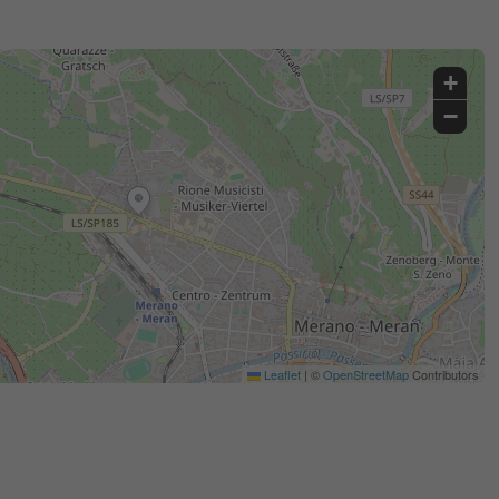
+
−
Leaflet
|
©
OpenStreetMap
Contributors