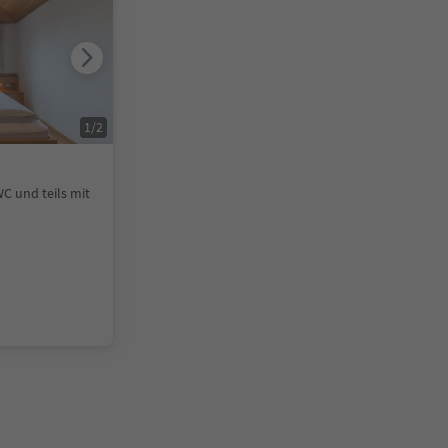
1
/
2
C und teils mit