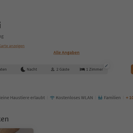
i
ng
Karte anzeigen
Alle Angaben
aten
Nacht
2
Gäste
1
Zimmer
leine Haustiere erlaubt
Kostenloses WLAN
Familien
+ 1
ken