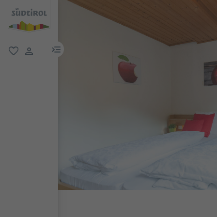
menu link
favorit
user link