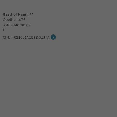
Gasthof Hanni
Goethestr.76
39012 Meran BZ
IT
CIN: IT021051A1BTDGZJTA