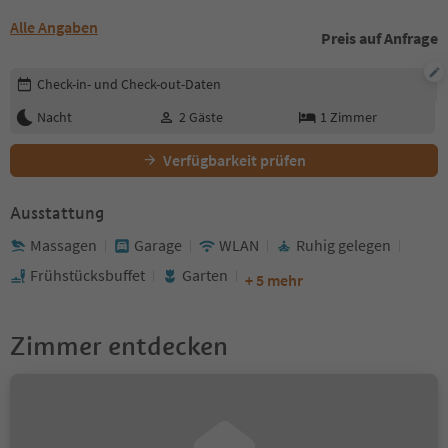
Alle Angaben
Preis auf Anfrage
Buchungsdetails bearbeiten
Check-in- und Check-out-Daten
Nacht
2
Gäste
1
Zimmer
Verfügbarkeit prüfen
Ausstattung
Massagen
Garage
WLAN
Ruhig gelegen
Frühstücksbuffet
Garten
+ 5 mehr
Zimmer entdecken