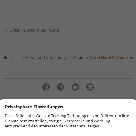
Unterkünfte in der Nähe
...
Meran und Umgebung
Meran
Garni Hotel Partaneshof
Sprache: Deutsch
FAQ
Kontakt
Presse
MICE
Datenschutzerklärung
AGB
Impressum
Cookie Policy
Film commission
Über uns