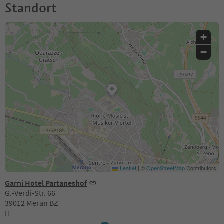
Standort
+
−
Leaflet
|
©
OpenStreetMap
Contributors
Garni Hotel Partaneshof
G.-Verdi-Str. 66
39012 Meran BZ
IT