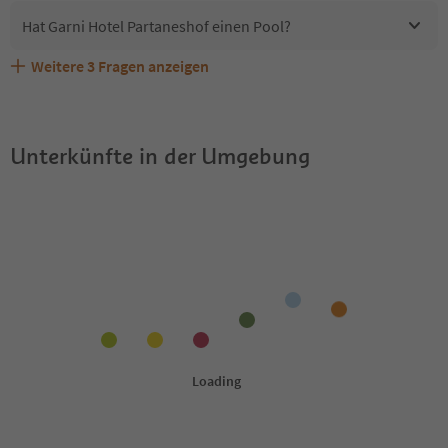
Hat Garni Hotel Partaneshof einen Pool?
Weitere
3
Fragen anzeigen
Sind Haustiere in der Unterkunft Garni Hotel
Erhalten die Gäste von Garni Hotel Partaneshof einen
Welche Services bietet Garni Hotel Partaneshof?
Partaneshof erlaubt?
Südtirol Guestpass?
Unterkünfte in der Umgebung