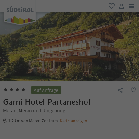
men
favorit
user lin
Auf Anfrage
Garni Hotel Partaneshof
Meran, Meran und Umgebung
1.2 km
von Meran Zentrum
Karte anzeigen