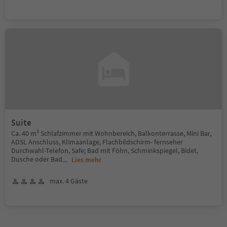
Suite
Ca. 40 m² Schlafzimmer mit Wohnbereich, Balkonterrasse, Mini Bar,
ADSL Anschluss, Klimaanlage, Flachbildschirm- fernseher
Durchwahl-Telefon, Safe; Bad mit Föhn, Schminkspiegel, Bidet,
Dusche oder Bad
...
Lies mehr
max. 4 Gäste