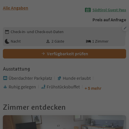
Alle Angaben
Südtirol Guest Pass
Preis auf Anfrage
Buchungsdetails bearbeiten
Check-in- und Check-out-Daten
Nacht
2
Gäste
1
Zimmer
Verfügbarkeit prüfen
Ausstattung
Überdachter Parkplatz
Hunde erlaubt
Ruhig gelegen
Frühstücksbuffet
+ 5 mehr
Zimmer entdecken