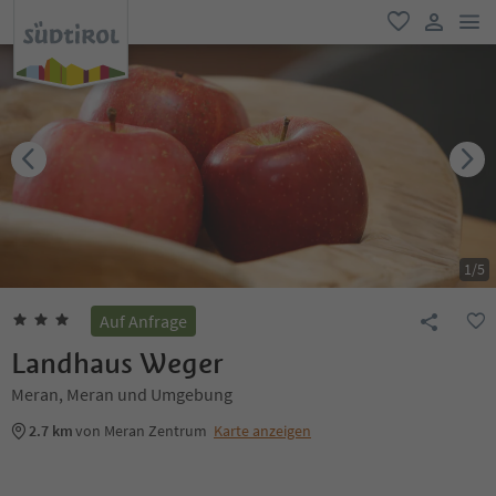
men
favorit
user lin
1
/
5
Auf Anfrage
Landhaus Weger
Meran, Meran und Umgebung
2.7 km
von Meran Zentrum
Karte anzeigen