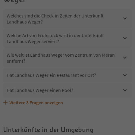
Welches sind die Check-in Zeiten der Unterkunft
Landhaus Weger?
Welche Art von Frühstück wird in der Unterkunft
Landhaus Weger serviert?
Wie weit ist Landhaus Weger vom Zentrum von Meran
entfernt?
Hat Landhaus Weger ein Restaurant vor Ort?
Hat Landhaus Weger einen Pool?
Weitere
3
Fragen anzeigen
Sind Haustiere in der Unterkunft Landhaus Weger
Erhalten die Gäste von Landhaus Weger einen Südtirol
Welche Services bietet Landhaus Weger?
erlaubt?
Guestpass?
Unterkünfte in der Umgebung