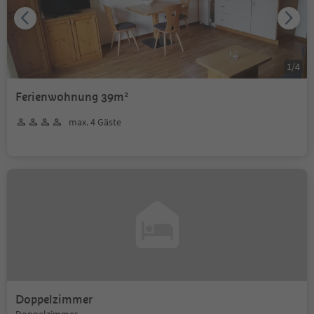
1
/
4
Ferienwohnung 39m²
max. 4 Gäste
Doppelzimmer
Doppelzimmer