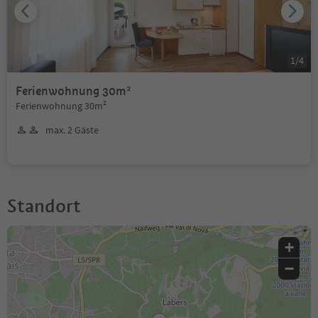
1
/
4
Ferienwohnung 30m²
Ferienwohnung 30m²
max. 2 Gäste
Standort
+
−