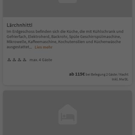
Lärchnhittl
Im Erdgeschoss befinden sich die Küche, die mit Kühlschrank und
Gefrierfach, Elektroherd, Backrohr, Spüle Geschirrspülmaschine,
Mikrowelle, Kaffeemaschine, Kochutensilien und Küchenwäsche
ausgestattet
...
Lies mehr
max. 4 Gäste
ab 115€
bei Belegung 2 Gäste / Nacht
Inkl. MwSt.