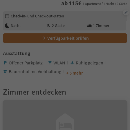
ab
115
€
1 Apartment / 1 Nacht / 2 Gäste
Buchungsdetails bearbeiten
Check-in- und Check-out-Daten
Nacht
2
Gäste
1
Zimmer
Verfügbarkeit prüfen
Ausstattung
Offener Parkplatz
WLAN
Ruhig gelegen
Bauernhof mit Viehhaltung
+ 5 mehr
Zimmer entdecken