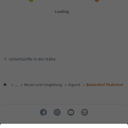
Unterkünfte in der Nähe
...
Meran und Umgebung
Algund
Bauernhof Thalerhof