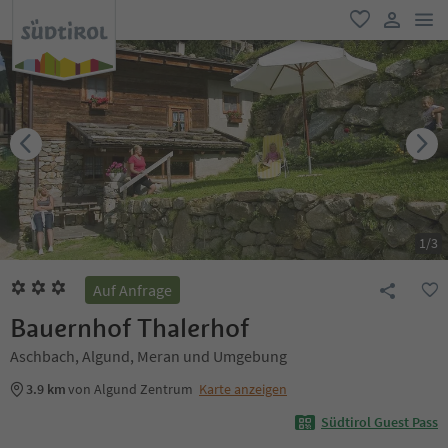
men
favorit
user lin
1
/
3
Auf Anfrage
Bauernhof Thalerhof
Aschbach, Algund, Meran und Umgebung
3.9 km
von Algund Zentrum
Karte anzeigen
Südtirol Guest Pass