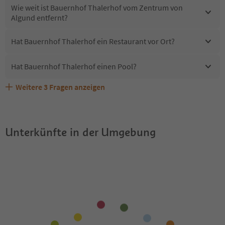
Wie weit ist Bauernhof Thalerhof vom Zentrum von
Algund entfernt?
Hat Bauernhof Thalerhof ein Restaurant vor Ort?
Hat Bauernhof Thalerhof einen Pool?
Weitere
3
Fragen anzeigen
Sind Haustiere in der Unterkunft Bauernhof Thalerhof
Erhalten die Gäste von Bauernhof Thalerhof einen
Welche Services bietet Bauernhof Thalerhof?
erlaubt?
Südtirol Guestpass?
Unterkünfte in der Umgebung