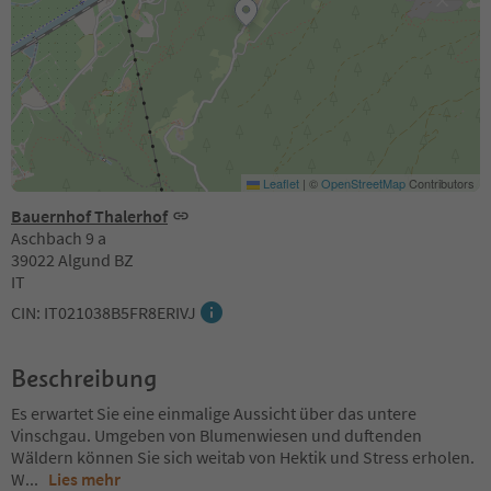
Leaflet
|
©
OpenStreetMap
Contributors
Bauernhof Thalerhof
Aschbach 9 a
39022 Algund BZ
IT
CIN: IT021038B5FR8ERIVJ
Beschreibung
Es erwartet Sie eine einmalige Aussicht über das untere
Vinschgau. Umgeben von Blumenwiesen und duftenden
Wäldern können Sie sich weitab von Hektik und Stress erholen.
W
...
Lies mehr