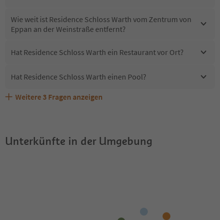
Wie weit ist Residence Schloss Warth vom Zentrum von
Eppan an der Weinstraße entfernt?
Hat Residence Schloss Warth ein Restaurant vor Ort?
Hat Residence Schloss Warth einen Pool?
Weitere
3
Fragen anzeigen
Sind Haustiere in der Unterkunft Residence Schloss
Erhalten die Gäste von Residence Schloss Warth einen
Welche Services bietet Residence Schloss Warth?
Warth erlaubt?
Südtirol Guestpass?
Unterkünfte in der Umgebung