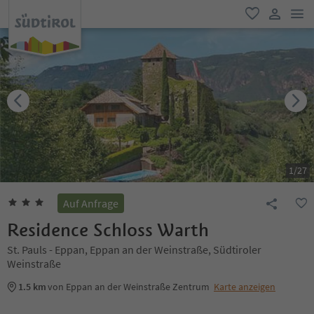
men
favorit
user lin
1
/
27
Auf Anfrage
Residence Schloss Warth
St. Pauls - Eppan, Eppan an der Weinstraße, Südtiroler
Weinstraße
1.5 km
von Eppan an der Weinstraße Zentrum
Karte anzeigen