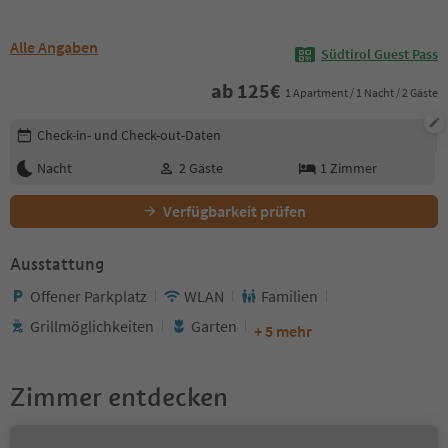
Alle Angaben
Südtirol Guest Pass
ab
125
€
1 Apartment / 1 Nacht / 2 Gäste
Buchungsdetails bearbeiten
Check-in- und Check-out-Daten
Nacht
2
Gäste
1
Zimmer
Verfügbarkeit prüfen
Ausstattung
Offener Parkplatz
WLAN
Familien
Grillmöglichkeiten
Garten
+ 5 mehr
Zimmer entdecken