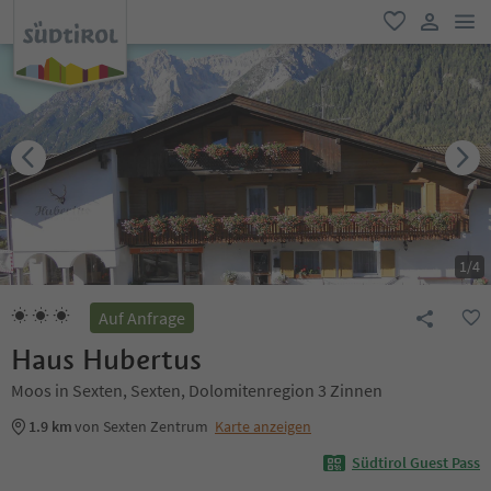
men
favorit
user lin
1
/
4
Auf Anfrage
Haus Hubertus
Moos in Sexten, Sexten, Dolomitenregion 3 Zinnen
1.9 km
von Sexten Zentrum
Karte anzeigen
Südtirol Guest Pass