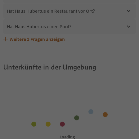
Hat Haus Hubertus ein Restaurant vor Ort?
Hat Haus Hubertus einen Pool?
Weitere
3
Fragen anzeigen
Erhalten die Gäste von Haus Hubertus einen Südtirol
Sind Haustiere in der Unterkunft Haus Hubertus erlaubt?
Welche Services bietet Haus Hubertus?
Guestpass?
Unterkünfte in der Umgebung