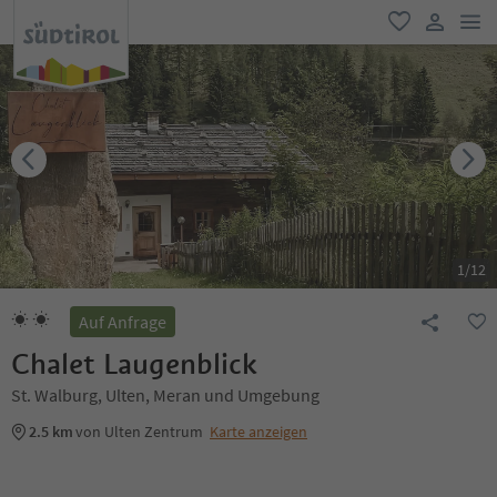
men
favorit
user lin
1
/
12
Auf Anfrage
Chalet Laugenblick
St. Walburg, Ulten, Meran und Umgebung
2.5 km
von Ulten Zentrum
Karte anzeigen