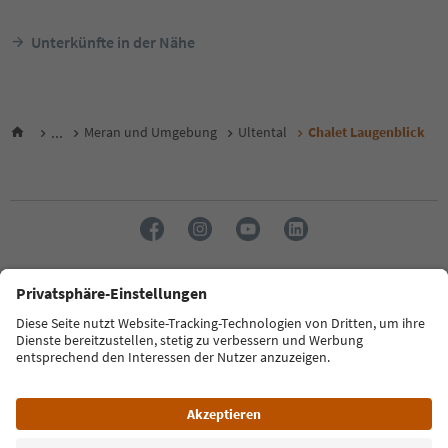
Unterkünfte in der Nähe
...
Meran und Umgebung
Ultental
Chalet Laugenblick
Sprache: Deutsch
FAQ
Kontakt
Presse
MICE
Datenschutzerklärung
AGB
Impressum
Cookie Policy
Film commission
Über uns
Zugänglichkeitserklärung
Südtirol B2B