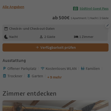
Alle Angaben
Südtirol Guest Pass
ab
500
€
1 Apartment / 1 Nacht / 2 Gäste
Buchungsdetails bearbeiten
Check-in- und Check-out-Daten
Nacht
2
Gäste
1
Zimmer
Verfügbarkeit prüfen
Ausstattung
Offener Parkplatz
Kostenloses WLAN
Familien
Trockner
Garten
+ 9 mehr
Zimmer entdecken