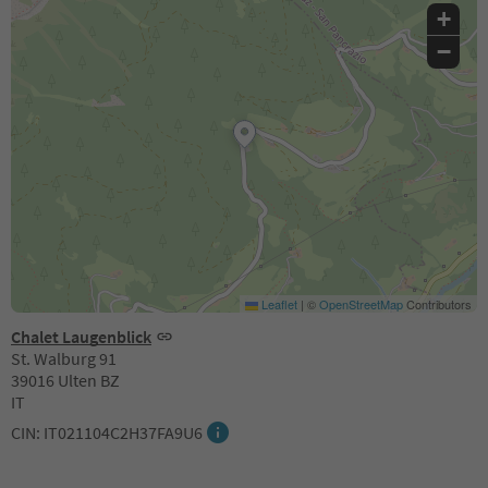
+
−
Leaflet
|
©
OpenStreetMap
Contributors
Chalet Laugenblick
St. Walburg 91
39016 Ulten BZ
IT
CIN: IT021104C2H37FA9U6