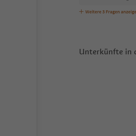
Weitere
3
Fragen anzeig
Sind Haustiere in der U
Welche Services bietet 
Unterkünfte in