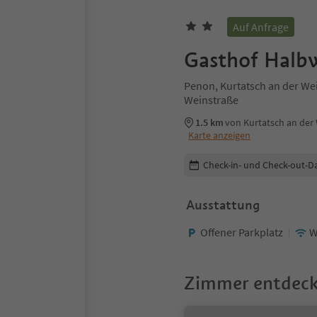
Auf Anfrage
Gasthof Halb
Penon, Kurtatsch an der Wei
Weinstraße
1.5 km
von Kurtatsch an der
Karte anzeigen
Buchungsdetails bearbeiten
Check-in- und Check-out-D
Ausstattung
Offener Parkplatz
W
Zimmer entdec