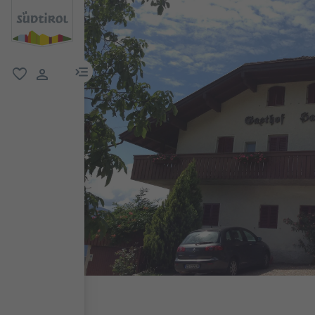
menu link
favorit
user link