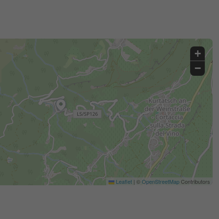
+
−
Leaflet
|
©
OpenStreetMap
Contributors