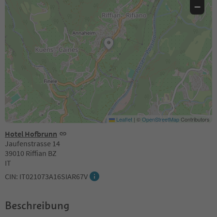
−
Leaflet
|
©
OpenStreetMap
Contributors
Hotel Hofbrunn
Jaufenstrasse 14
39010 Riffian BZ
IT
CIN: IT021073A16SIAR67V
Beschreibung