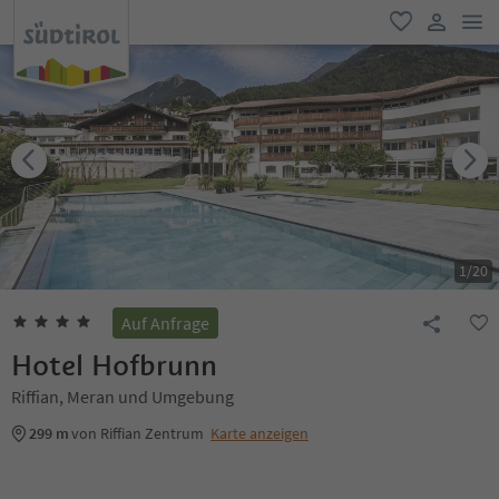
men
favorit
user lin
1
/
20
Auf Anfrage
Hotel Hofbrunn
Riffian, Meran und Umgebung
299 m
von Riffian Zentrum
Karte anzeigen