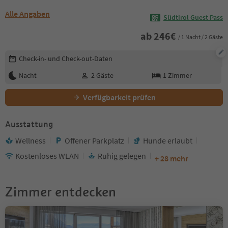
Alle Angaben
Südtirol Guest Pass
ab
246
€
/ 1 Nacht / 2 Gäste
Buchungsdetails bearbeiten
Check-in- und Check-out-Daten
Nacht
2
Gäste
1
Zimmer
Verfügbarkeit prüfen
Ausstattung
Wellness
Offener Parkplatz
Hunde erlaubt
Kostenloses WLAN
Ruhig gelegen
+ 28 mehr
Zimmer entdecken