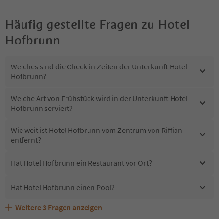
Häufig gestellte Fragen zu
Hotel
Hofbrunn
Welches sind die Check-in Zeiten der Unterkunft Hotel
Hofbrunn?
Welche Art von Frühstück wird in der Unterkunft Hotel
Hofbrunn serviert?
Wie weit ist Hotel Hofbrunn vom Zentrum von Riffian
entfernt?
Hat Hotel Hofbrunn ein Restaurant vor Ort?
Hat Hotel Hofbrunn einen Pool?
Weitere
3
Fragen anzeigen
Sind Haustiere in der Unterkunft Hotel Hofbrunn
Erhalten die Gäste von Hotel Hofbrunn einen Südtirol
Welche Services bietet Hotel Hofbrunn?