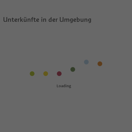
erlaubt?
Guestpass?
Unterkünfte in der Umgebung