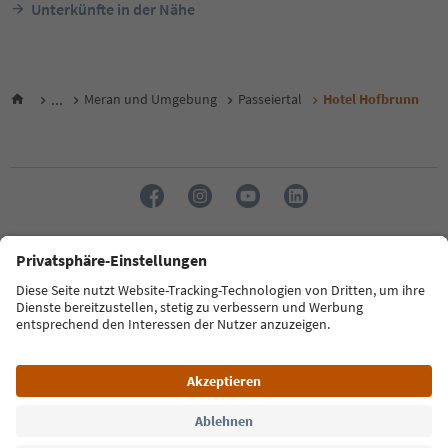
Unterkünfte in der Nähe
...
Meran und Umgebung
Passeiertal
Hotel Hofbrunn
Sprache: Deutsch
FAQ
Kontakt
Presse
MICE
Datenschutzerklärung
AGB
Impressum
Cookie Policy
Film commission
Über uns
Zugänglichkeitserklärung
Südtirol B2B
© 2026 IDM Südtirol