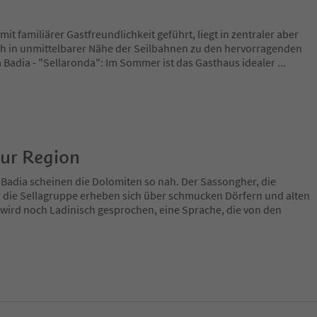
it familiärer Gastfreundlichkeit geführt, liegt in zentraler aber
ich in unmittelbarer Nähe der Seilbahnen zu den hervorragenden
ta Badia - "Sellaronda": Im Sommer ist das Gasthaus idealer
...
zur Region
 Badia scheinen die Dolomiten so nah. Der Sassongher, die
 die Sellagruppe erheben sich über schmucken Dörfern und alten
 wird noch Ladinisch gesprochen, eine Sprache, die von den