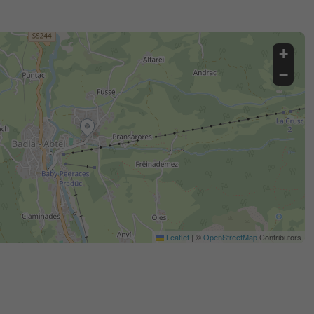
+
−
Leaflet
|
©
OpenStreetMap
Contributors