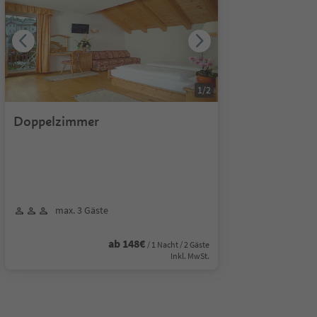
1
/
2
Doppelzimmer
max. 3 Gäste
ab 148€
/ 1 Nacht / 2 Gäste
Inkl. MwSt.