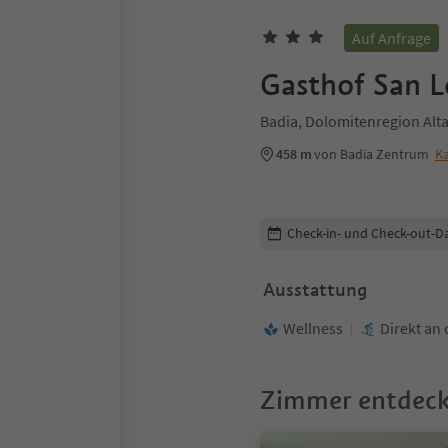
Auf Anfrage
Gasthof San 
Badia, Dolomitenregion Alt
458 m
von Badia Zentrum
Ka
Buchungsdetails bearbeiten
Check-in- und Check-out-D
Ausstattung
Wellness
Direkt an 
Zimmer entdec