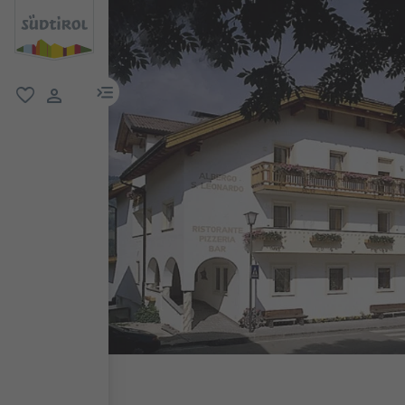
menu link
favorit
user link