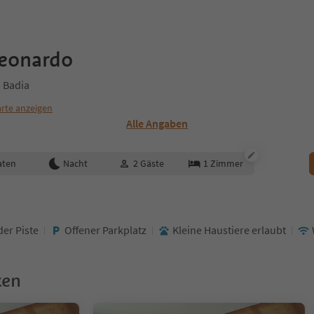
Leonardo
a Badia
rte anzeigen
Alle Angaben
aten
Nacht
2
Gäste
1
Zimmer
der Piste
Offener Parkplatz
Kleine Haustiere erlaubt
ken