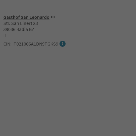
Gasthof San Leonardo
Str. San Linert 23
39036 Badia BZ
IT
CIN: IT021006A1DN9TGKS9