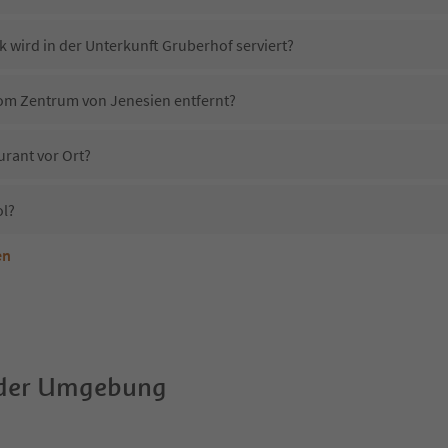
k wird in der Unterkunft Gruberhof serviert?
vom Zentrum von Jenesien entfernt?
urant vor Ort?
ol?
en
nterkunft Gruberhof erlaubt?
Gruberhof?
Erhalten die Gäste von Gruberhof einen Südtirol Guestpass?
 der Umgebung