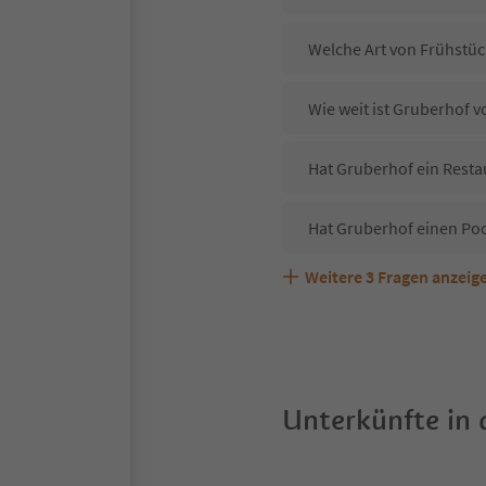
Welche Art von Frühstüc
Wie weit ist Gruberhof 
Hat Gruberhof ein Resta
Hat Gruberhof einen Po
Weitere
3
Fragen anzeig
Sind Haustiere in der U
Welche Services bietet 
Unterkünfte in