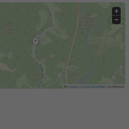
+
−
Leaflet
|
©
OpenStreetMap
Contributors