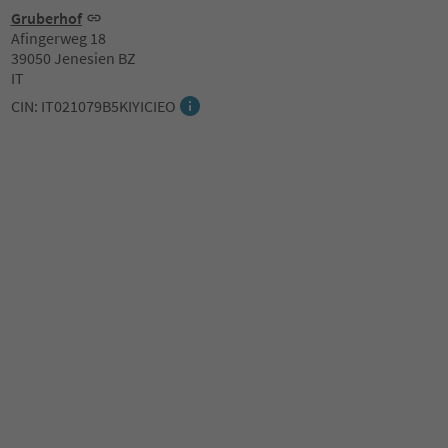
Gruberhof
Afingerweg 18
39050 Jenesien BZ
IT
CIN: IT021079B5KIYICIEO