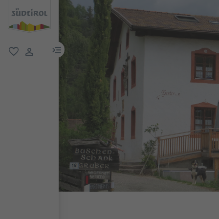
menu link
favorit
user link