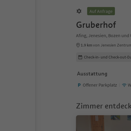
Auf Anfrage
Gruberhof
Afing, Jenesien, Bozen un
1.9 km
von Jenesien Zentru
Buchungsdetails bearbeiten
Check-in- und Check-out-D
Ausstattung
Offener Parkplatz
W
Zimmer entdec