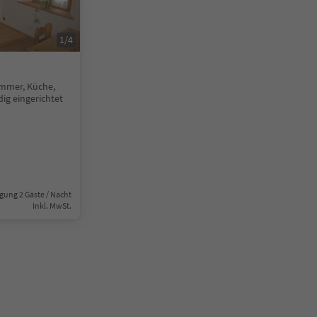
1
/
4
mmer, Küche,
dig eingerichtet
gung 2 Gäste / Nacht
Inkl. MwSt.