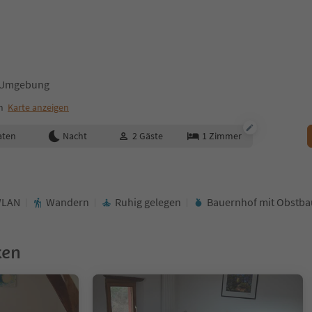
d Umgebung
m
Karte anzeigen
aten
Nacht
2
Gäste
1
Zimmer
LAN
Wandern
Ruhig gelegen
Bauernhof mit Obstba
ken