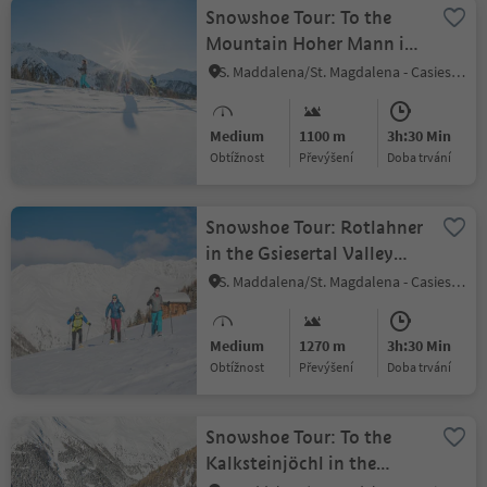
Snowshoe Tour: To the
Mountain Hoher Mann in
the Gsiesertal Valley (2593
S. Maddalena/St. Magdalena - Casies/Gsies, Gsies/Valle di Casies
m)
Medium
1100 m
3h:30 Min
Obtížnost
Převýšení
doba trvání
Snowshoe Tour: Rotlahner
in the Gsiesertal Valley
(2748 m)
S. Maddalena/St. Magdalena - Casies/Gsies, Gsies/Valle di Casies
Medium
1270 m
3h:30 Min
Obtížnost
Převýšení
doba trvání
Snowshoe Tour: To the
Kalksteinjöchl in the