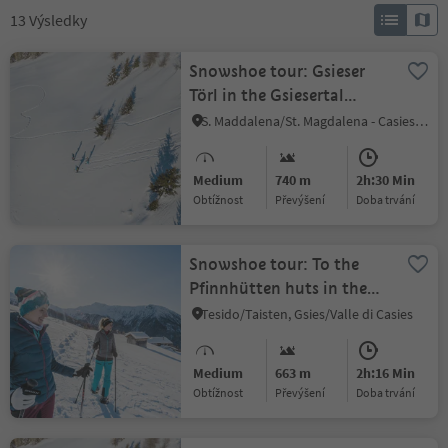
13
Výsledky
Snowshoe tour: Gsieser
Törl in the Gsiesertal
Valley (2205 m)
S. Maddalena/St. Magdalena - Casies/Gsies, Gsies/Valle di Casies
Medium
740 m
2h:30 Min
Obtížnost
Převýšení
doba trvání
Snowshoe tour: To the
Pfinnhütten huts in the
Gsiesertal Valley (2152 m)
Tesido/Taisten, Gsies/Valle di Casies
Medium
663 m
2h:16 Min
Obtížnost
Převýšení
doba trvání