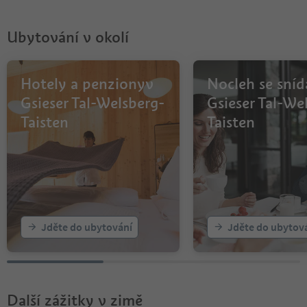
Ubytování v okolí
Hotely a penzionyv
Nocleh se sníd
Gsieser Tal-Welsberg-
Gsieser Tal-We
Taisten
Taisten
Jděte do ubytování
Jděte do ubytov
Další zážitky v zimě