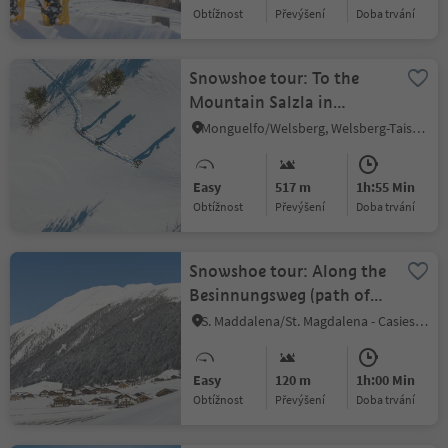
Obtížnost
Převýšení
doba trvání
Snowshoe tour: To the
Mountain Salzla in
Taisten (2131 m)
Monguelfo/Welsberg, Welsberg-Taisten/Monguelfo-Tesido
Easy
517 m
1h:55 Min
Obtížnost
Převýšení
doba trvání
Snowshoe tour: Along the
Besinnungsweg (path of
reflexation) in the
S. Maddalena/St. Magdalena - Casies/Gsies, Gsies/Valle di Casies
Gsiesertal Valley
Easy
120 m
1h:00 Min
Obtížnost
Převýšení
doba trvání