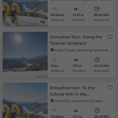
Gsiesertal Valley (2739 m)
Medium
1274 m
4h:30 Min
Obtížnost
Převýšení
doba trvání
Snowshoe Tour: Along the
Taistner Unterrain
Tesido/Taisten, Welsberg-Taisten/Monguelfo-Tesido
Easy
315 m
2h:10 Min
Obtížnost
Převýšení
doba trvání
Snowshoe tour: To the
Schuier Alm in the
Gsiesertal Valley (1958 m)
Colle/Pichl, Gsies/Valle di Casies
Medium
717 m
2h:28 Min