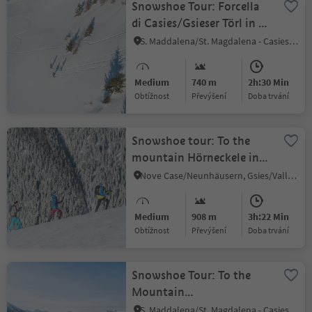
Snowshoe Tour: Forcella
di Casies/Gsieser Törl in S.
Maddalena/Gsieser Tal
S. Maddalena/St. Magdalena - Casies/Gsies, Gsies/Valle di Casies
Valley
Medium
740 m
2h:30 Min
Obtížnost
Převýšení
doba trvání
Snowshoe tour: To the
mountain Hörneckele in
the Gsiesertal Valley (2127
Nove Case/Neunhäusern, Gsies/Valle di Casies
m)
Medium
908 m
3h:22 Min
Obtížnost
Převýšení
doba trvání
Snowshoe Tour: To the
Mountain
Hochkreuzspitze in the
S. Maddalena/St. Magdalena - Casies/Gsies, Gsies/Valle di Casies