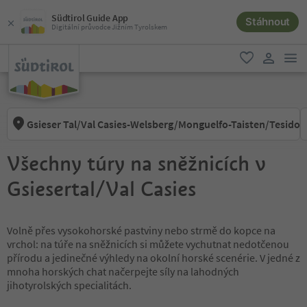
Südtirol Guide App
Stáhnout
Digitální průvodce Jižním Tyrolskem
odk
oblíbené
uživatel
Gsieser Tal/Val Casies-Welsberg/Monguelfo-Taisten/Tesido
Všechny túry na sněžnicích v
Gsiesertal/Val Casies
Volně přes vysokohorské pastviny nebo strmě do kopce na
vrchol: na túře na sněžnicích si můžete vychutnat nedotčenou
přírodu a jedinečné výhledy na okolní horské scenérie. V jedné z
mnoha horských chat načerpejte síly na lahodných
jihotyrolských specialitách.