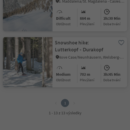
Gsiesertal Valley (2349 m)
S. Maddalena/St. Magdalena - Casies/Gsies, Gsies/Valle di Casies
Difficult
884 m
2h:30 Min
Obtížnost
Převýšení
doba trvání
Snowshoe hike:
Lutterkopf - Durakopf
Nove Case/Neunhäusern, Welsberg-Taisten/Monguelfo-Tesido
Medium
702 m
3h:45 Min
Obtížnost
Převýšení
doba trvání
1
1
1 - 13 z 13 výsledky