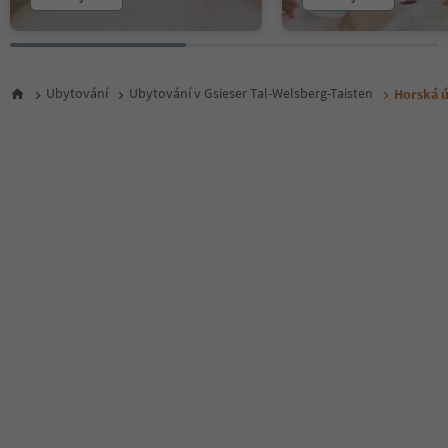
Ubytování
Ubytování v Gsieser Tal-Welsberg-Taisten
Horská ú