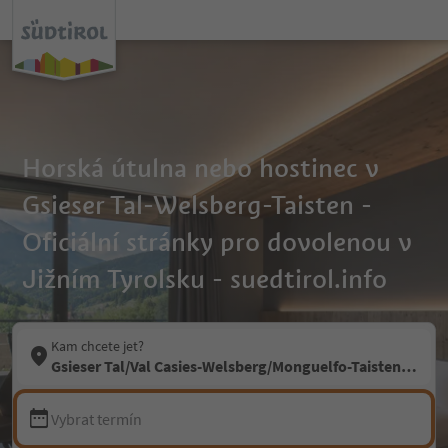
Horská útulna nebo hostinec v
Gsieser Tal-Welsberg-Taisten -
Oficiální stránky pro dovolenou v
Jižním Tyrolsku - suedtirol.info
Kam chcete jet?
Gsieser Tal/Val Casies-Welsberg/Monguelfo-Taisten/Tesid
Vybrat termín