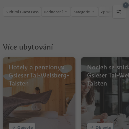
1
Südtirol Guest Pass
Hodnocení
Kategorie
Zpracovává
1 aktywn
Více ubytování
Hotely a penzionyv
Nocleh se sníd
Gsieser Tal-Welsberg-
Gsieser Tal-We
Taisten
Taisten
Objevte
Objevte