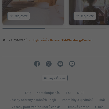
Objevte
Objevte
Ubytování
Ubytování v Gsieser Tal-Welsberg-Taisten
Jazyk: Čeština
FAQ
Kontaktujte nás
Tisk
MICE
Zásady ochrany osobních údajů
Podmínky a ujednání
Tiráž
Zásady používání souborů cookie
Filmová komise
O nás