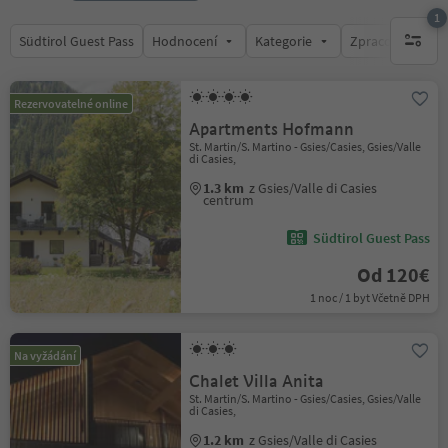
1
Südtirol Guest Pass
Hodnocení
Kategorie
Zpracovává
1 aktywn
Rezervovatelné online
Apartments Hofmann
St. Martin/S. Martino - Gsies/Casies, Gsies/Valle
di Casies,
1.3 km
z Gsies/Valle di Casies
centrum
Südtirol Guest Pass
Od 120€
1 noc / 1 byt Včetně DPH
Na vyžádání
Chalet Villa Anita
St. Martin/S. Martino - Gsies/Casies, Gsies/Valle
di Casies,
1.2 km
z Gsies/Valle di Casies