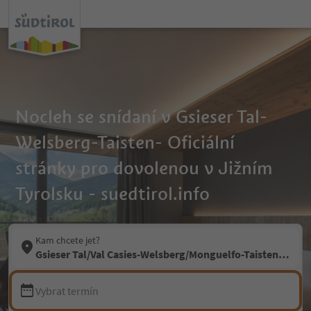
Nocleh se snídaní v Gsieser Tal-
Welsberg-Taisten- Oficiální
stránky pro dovolenou v Jižním
Tyrolsku - suedtirol.info
Kam chcete jet?
Gsieser Tal/Val Casies-Welsberg/Monguelfo-Taisten/Tesid
Vybrat termín