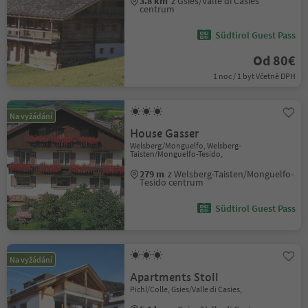
3.8 km
z Gsies/Valle di Casies
centrum
Südtirol Guest Pass
Od 80€
1 noc / 1 byt Včetně DPH
Na vyžádání
House Gasser
Welsberg/Monguelfo, Welsberg-
Taisten/Monguelfo-Tesido,
279 m
z Welsberg-Taisten/Monguelfo-
Tesido centrum
Südtirol Guest Pass
Na vyžádání
Apartments Stoll
Pichl/Colle, Gsies/Valle di Casies,