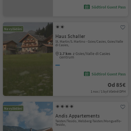
Südtirol Guest Pass
Na vyžádání
Haus Schaller
St. Martin/S. Martino - Gsies/Casies, Gsies/Valle
di Casies,
2.7 km
z Gsies/Valle di Casies
centrum
Südtirol Guest Pass
Od 85€
1 noc / 1 byt Včetně DPH
Na vyžádání
Andis Appartements
Taisten/Tesido, Welsberg-Taisten/Monguelfo-
Tesido,