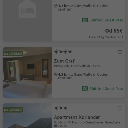
3.2 km
z Gsies/Valle di Casies
centrum
Südtirol Guest Pass
Od 65€
1 noc / 1 byt Včetně DPH
Na vyžádání
Zum Graf
Pichl/Colle, Gsies/Valle di Casies,
4.2 km
z Gsies/Valle di Casies
centrum
Südtirol Guest Pass
Na vyžádání
Apartment Koriander
St. Martin/S. Martino - Gsies/Casies, Gsies/Valle
di Casies,