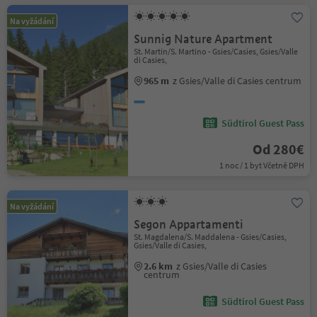
Na vyžádání
Sunnig Nature Apartment
St. Martin/S. Martino - Gsies/Casies, Gsies/Valle
di Casies,
965 m
z Gsies/Valle di Casies centrum
Südtirol Guest Pass
Od 280€
1 noc / 1 byt Včetně DPH
Na vyžádání
Segon Appartamenti
St. Magdalena/S. Maddalena - Gsies/Casies,
Gsies/Valle di Casies,
2.6 km
z Gsies/Valle di Casies
centrum
Südtirol Guest Pass