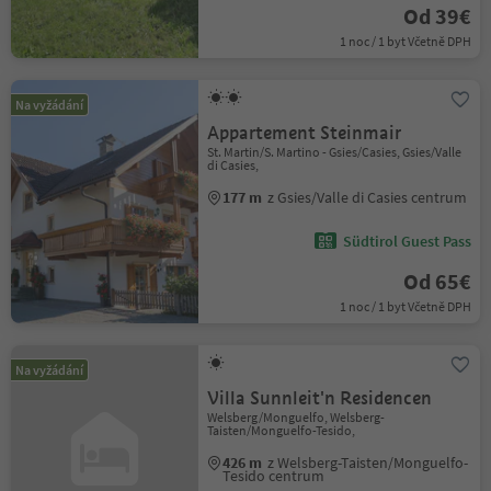
Od 39€
1 noc / 1 byt Včetně DPH
Na vyžádání
Appartement Steinmair
St. Martin/S. Martino - Gsies/Casies, Gsies/Valle
di Casies,
177 m
z Gsies/Valle di Casies centrum
Südtirol Guest Pass
Od 65€
1 noc / 1 byt Včetně DPH
Na vyžádání
Villa Sunnleit'n Residencen
Welsberg/Monguelfo, Welsberg-
Taisten/Monguelfo-Tesido,
426 m
z Welsberg-Taisten/Monguelfo-
Tesido centrum