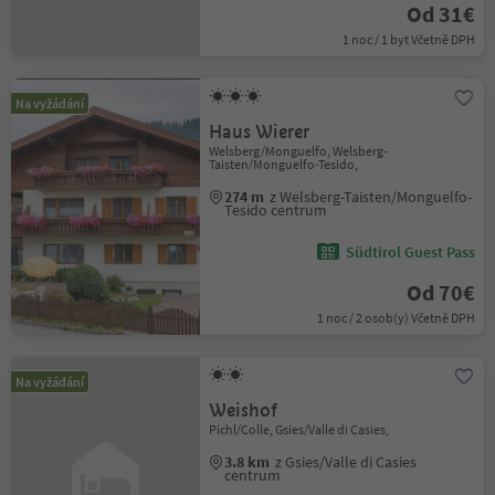
Od 31€
1 noc / 1 byt Včetně DPH
Na vyžádání
Haus Wierer
Welsberg/Monguelfo, Welsberg-
Taisten/Monguelfo-Tesido,
274 m
z Welsberg-Taisten/Monguelfo-
Tesido centrum
Südtirol Guest Pass
Od 70€
1 noc / 2 osob(y) Včetně DPH
Na vyžádání
Weishof
Pichl/Colle, Gsies/Valle di Casies,
3.8 km
z Gsies/Valle di Casies
centrum