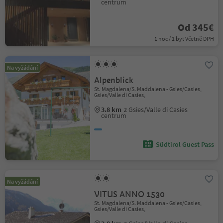
centrum
Od 345€
1 noc / 1 byt Včetně DPH
Na vyžádání
Alpenblick
St. Magdalena/S. Maddalena - Gsies/Casies,
Gsies/Valle di Casies,
3.8 km
z Gsies/Valle di Casies
centrum
Südtirol Guest Pass
Na vyžádání
VITUS ANNO 1530
St. Magdalena/S. Maddalena - Gsies/Casies,
Gsies/Valle di Casies,