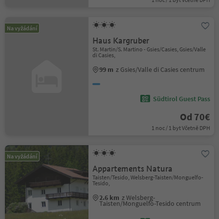
Na vyžádání
Haus Kargruber
St. Martin/S. Martino - Gsies/Casies, Gsies/Valle
di Casies,
99 m
z Gsies/Valle di Casies centrum
Südtirol Guest Pass
Od 70€
1 noc / 1 byt Včetně DPH
Na vyžádání
Appartements Natura
Taisten/Tesido, Welsberg-Taisten/Monguelfo-
Tesido,
2.6 km
z Welsberg-
Taisten/Monguelfo-Tesido centrum