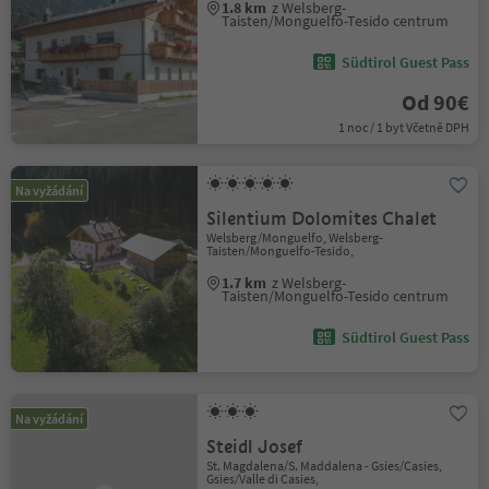
1.8 km
z Welsberg-
Taisten/Monguelfo-Tesido centrum
Südtirol Guest Pass
Od 90€
1 noc / 1 byt Včetně DPH
Na vyžádání
Silentium Dolomites Chalet
Welsberg/Monguelfo, Welsberg-
Taisten/Monguelfo-Tesido,
1.7 km
z Welsberg-
Taisten/Monguelfo-Tesido centrum
Südtirol Guest Pass
Na vyžádání
Steidl Josef
St. Magdalena/S. Maddalena - Gsies/Casies,
Gsies/Valle di Casies,