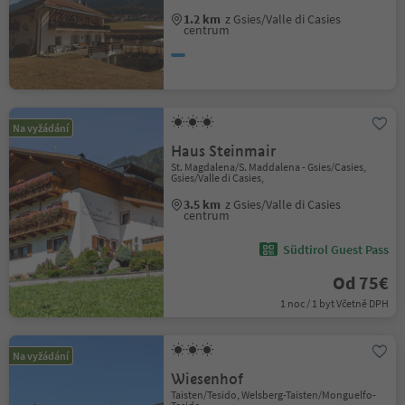
1.2 km
z Gsies/Valle di Casies
centrum
Na vyžádání
Haus Steinmair
St. Magdalena/S. Maddalena - Gsies/Casies,
Gsies/Valle di Casies,
3.5 km
z Gsies/Valle di Casies
centrum
Südtirol Guest Pass
Od 75€
1 noc / 1 byt Včetně DPH
Na vyžádání
Wiesenhof
Taisten/Tesido, Welsberg-Taisten/Monguelfo-