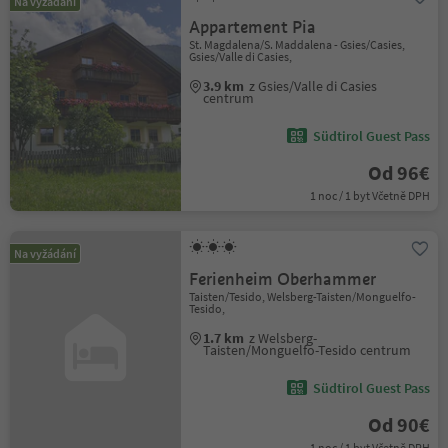
Na vyžádání
Appartement Pia
St. Magdalena/S. Maddalena - Gsies/Casies,
Gsies/Valle di Casies,
3.9 km
z Gsies/Valle di Casies
centrum
Südtirol Guest Pass
Od 96€
1 noc / 1 byt Včetně DPH
Na vyžádání
Ferienheim Oberhammer
Taisten/Tesido, Welsberg-Taisten/Monguelfo-
Tesido,
1.7 km
z Welsberg-
Taisten/Monguelfo-Tesido centrum
Südtirol Guest Pass
Od 90€
1 noc / 1 byt Včetně DPH