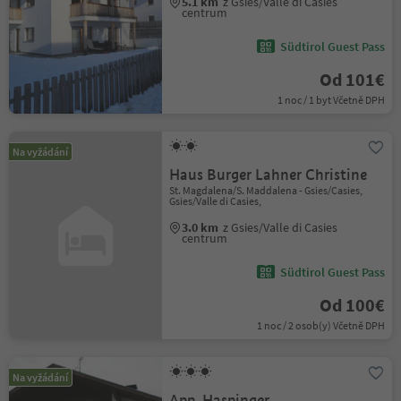
5.1 km
z Gsies/Valle di Casies
centrum
Südtirol Guest Pass
Od 101€
1 noc / 1 byt Včetně DPH
Na vyžádání
Haus Burger Lahner Christine
St. Magdalena/S. Maddalena - Gsies/Casies,
Gsies/Valle di Casies,
3.0 km
z Gsies/Valle di Casies
centrum
Südtirol Guest Pass
Od 100€
1 noc / 2 osob(y) Včetně DPH
Na vyžádání
App. Haspinger