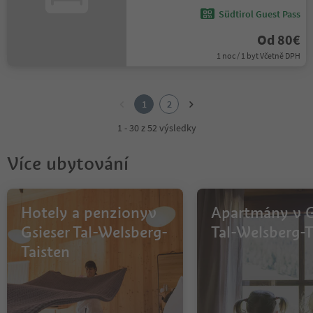
Südtirol Guest Pass
Od 80€
1 noc / 1 byt Včetně DPH
1
2
1
2
1 - 30 z 52 výsledky
Více ubytování
Hotely a penzionyv
Apartmány v G
Gsieser Tal-Welsberg-
Tal-Welsberg-T
Taisten