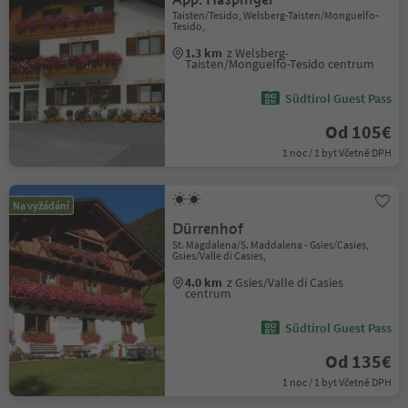
Taisten/Tesido, Welsberg-Taisten/Monguelfo-
Tesido,
1.3 km
z Welsberg-
Taisten/Monguelfo-Tesido centrum
Südtirol Guest Pass
Od 105€
1 noc / 1 byt Včetně DPH
Na vyžádání
Dürrenhof
St. Magdalena/S. Maddalena - Gsies/Casies,
Gsies/Valle di Casies,
4.0 km
z Gsies/Valle di Casies
centrum
Südtirol Guest Pass
Od 135€
1 noc / 1 byt Včetně DPH