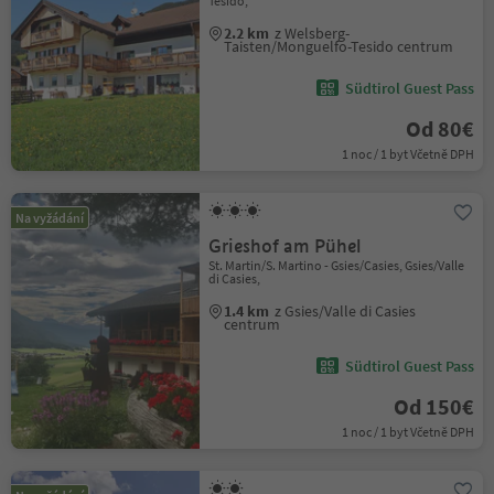
Tesido,
2.2 km
z Welsberg-
Taisten/Monguelfo-Tesido centrum
Südtirol Guest Pass
Od 80€
1 noc / 1 byt Včetně DPH
Na vyžádání
Grieshof am Pühel
St. Martin/S. Martino - Gsies/Casies, Gsies/Valle
di Casies,
1.4 km
z Gsies/Valle di Casies
centrum
Südtirol Guest Pass
Od 150€
1 noc / 1 byt Včetně DPH