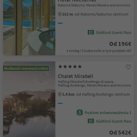
Naturns/Naturno, Meran/Merano and environs
162 m
od Naturns/Naturno centrum
Südtirol Guest Pass
Od 196€
1 nocleg / 2 liczba osób w tym podatek VAT
Możliwość rezerwacji online
Chalet Mirabell
Hafling Oberdorf/Avelengo di sopra,
Hafling/Avelengo, Meran/Merano and environs
1.4 km
od Hafling/Avelengo centrum
Poziom zrównoważenia 1
Südtirol Guest Pass
Od 542€