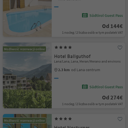
Südtirol Guest Pass
Od 144€
1 nocleg / 2 liczba osób w tym podatek VAT
Możliwość rezerwacji online
Hotel Ballguthof
Lana/Lana, Lana, Meran/Merano and environs
2.3 km
od Lana centrum
Südtirol Guest Pass
Od 274€
1 nocleg / 2 liczba osób w tym podatek VAT
Możliwość rezerwacji online
Hotel Nocturnes