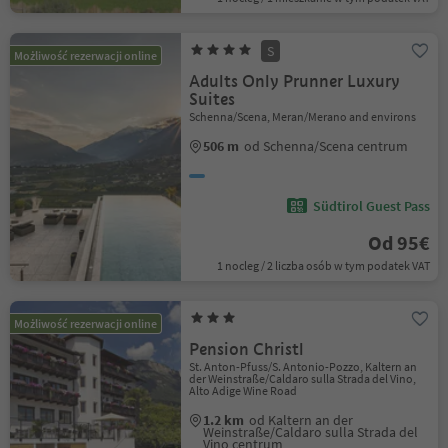
S
Możliwość rezerwacji online
Adults Only Prunner Luxury
Suites
Schenna/Scena, Meran/Merano and environs
506 m
od Schenna/Scena centrum
Südtirol Guest Pass
Od 95€
1 nocleg / 2 liczba osób w tym podatek VAT
Możliwość rezerwacji online
Pension Christl
St. Anton-Pfuss/S. Antonio-Pozzo, Kaltern an
der Weinstraße/Caldaro sulla Strada del Vino,
Alto Adige Wine Road
1.2 km
od Kaltern an der
Weinstraße/Caldaro sulla Strada del
Vino centrum