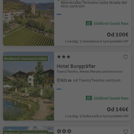
Weinstraße/Termeno sulla Strada del
Vino centrum
Südtirol Guest Pass
Od 100€
1 nocleg / 1 mieszkanie w tym podatek VAT
Możliwość rezerwacji online
Hotel Burggräfler
Tisens/Tesimo, Meran/Merano and environs
821 m
od Tisens/Tesimo centrum
Südtirol Guest Pass
Od 146€
1 nocleg / 2 liczba osób w tym podatek VAT
Możliwość rezerwacji online