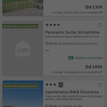
Od 130€
1 nocleg / 2 liczba osób w tym podatek VAT
Możliwość rezerwacji online
Panoramic Suites Winzerhöhe
Schenna/Scena, Meran/Merano and environs
973 m
od Schenna/Scena centrum
Südtirol Guest Pass
Od 185€
1 nocleg / 1 mieszkanie w tym podatek VAT
S
Możliwość rezerwacji online
Apartements/B&B Panorama
Tramin an der Weinstraße/Termeno sulla Strada
del Vino, Alto Adige Wine Road
325 m
od Tramin an der