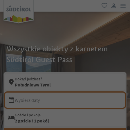
lin
ulubione
link uży
Wszystkie obiekty z karnetem
Südtirol Guest Pass
Dokąd jedziesz?
Południowy Tyrol
Wybierz daty
Goście i pokoje
2 goście / 1 pokój