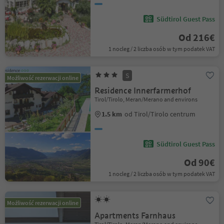
Südtirol Guest Pass
Od 216€
1 nocleg / 2 liczba osób w tym podatek VAT
S
Możliwość rezerwacji online
Residence Innerfarmerhof
Tirol/Tirolo, Meran/Merano and environs
1.5 km
od Tirol/Tirolo centrum
Südtirol Guest Pass
Od 90€
1 nocleg / 2 liczba osób w tym podatek VAT
Możliwość rezerwacji online
Apartments Farnhaus