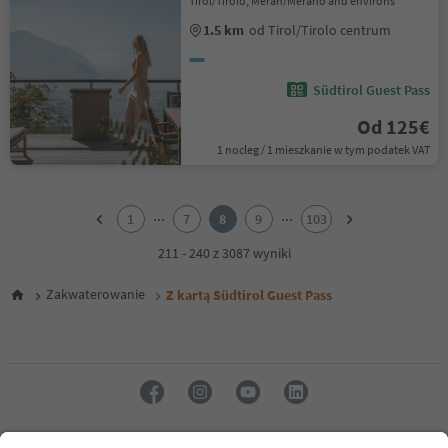
Tirol/Tirolo, Meran/Merano and environs
1.5 km
od Tirol/Tirolo centrum
Südtirol Guest Pass
Od 125€
1 nocleg / 1 mieszkanie w tym podatek VAT
1
2
...
...
1
7
8
9
103
3
4
211 - 240 z 3087 wyniki
5
6
Zakwaterowanie
Z kartą Südtirol Guest Pass
7
8
9
10
11
12
13