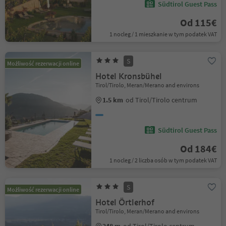
Südtirol Guest Pass
Od 115€
1 nocleg / 1 mieszkanie w tym podatek VAT
S
Możliwość rezerwacji online
Hotel Kronsbühel
Tirol/Tirolo, Meran/Merano and environs
1.5 km
od Tirol/Tirolo centrum
Südtirol Guest Pass
Od 184€
1 nocleg / 2 liczba osób w tym podatek VAT
S
Możliwość rezerwacji online
Hotel Örtlerhof
Tirol/Tirolo, Meran/Merano and environs