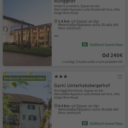
Rungghof
Girlan/Cornaiano, Eppan an der
Weinstaße/Appiano sulla Strada del Vino, Alto
Adige Wine Road
2.4 km
od Eppan an der
Weinstaße/Appiano sulla Strada del
Vino centrum
Südtirol Guest Pass
Od 240€
1 nocleg / 2 liczba osób w tym podatek VAT
Możliwość rezerwacji online
Garni Unterhabsbergerhof
Montiggl/Monticolo, Eppan an der
Weinstaße/Appiano sulla Strada del Vino, Alto
Adige Wine Road
4.4 km
od Eppan an der
Weinstaße/Appiano sulla Strada del
Vino centrum
Südtirol Guest Pass