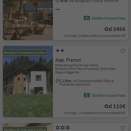
38 m
od Burgstall/Postal centrum
Südtirol Guest Pass
Od 346€
1 nocleg / 2 liczba osób w tym podatek VAT
Możliwość rezerwacji online
App. Franzn
Petersberg/Monte San Pietro,
Deutschnofen/Nova Ponente, Dolomites
Region Eggental
5.2 km
od Deutschnofen/Nova
Ponente centrum
Südtirol Guest Pass
Od 110€
1 nocleg / 1 mieszkanie w tym podatek VAT
Możliwość rezerwacji online