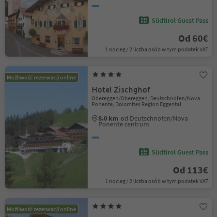
Südtirol Guest Pass
Od 60€
1 nocleg / 2 liczba osób w tym podatek VAT
Możliwość rezerwacji online
Hotel Zischghof
Obereggen/Obereggen, Deutschnofen/Nova
Ponente, Dolomites Region Eggental
8.0 km
od Deutschnofen/Nova
Ponente centrum
Südtirol Guest Pass
Od 113€
1 nocleg / 2 liczba osób w tym podatek VAT
Możliwość rezerwacji online