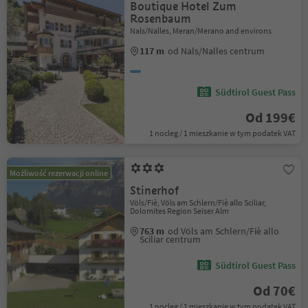
Boutique Hotel Zum
Rosenbaum
Nals/Nalles, Meran/Merano and environs
117 m
od Nals/Nalles centrum
Südtirol Guest Pass
Od 199€
1 nocleg / 1 mieszkanie w tym podatek VAT
Możliwość rezerwacji online
Stinerhof
Völs/Fiè, Völs am Schlern/Fiè allo Sciliar,
Dolomites Region Seiser Alm
763 m
od Völs am Schlern/Fiè allo
Sciliar centrum
Südtirol Guest Pass
Od 70€
1 nocleg / 1 mieszkanie w tym podatek VAT