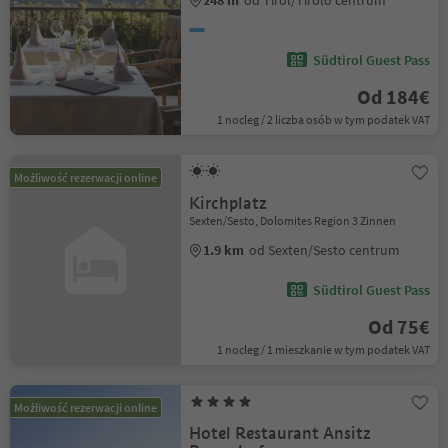
248 m
od Tirol/Tirolo centrum
Südtirol Guest Pass
Od 184€
1 nocleg / 2 liczba osób w tym podatek VAT
Możliwość rezerwacji online
Kirchplatz
Sexten/Sesto, Dolomites Region 3 Zinnen
1.9 km
od Sexten/Sesto centrum
Südtirol Guest Pass
Od 75€
1 nocleg / 1 mieszkanie w tym podatek VAT
Możliwość rezerwacji online
Hotel Restaurant Ansitz