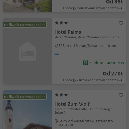
Od 88€
1 nocleg / 1 mieszkanie w tym podatek VAT
Możliwość rezerwacji online
Hotel Palma
Meran/Merano, Meran/Merano and environs
848 m
od Meran/Merano centrum
Südtirol Guest Pass
Od 270€
1 nocleg / 2 liczba osób w tym podatek VAT
Możliwość rezerwacji online
Hotel Zum Wolf
Kastelruth/Castelrotto, Dolomites Region
Seiser Alm
64 m
od Kastelruth/Castelrotto
centrum