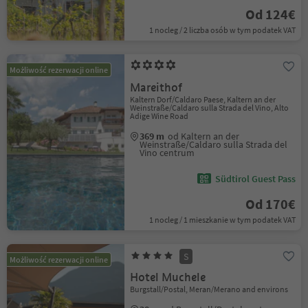
Od 124€
1 nocleg / 2 liczba osób w tym podatek VAT
Możliwość rezerwacji online
Mareithof
Kaltern Dorf/Caldaro Paese, Kaltern an der
Weinstraße/Caldaro sulla Strada del Vino, Alto
Adige Wine Road
369 m
od Kaltern an der
Weinstraße/Caldaro sulla Strada del
Vino centrum
Südtirol Guest Pass
Od 170€
1 nocleg / 1 mieszkanie w tym podatek VAT
S
Możliwość rezerwacji online
Hotel Muchele
Burgstall/Postal, Meran/Merano and environs