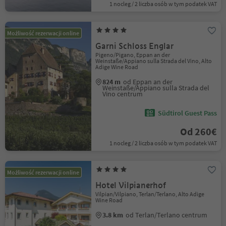
1 nocleg / 2 liczba osób w tym podatek VAT
Możliwość rezerwacji online
Garni Schloss Englar
Pigeno/Pigano, Eppan an der
Weinstaße/Appiano sulla Strada del Vino, Alto
Adige Wine Road
824 m
od Eppan an der
Weinstaße/Appiano sulla Strada del
Vino centrum
Südtirol Guest Pass
Od 260€
1 nocleg / 2 liczba osób w tym podatek VAT
Możliwość rezerwacji online
Hotel Vilpianerhof
Vilpian/Vilpiano, Terlan/Terlano, Alto Adige
Wine Road
3.8 km
od Terlan/Terlano centrum