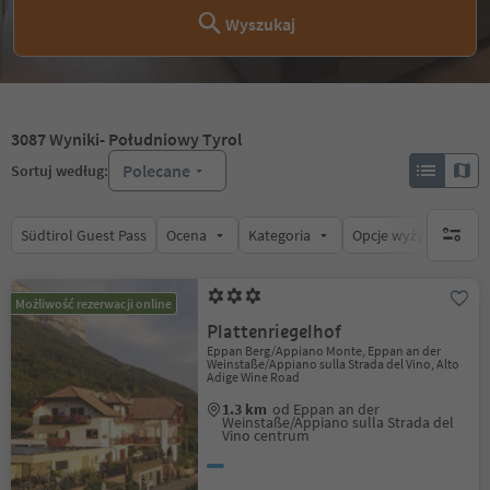
Wyszukaj
3087
Wyniki
- Południowy Tyrol
Polecane
Sortuj według:
Südtirol Guest Pass
Ocena
Kategoria
Opcje wyżywienia
brak ak
Możliwość rezerwacji online
Plattenriegelhof
Eppan Berg/Appiano Monte, Eppan an der
Weinstaße/Appiano sulla Strada del Vino, Alto
Adige Wine Road
1.3 km
od Eppan an der
Weinstaße/Appiano sulla Strada del
Vino centrum