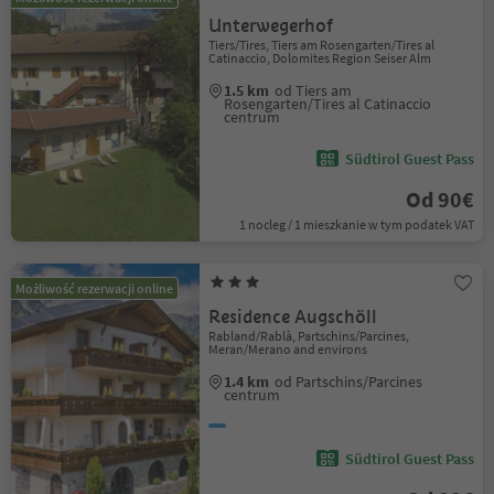
Unterwegerhof
Tiers/Tires, Tiers am Rosengarten/Tires al
Catinaccio, Dolomites Region Seiser Alm
1.5 km
od Tiers am
Rosengarten/Tires al Catinaccio
centrum
Südtirol Guest Pass
Od 90€
1 nocleg / 1 mieszkanie w tym podatek VAT
Możliwość rezerwacji online
Residence Augschöll
Rabland/Rablà, Partschins/Parcines,
Meran/Merano and environs
1.4 km
od Partschins/Parcines
centrum
Südtirol Guest Pass