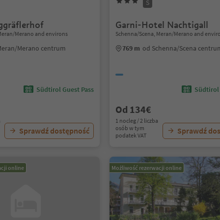
S
ggräflerhof
Garni-Hotel Nachtigall
Meran/Merano and environs
Schenna/Scena, Meran/Merano and envir
Meran/Merano centrum
769 m
od Schenna/Scena centru
Südtirol Guest Pass
Südtirol
Od 134€
a
1 nocleg / 2 liczba
osób w tym
Sprawdź dostępność
Sprawdź do
podatek VAT
cji online
Możliwość rezerwacji online