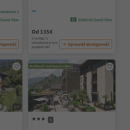
oważenia 1
 Guest Pass
Südtirol Guest Pass
Od 135€
1 nocleg / 1
mieszkanie w tym
stępność
Sprawdź dostępność
podatek VAT
Możliwość rezerwacji online
1/7
1/24
S