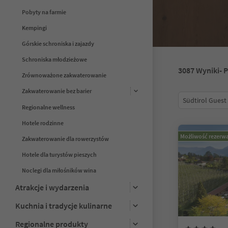
Pobyty na farmie
Kempingi
Górskie schroniska i zajazdy
Schroniska młodzieżowe
3087
Wyniki
- 
Zrównoważone zakwaterowanie
Zakwaterowanie bez barier
Südtirol Guest
Regionalne wellness
Hotele rodzinne
Możliwość rezerwa
Zakwaterowanie dla rowerzystów
Hotele dla turystów pieszych
Noclegi dla miłośników wina
Atrakcje i wydarzenia
Kuchnia i tradycje kulinarne
Regionalne produkty