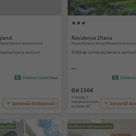
gland
Residence Diana
Meran/Merano and environs
Meran/Merano, Meran/Merano and enviro
chenna/Scena centrum
921 m
od Meran/Merano centru
Südtirol Guest Pass
Südtirol
Od 150€
a
1 nocleg / 1
mieszkanie w tym
Sprawdź dostępność
Sprawdź do
podatek VAT
cji online
Możliwość rezerwacji online