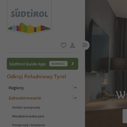
link menu
ulubione
link użytkownika
Südtirol Guide App
NOWOŚĆ
Odkryj Południowy Tyrol
Regiony
Ws
Zakwaterowanie
Hotele i pensjonaty
Mieszkania wakacyjne
Pensjonaty i śniadania