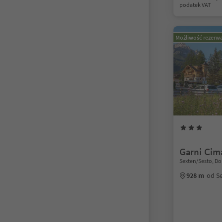
podatek VAT
Możliwość rezerwa
Garni Cim
Sexten/Sesto, Do
928 m
od S