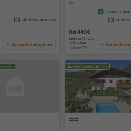
Poziom zrówn
Südtirol Guest Pass
Südtirol
Od 440€
a
1 nocleg / 2 liczba
osób w tym
Sprawdź dostępność
Sprawdź do
podatek VAT
cji online
Możliwość rezerwacji online