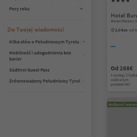
Pory roku
Hotel Bur
Meran/Merano, 
Do Twojej wiadomości
2.0 km
od 
Kilka słów o Południowym Tyrolu
Mobilność i udogodnienia bez
barier
Od 288€
Südtirol Guest Pass
1 nocleg / 2 liczb
osób w tym
Zrównoważony Południowy Tyrol
podatek VAT
Możliwość rezerwa