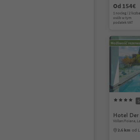
Od 154€
1 nocleg / 2 liczb
osób w tym
podatek VAT
Możliwość rezerwa
S
Hotel Der
Völlan/Foiana, 
2.6 km
od 