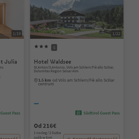
1/19
1/22
S
t Julia
Hotel Waldsee
ns
St.Anton/S.Antonio, Völs am Schlern/Fiè allo Sciliar,
Dolomites Region Seiser Alm
m
1.5 km
od Völs am Schlern/Fiè allo Sciliar
centrum
 Guest Pass
Südtirol Guest Pass
Od 216€
1 nocleg / 2 liczba
osób w tym