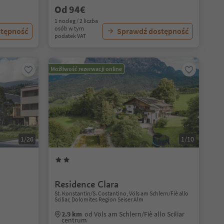
Od 94€
1 nocleg / 2 liczba
osób w tym
stępność
Sprawdź dostępność
podatek VAT
Możliwość rezerwacji online
1/26
1/10
Residence Clara
St. Konstantin/S. Costantino, Völs am Schlern/Fiè allo
Sciliar, Dolomites Region Seiser Alm
2.9 km
od Völs am Schlern/Fiè allo Sciliar
centrum