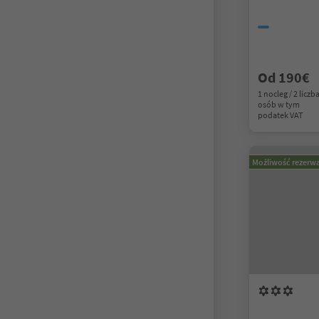
Od 190€
1 nocleg / 2 liczb
osób w tym
podatek VAT
Możliwość rezerwa