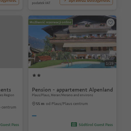
stępność
Sprawdź dostępność
podatek VAT
Możliwość rezerwacji online
1/29
ments
Pension - appartement Alpenland
tes Region
Plaus/Plaus, Meran/Merano and environs
55 m
od Plaus/Plaus centrum
o centrum
 Guest Pass
Südtirol Guest Pass