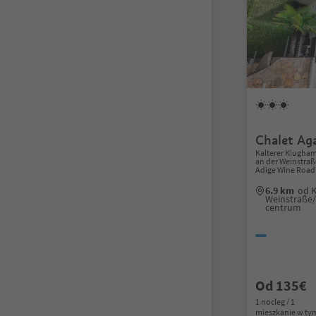
Chalet Ag
Kalterer Klugham
an der Weinstraße
Adige Wine Road
6.9 km
od K
Weinstraße/
centrum
Od 135€
1 nocleg / 1
mieszkanie w ty