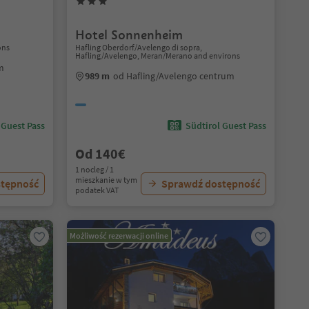
Hotel Sonnenheim
ons
Hafling Oberdorf/Avelengo di sopra,
Hafling/Avelengo, Meran/Merano and environs
m
989 m
od Hafling/Avelengo centrum
 Guest Pass
Südtirol Guest Pass
Od 140€
1 nocleg / 1
mieszkanie w tym
stępność
Sprawdź dostępność
podatek VAT
Możliwość rezerwacji online