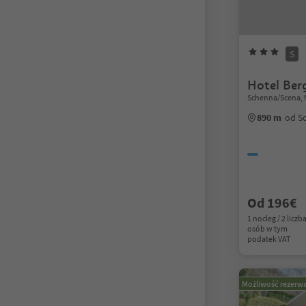
S
Hotel Ber
Schenna/Scena, 
890 m
od S
Od 196€
1 nocleg / 2 liczb
osób w tym
podatek VAT
Możliwość rezerwa