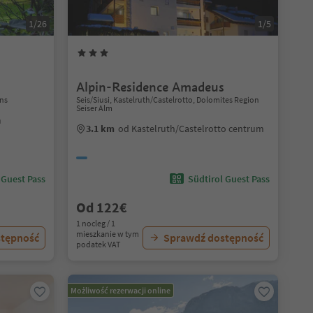
1/26
1/5
Alpin-Residence Amadeus
ns
Seis/Siusi, Kastelruth/Castelrotto, Dolomites Region
Seiser Alm
m
3.1 km
od Kastelruth/Castelrotto centrum
 Guest Pass
Südtirol Guest Pass
Od 122€
1 nocleg / 1
mieszkanie w tym
stępność
Sprawdź dostępność
podatek VAT
Możliwość rezerwacji online