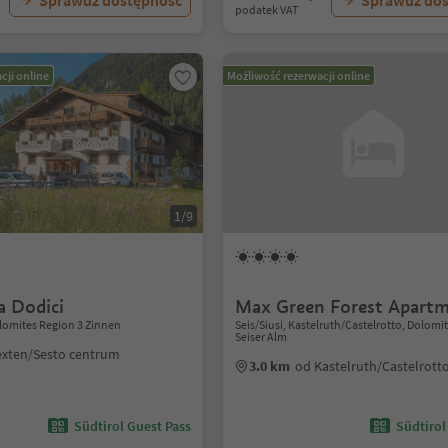
Sprawdź dostępność
Sprawdź do
podatek VAT
cji online
Możliwość rezerwacji online
1/9
a Dodici
Max Green Forest Apart
lomites Region 3 Zinnen
Seis/Siusi, Kastelruth/Castelrotto, Dolomi
Seiser Alm
exten/Sesto centrum
3.0 km
od Kastelruth/Castelrott
Südtirol Guest Pass
Südtirol