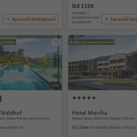
Od 110€
a
1 nocleg / 1
mieszkanie w tym
Sprawdź dostępność
Sprawdź do
podatek VAT
cji online
Możliwość rezerwacji online
1/31
 Waldhof
Hotel Monika
Lana, Meran/Merano and environs
Sexten/Sesto, Dolomites Region 3 Zinnen
Lana centrum
1.2 km
od Sexten/Sesto centrum