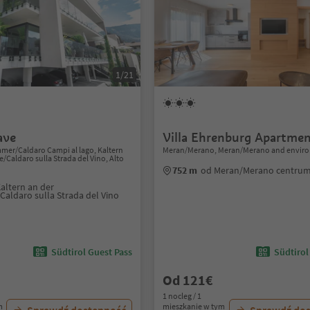
1/21
ave
Villa Ehrenburg Apartmen
mer/Caldaro Campi al lago, Kaltern
Meran/Merano, Meran/Merano and enviro
/Caldaro sulla Strada del Vino, Alto
752 m
od Meran/Merano centru
altern an der
Caldaro sulla Strada del Vino
Südtirol Guest Pass
Südtirol
Od 121€
1 nocleg / 1
m
mieszkanie w tym