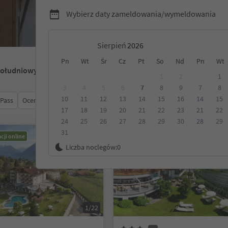
Wybierz daty zameldowania/wymeldowania
Sierpień
Pn
Wt
Śr
Cz
Pt
So
Nd
Pn
Wt
Południowy Tyrol
1
2
1
3
4
5
6
7
8
9
7
8
10
11
12
13
14
15
16
14
15
 Pass
Ocena
Kategoria
Opcje wyżywienia
Ekologiczne z
17
18
19
20
21
22
23
21
22
24
25
26
27
28
29
30
28
29
31
cji online
Możliwość rezerwacji online
Liczba noclegów:
0
1/22