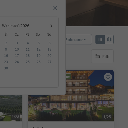
Wrzesień
Śr
Cz
Pt
So
Nd
Polecane
Sortuj według:
2
3
4
5
6
9
10
11
12
13
16
17
18
19
20
Filtr
akwaterowanie
brak aktywnych fi
23
24
25
26
27
30
Możliwość rezerwacji online
1/28
1/25