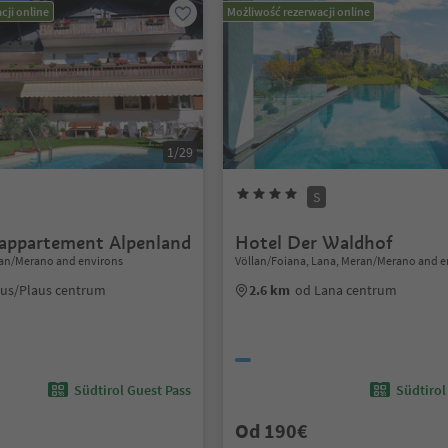
cji online
Możliwość rezerwacji online
1/29
S
 appartement Alpenland
Hotel Der Waldhof
ran/Merano and environs
Völlan/Foiana, Lana, Meran/Merano and e
aus/Plaus centrum
2.6 km
od Lana centrum
Südtirol Guest Pass
Südtirol
Od 190€