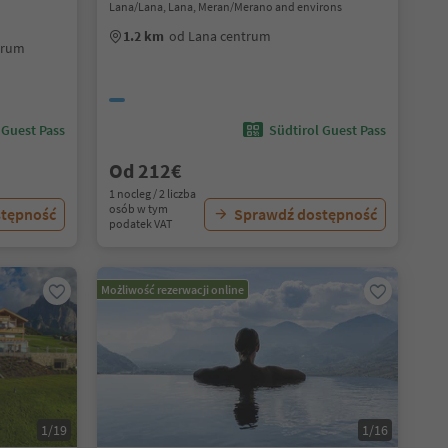
Lana/Lana, Lana, Meran/Merano and environs
1.2 km
od Lana centrum
trum
 Guest Pass
Südtirol Guest Pass
Od 212€
1 nocleg / 2 liczba
osób w tym
stępność
Sprawdź dostępność
podatek VAT
Możliwość rezerwacji online
1/19
1/16