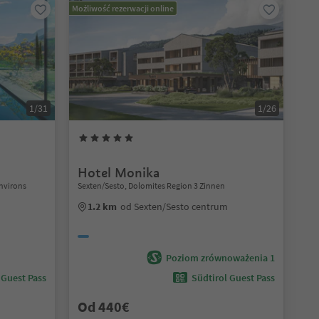
Możliwość rezerwacji online
1/31
1/26
Hotel Monika
nvirons
Sexten/Sesto, Dolomites Region 3 Zinnen
1.2 km
od Sexten/Sesto centrum
Poziom zrównoważenia 1
 Guest Pass
Südtirol Guest Pass
Od 440€