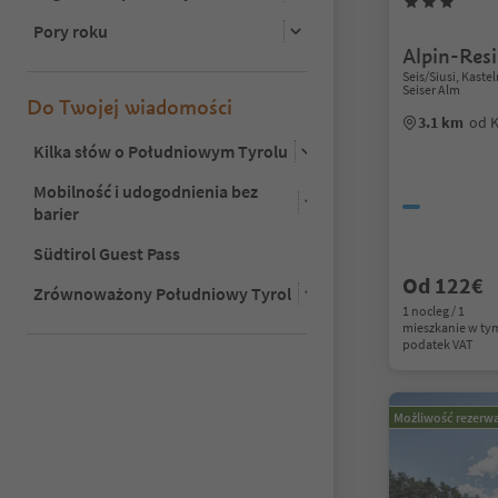
Pory roku
Alpin-Res
Seis/Siusi, Kaste
Seiser Alm
Do Twojej wiadomości
3.1 km
od K
Kilka słów o Południowym Tyrolu
Mobilność i udogodnienia bez
barier
Südtirol Guest Pass
Od 122€
Zrównoważony Południowy Tyrol
1 nocleg / 1
mieszkanie w ty
podatek VAT
Możliwość rezerwa