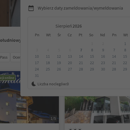
Wybierz daty zameldowania/wymeldowania
Sierpień
Pn
Wt
Śr
Cz
Pt
So
Nd
Pn
Wt
Południowy Tyrol
1
2
1
3
4
5
6
7
8
9
7
8
10
11
12
13
14
15
16
14
15
 Pass
Ocena
Kategoria
Opcje wyżywienia
Ekologiczne z
17
18
19
20
21
22
23
21
22
24
25
26
27
28
29
30
28
29
31
cji online
Możliwość rezerwacji online
Liczba noclegów:
0
1/5