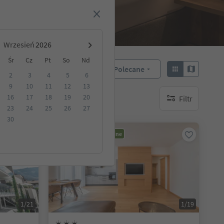
Wrzesień
Śr
Cz
Pt
So
Nd
Polecane
Sortuj według:
2
3
4
5
6
9
10
11
12
13
16
17
18
19
20
Filtr
akwaterowanie
brak aktywnych fi
23
24
25
26
27
30
Możliwość rezerwacji online
1/21
1/19