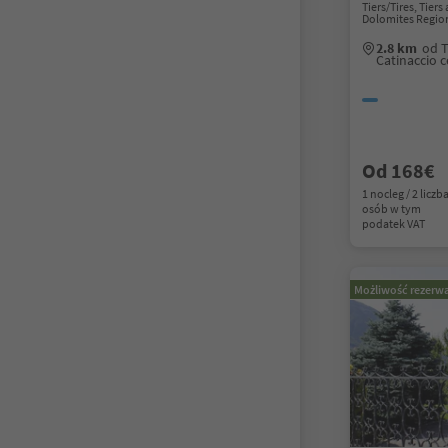
Tiers/Tires, Tier
Dolomites Region
2.8 km
od T
Catinaccio 
Od 168€
1 nocleg / 2 liczb
osób w tym
podatek VAT
Możliwość rezerwa