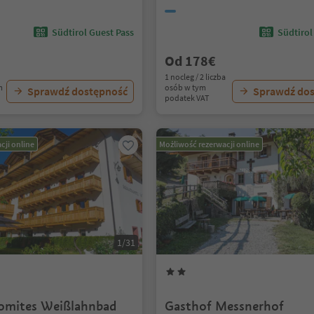
Südtirol Guest Pass
Südtirol
Od 178€
1 nocleg / 2 liczba
m
osób w tym
Sprawdź dostępność
Sprawdź do
podatek VAT
cji online
Możliwość rezerwacji online
1/31
omites Weißlahnbad
Gasthof Messnerhof