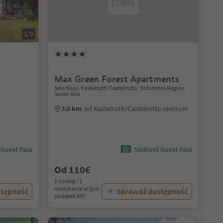
1/9
Max Green Forest Apartments
Seis/Siusi, Kastelruth/Castelrotto, Dolomites Region
Seiser Alm
3.0 km
od Kastelruth/Castelrotto centrum
 Guest Pass
Südtirol Guest Pass
Od 110€
1 nocleg / 1
mieszkanie w tym
stępność
Sprawdź dostępność
podatek VAT