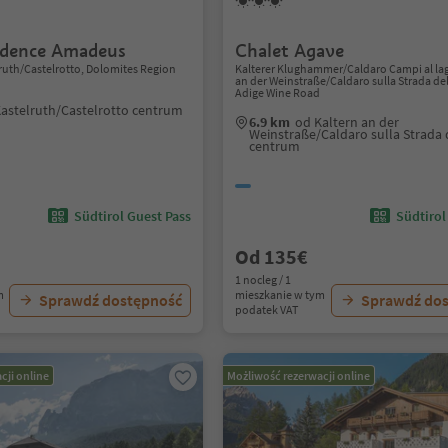
idence Amadeus
Chalet Agave
lruth/Castelrotto, Dolomites Region
Kalterer Klughammer/Caldaro Campi al lag
an der Weinstraße/Caldaro sulla Strada del
Adige Wine Road
astelruth/Castelrotto centrum
6.9 km
od Kaltern an der
Weinstraße/Caldaro sulla Strada 
centrum
Südtirol Guest Pass
Südtirol
Od 135€
1 nocleg / 1
m
mieszkanie w tym
Sprawdź dostępność
Sprawdź do
podatek VAT
cji online
Możliwość rezerwacji online