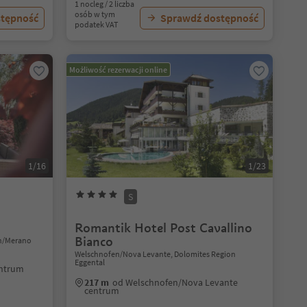
1 nocleg / 2 liczba
osób w tym
stępność
Sprawdź dostępność
podatek VAT
Możliwość rezerwacji online
1/16
1/23
S
Romantik Hotel Post Cavallino
Bianco
an/Merano
Welschnofen/Nova Levante, Dolomites Region
Eggental
entrum
217 m
od Welschnofen/Nova Levante
centrum