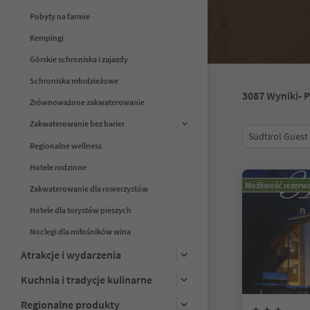
Pobyty na farmie
Kempingi
Górskie schroniska i zajazdy
Schroniska młodzieżowe
3087
Wyniki
- 
Zrównoważone zakwaterowanie
Zakwaterowanie bez barier
Südtirol Guest
Regionalne wellness
Hotele rodzinne
Możliwość rezerwa
Zakwaterowanie dla rowerzystów
Hotele dla turystów pieszych
Noclegi dla miłośników wina
Atrakcje i wydarzenia
Kuchnia i tradycje kulinarne
Regionalne produkty