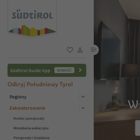
link menu
ulubione
link użytkownika
Südtirol Guide App
NOWOŚĆ
Odkryj Południowy Tyrol
Regiony
Ws
Zakwaterowanie
Hotele i pensjonaty
Mieszkania wakacyjne
Pensjonaty i śniadania