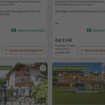
s am Rosengarten/Tires al Catinaccio,
Dreikirchen/Tre Chiese, Barbian/Barbiano,
 Seiser Alm
Brixen/Bressanone and environs
iers am Rosengarten/Tires al
1.9 km
od Barbian/Barbiano cen
centrum
Südtirol Guest Pass
Südtirol
Od 114€
a
1 nocleg / 2 liczba
osób w tym
Sprawdź dostępność
Sprawdź do
podatek VAT
cji online
Możliwość rezerwacji online
1/14