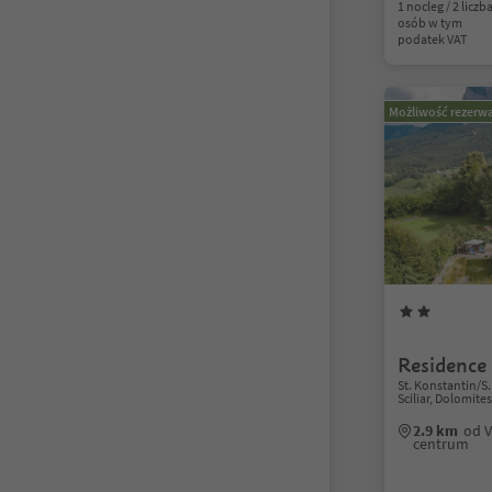
1 nocleg / 2 liczb
osób w tym
podatek VAT
Możliwość rezerwa
Residence 
St. Konstantin/S.
Sciliar, Dolomite
2.9 km
od V
centrum