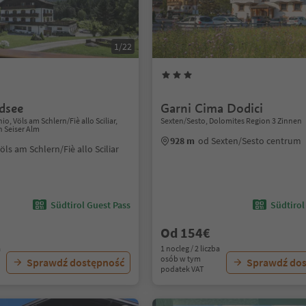
1/22
dsee
Garni Cima Dodici
o, Völs am Schlern/Fiè allo Sciliar,
Sexten/Sesto, Dolomites Region 3 Zinnen
 Seiser Alm
928 m
od Sexten/Sesto centrum
öls am Schlern/Fiè allo Sciliar
Südtirol Guest Pass
Südtirol
Od 154€
a
1 nocleg / 2 liczba
osób w tym
Sprawdź dostępność
Sprawdź do
podatek VAT