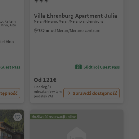
Villa Ehrenburg Apartment Julia
o, Kaltern
Meran/Merano, Meran/Merano and environs
 Vino, Alto
752 m
od Meran/Merano centrum
del Vino
 Guest Pass
Südtirol Guest Pass
Od 121€
1 nocleg / 1
mieszkanie w tym
stępność
Sprawdź dostępność
podatek VAT
Możliwość rezerwacji online