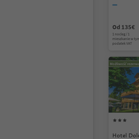
Od 135€
1 nocleg / 1
mieszkanie w ty
podatek VAT
Możliwość rezerwa
Hotel Dol