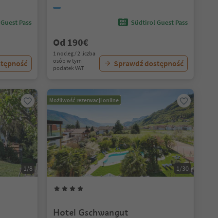
 Guest Pass
Südtirol Guest Pass
Od 190€
1 nocleg / 2 liczba
osób w tym
stępność
Sprawdź dostępność
podatek VAT
Możliwość rezerwacji online
1/8
1/30
Hotel Gschwangut