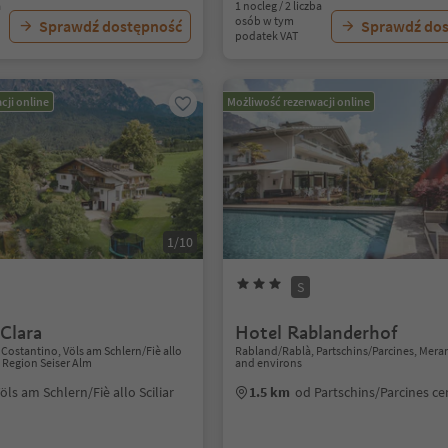
a
1 nocleg / 2 liczba
osób w tym
Sprawdź dostępność
Sprawdź do
podatek VAT
cji online
Możliwość rezerwacji online
1/10
S
Clara
Hotel Rablanderhof
 Costantino, Völs am Schlern/Fiè allo
Rabland/Rablà, Partschins/Parcines, Mer
s Region Seiser Alm
and environs
öls am Schlern/Fiè allo Sciliar
1.5 km
od Partschins/Parcines c