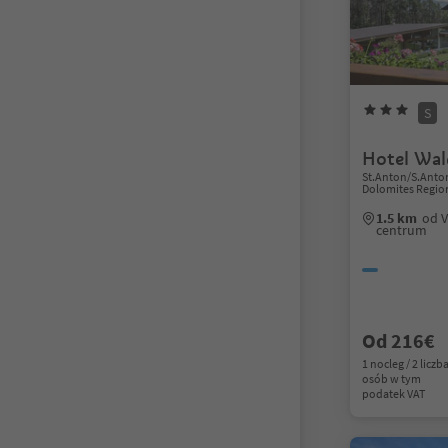
S
Hotel Wal
St.Anton/S.Antoni
Dolomites Region
1.5 km
od V
centrum
Od 216€
1 nocleg / 2 liczb
osób w tym
podatek VAT