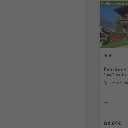
Możliwość rezerwa
Pension -
Plaus/Plaus, Me
55 m
od Pl
Od 94€