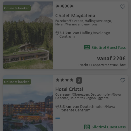
Online te boeken
Chalet Magdalena
Falzeben/Falzeben, Hafling/Avelengo,
Meran/Merano and environs
3.1 km
van Hafling/Avelengo
Centrum
Südtirol Guest Pass
vanaf 220€
1 Nacht / 1 appartement Incl. btw
S
Online te boeken
Hotel Cristal
Obereggen/Obereggen, Deutschnofen/Nova
Ponente, Dolomites Region Eggental
8.6 km
van Deutschnofen/Nova
Ponente Centrum
Südtirol Guest Pass