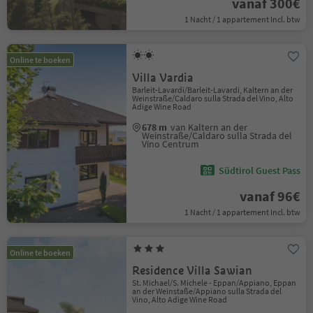
vanaf 300€
1 Nacht / 1 appartement Incl. btw
Online te boeken
Villa Vardia
Barleit-Lavardi/Barleit-Lavardi, Kaltern an der
Weinstraße/Caldaro sulla Strada del Vino, Alto
Adige Wine Road
678 m
van Kaltern an der
Weinstraße/Caldaro sulla Strada del
Vino Centrum
Südtirol Guest Pass
vanaf 96€
1 Nacht / 1 appartement Incl. btw
Online te boeken
Residence Villa Sawian
St. Michael/S. Michele - Eppan/Appiano, Eppan
an der Weinstaße/Appiano sulla Strada del
Vino, Alto Adige Wine Road