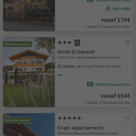
Südtirol Guest Pass
Bett+Bike
vanaf 170€
1 Nacht / 2 Personen Incl. btw
S
Online te boeken
Hotel Eichenhof
Tirol/Tirolo, Meran/Merano and environs
1.0 km
van Tirol/Tirolo Centrum
Südtirol Guest Pass
vanaf 154€
1 Nacht / 2 Personen Incl. btw
Online te boeken
Engel Appartements
Partschins/Parcines, Meran/Merano and