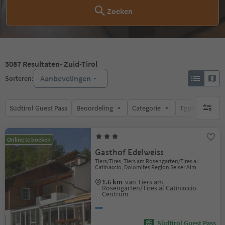
Zoeken
3087
Resultaten
- Zuid-Tirol
Aanbevelingen
Sorteren:
Südtirol Guest Pass
Beoordeling
Categorie
Type catering
geen act
Online te boeken
Gasthof Edelweiss
Tiers/Tires, Tiers am Rosengarten/Tires al
Catinaccio, Dolomites Region Seiser Alm
1.6 km
van Tiers am
Rosengarten/Tires al Catinaccio
Centrum
Südtirol Guest Pass