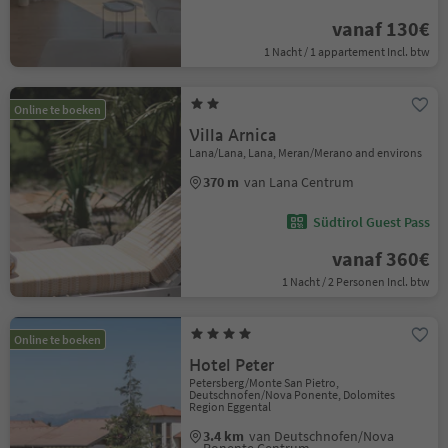
vanaf 130€
1 Nacht / 1 appartement Incl. btw
Online te boeken
Villa Arnica
Lana/Lana, Lana, Meran/Merano and environs
370 m
van Lana Centrum
Südtirol Guest Pass
vanaf 360€
1 Nacht / 2 Personen Incl. btw
Online te boeken
Hotel Peter
Petersberg/Monte San Pietro,
Deutschnofen/Nova Ponente, Dolomites
Region Eggental
3.4 km
van Deutschnofen/Nova