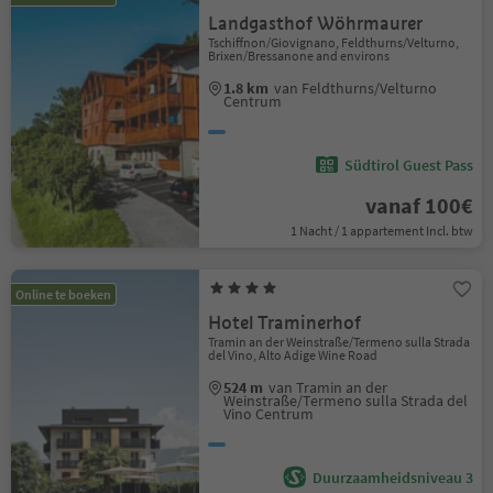
Landgasthof Wöhrmaurer
Tschiffnon/Giovignano, Feldthurns/Velturno,
Brixen/Bressanone and environs
1.8 km
van Feldthurns/Velturno
Centrum
Südtirol Guest Pass
vanaf 100€
1 Nacht / 1 appartement Incl. btw
Online te boeken
Hotel Traminerhof
Tramin an der Weinstraße/Termeno sulla Strada
del Vino, Alto Adige Wine Road
524 m
van Tramin an der
Weinstraße/Termeno sulla Strada del
Vino Centrum
Duurzaamheidsniveau 3