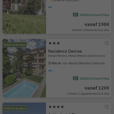
Ponente Centrum
Südtirol Guest Pass
vanaf 198€
1 Nacht / 2 Personen Incl. btw
Online te boeken
Residence Desiree
Meran/Merano, Meran/Merano and environs
456 m
van Meran/Merano Centrum
Südtirol Guest Pass
vanaf 120€
1 Nacht / 1 appartement Incl. btw
Online te boeken