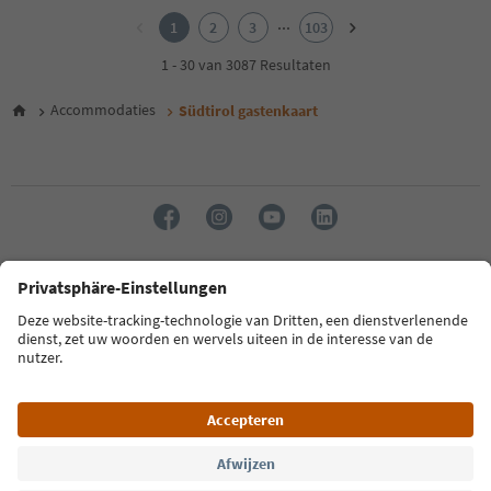
2
...
1
2
3
103
3
4
1 - 30 van 3087 Resultaten
5
6
Accommodaties
Südtirol gastenkaart
7
8
9
10
11
12
13
14
Taal: Nederlands
15
16
17
FAQ
Contactgegevens
Pers
MICE
Privacybeleid
18
Algemene voorwaarden
Impressum
Cookiebeleid
19
20
Over ons
Toegankelijkheid
South Tyrol B2B
21
22
23
© 2026 IDM Südtirol