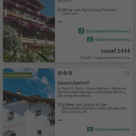
environs
107 m
van Partschins/Parcines
Centrum
Duurzaamheidsniveau 1
Südtirol Guest Pass
vanaf 141€
1 Nacht / 1 appartement Incl. btw
Online te boeken
Gasshuberhof
St. Pauls/S. Paolo - Eppan/Appiano, Eppan an
der Weinstaße/Appiano sulla Strada del Vino,
Alto Adige Wine Road
1.9 km
van Eppan an der
Weinstaße/Appiano sulla Strada del
Vino Centrum
Südtirol Guest Pass