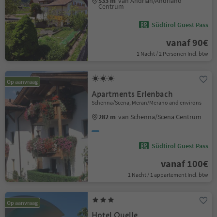
533 m
van Andrian/Andriano
Centrum
Südtirol Guest Pass
vanaf 90€
1 Nacht / 2 Personen Incl. btw
Op aanvraag
Apartments Erlenbach
Schenna/Scena, Meran/Merano and environs
282 m
van Schenna/Scena Centrum
Südtirol Guest Pass
vanaf 100€
1 Nacht / 1 appartement Incl. btw
Op aanvraag
Hotel Quelle