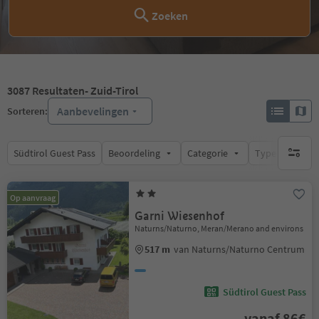
Zoeken
3087
Resultaten
- Zuid-Tirol
Aanbevelingen
Sorteren:
Südtirol Guest Pass
Beoordeling
Categorie
Type catering
geen act
Op aanvraag
Garni Wiesenhof
Naturns/Naturno, Meran/Merano and environs
517 m
van Naturns/Naturno Centrum
Südtirol Guest Pass
vanaf 86€