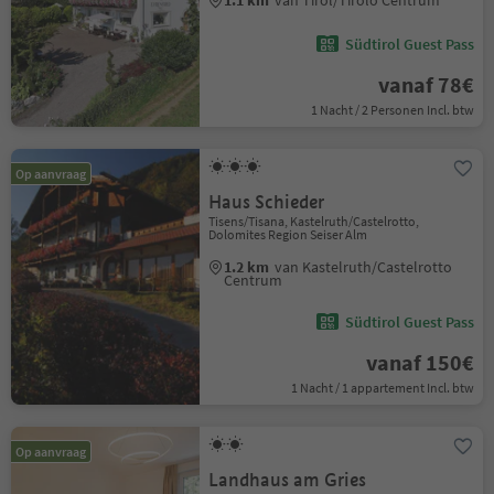
1.1 km
van Tirol/Tirolo Centrum
Südtirol Guest Pass
vanaf 78€
1 Nacht / 2 Personen Incl. btw
Op aanvraag
Haus Schieder
Tisens/Tisana, Kastelruth/Castelrotto,
Dolomites Region Seiser Alm
1.2 km
van Kastelruth/Castelrotto
Centrum
Südtirol Guest Pass
vanaf 150€
1 Nacht / 1 appartement Incl. btw
Op aanvraag
Landhaus am Gries