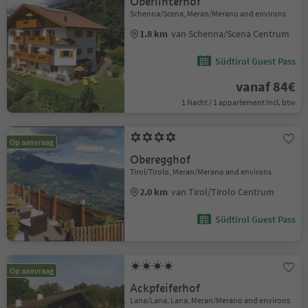
Oberlinterhof
Schenna/Scena, Meran/Merano and environs
1.8 km
van Schenna/Scena Centrum
Südtirol Guest Pass
vanaf 84€
1 Nacht / 1 appartement Incl. btw
Op aanvraag
Oberegghof
Tirol/Tirolo, Meran/Merano and environs
2.0 km
van Tirol/Tirolo Centrum
Südtirol Guest Pass
Op aanvraag
Ackpfeiferhof
Lana/Lana, Lana, Meran/Merano and environs