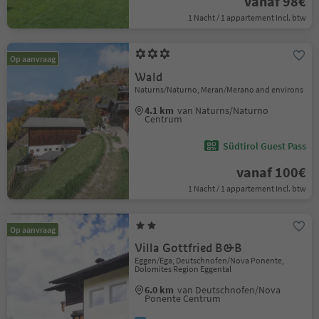
vanaf 98€
1 Nacht / 1 appartement Incl. btw
Op aanvraag
Wald
Naturns/Naturno, Meran/Merano and environs
4.1 km
van Naturns/Naturno
Centrum
Südtirol Guest Pass
vanaf 100€
1 Nacht / 1 appartement Incl. btw
Op aanvraag
Villa Gottfried B&B
Eggen/Ega, Deutschnofen/Nova Ponente,
Dolomites Region Eggental
6.0 km
van Deutschnofen/Nova
Ponente Centrum