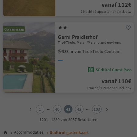
vanaf 112€
1 Nacht / 1 appartement Incl. btw
Op aanvraag
Garni Praidlerhof
Tirol/Tirolo, Meran/Merano and environs
983 m
van Tirol/Tirolo Centrum
Südtirol Guest Pass
vanaf 110€
1 Nacht / 2 Personen Incl. btw
1
2
...
...
1
40
41
42
103
3
4
1201 - 1230 van 3087 Resultaten
5
6
Accommodaties
Südtirol gastenkaart