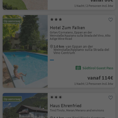
1 Nacht / 2 Personen Incl. btw
Op aanvraag
Hotel Zum Falken
Girlan/Cornaiano, Eppan an der
Weinstaße/Appiano sulla Strada del Vino, Alto
Adige Wine Road
2.0 km
van Eppan an der
Weinstaße/Appiano sulla Strada del
Vino Centrum
Südtirol Guest Pass
vanaf 114€
1 Nacht / 2 Personen Incl. btw
Op aanvraag
Haus Ehrenfried
Tirol/Tirolo, Meran/Merano and environs