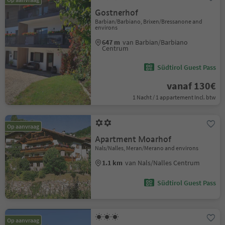
Gostnerhof
Barbian/Barbiano, Brixen/Bressanone and
environs
647 m
van Barbian/Barbiano
Centrum
Südtirol Guest Pass
vanaf 130€
1 Nacht / 1 appartement Incl. btw
Op aanvraag
Apartment Moarhof
Nals/Nalles, Meran/Merano and environs
1.1 km
van Nals/Nalles Centrum
Südtirol Guest Pass
Op aanvraag