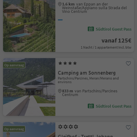
1.6 km
van Eppan an der
Weinstaße/Appiano sulla Strada del
Vino Centrum
Südtirol Guest Pass
vanaf 125€
1 Nacht / 1 appartement Incl. btw
Op aanvraag
Camping am Sonnenberg
Partschins/Parcines, Meran/Merano and
environs
833 m
van Partschins/Parcines
Centrum
Südtirol Guest Pass
Op aanvraag
Gleifhof - Trettl Johann