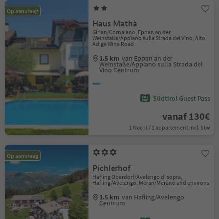
Op aanvraag
Haus Mathà
Girlan/Cornaiano, Eppan an der
Weinstaße/Appiano sulla Strada del Vino, Alto
Adige Wine Road
1.5 km
van Eppan an der
Weinstaße/Appiano sulla Strada del
Vino Centrum
Südtirol Guest Pass
vanaf 130€
1 Nacht / 1 appartement Incl. btw
Op aanvraag
Pichlerhof
Hafling Oberdorf/Avelengo di sopra,
Hafling/Avelengo, Meran/Merano and environs
1.5 km
van Hafling/Avelengo
Centrum