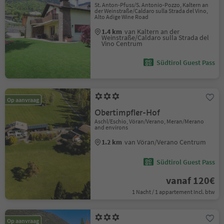
St. Anton-Pfuss/S. Antonio-Pozzo, Kaltern an
der Weinstraße/Caldaro sulla Strada del Vino,
Alto Adige Wine Road
1.4 km
van Kaltern an der
Weinstraße/Caldaro sulla Strada del
Vino Centrum
Südtirol Guest Pass
Op aanvraag
Obertimpfler-Hof
Aschl/Eschio, Vöran/Verano, Meran/Merano
and environs
1.2 km
van Vöran/Verano Centrum
Südtirol Guest Pass
vanaf 120€
1 Nacht / 1 appartement Incl. btw
Op aanvraag