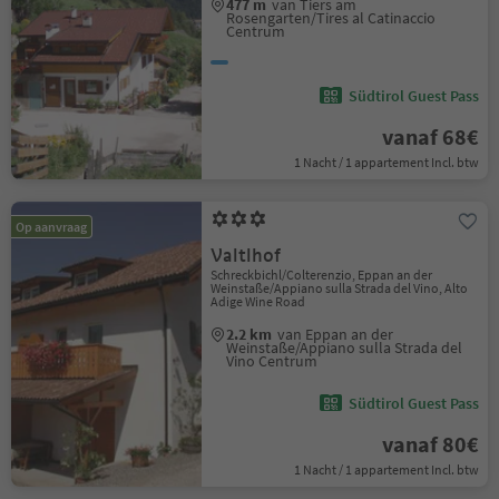
477 m
van Tiers am
Rosengarten/Tires al Catinaccio
Centrum
Südtirol Guest Pass
vanaf 68€
1 Nacht / 1 appartement Incl. btw
Op aanvraag
Valtlhof
Schreckbichl/Colterenzio, Eppan an der
Weinstaße/Appiano sulla Strada del Vino, Alto
Adige Wine Road
2.2 km
van Eppan an der
Weinstaße/Appiano sulla Strada del
Vino Centrum
Südtirol Guest Pass
vanaf 80€
1 Nacht / 1 appartement Incl. btw