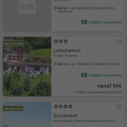
687 m
van Kastelruth/Castelrotto
Centrum
Südtirol Guest Pass
Op aanvraag
Lotschenhof
Truden/Trodena,
282 m
van Truden/Trodena Centrum
Südtirol Guest Pass
vanaf 90€
1 Nacht / 1 appartement Incl. btw
Op aanvraag
Eichernhof
Vöran/Verano, Meran/Merano and environs