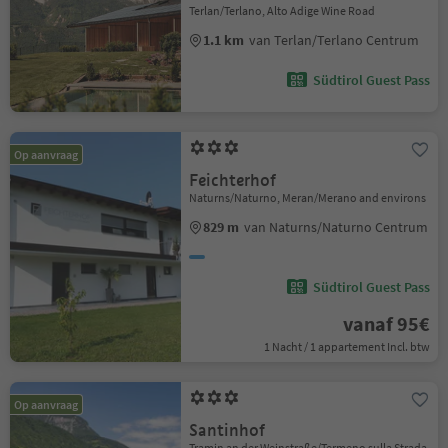
Terlan/Terlano, Alto Adige Wine Road
1.1 km
van Terlan/Terlano Centrum
Südtirol Guest Pass
Op aanvraag
Feichterhof
Naturns/Naturno, Meran/Merano and environs
829 m
van Naturns/Naturno Centrum
Südtirol Guest Pass
vanaf 95€
1 Nacht / 1 appartement Incl. btw
Op aanvraag
Santinhof
Tramin an der Weinstraße/Termeno sulla Strada