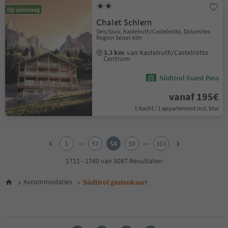
Op aanvraag
Chalet Schlern
Seis/Siusi, Kastelruth/Castelrotto, Dolomites
Region Seiser Alm
3.3 km
van Kastelruth/Castelrotto
Centrum
Südtirol Guest Pass
vanaf 195€
1 Nacht / 1 appartement Incl. btw
1
2
...
...
1
57
58
59
103
3
4
1711 - 1740 van 3087 Resultaten
5
6
Accommodaties
Südtirol gastenkaart
7
8
9
10