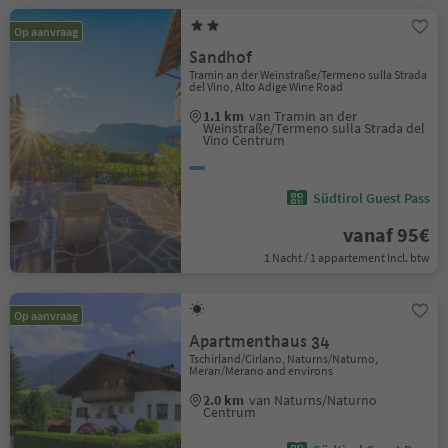
Op aanvraag
Sandhof
Tramin an der Weinstraße/Termeno sulla Strada
del Vino, Alto Adige Wine Road
1.1 km
van Tramin an der
Weinstraße/Termeno sulla Strada del
Vino Centrum
Südtirol Guest Pass
vanaf 95€
1 Nacht / 1 appartement Incl. btw
Op aanvraag
Apartmenthaus 34
Tschirland/Cirlano, Naturns/Naturno,
Meran/Merano and environs
2.0 km
van Naturns/Naturno
Centrum