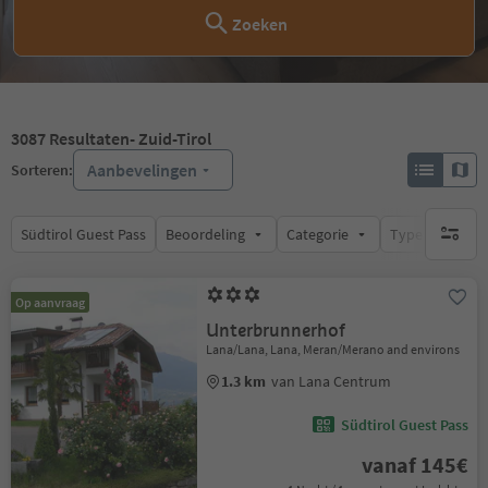
Zoeken
3087
Resultaten
- Zuid-Tirol
Aanbevelingen
Sorteren:
Südtirol Guest Pass
Beoordeling
Categorie
Type catering
geen act
Op aanvraag
Unterbrunnerhof
Lana/Lana, Lana, Meran/Merano and environs
1.3 km
van Lana Centrum
Südtirol Guest Pass
vanaf 145€