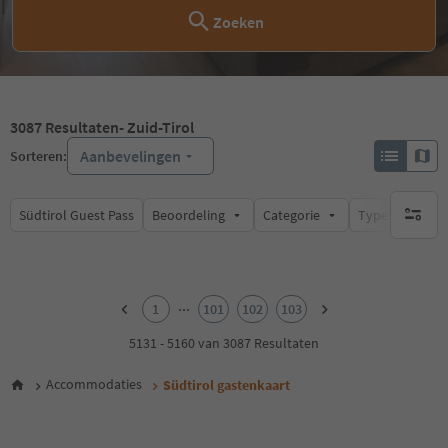
Zoeken
3087
Resultaten
- Zuid-Tirol
Aanbevelingen
Sorteren:
Südtirol Guest Pass
Beoordeling
Categorie
Type catering
geen act
1
2
...
1
101
102
103
3
4
5131 - 5160 van 3087 Resultaten
5
6
Accommodaties
Südtirol gastenkaart
7
8
9