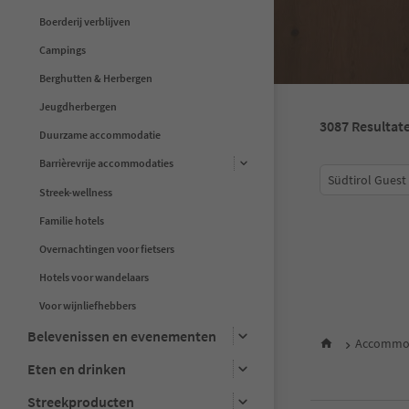
Boerderij verblijven
Campings
Berghutten & Herbergen
Jeugdherbergen
3087
Resultat
Duurzame accommodatie
Barrièrevrije accommodaties
Südtirol Guest
Streek-wellness
Familie hotels
1
Overnachtingen voor fietsers
2
Hotels voor wandelaars
3
4
Voor wijnliefhebbers
5
Belevenissen en evenementen
6
Accommo
7
Eten en drinken
8
9
Streekproducten