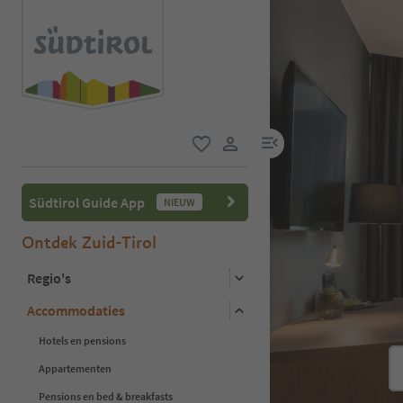
menulink
favoriet
gebruikerslink
Südtirol Guide App
NIEUW
Ontdek Zuid-Tirol
Regio's
Accommodaties
Hotels en pensions
Appartementen
Pensions en bed & breakfasts