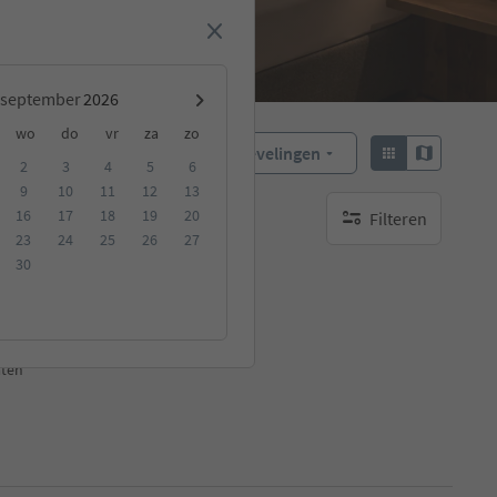
september
wo
do
vr
za
zo
Aanbevelingen
Sorteren:
2
3
4
5
6
9
10
11
12
13
16
17
18
19
20
Filteren
ccommodatie
geen actieve filters
23
24
25
26
27
30
3
aten