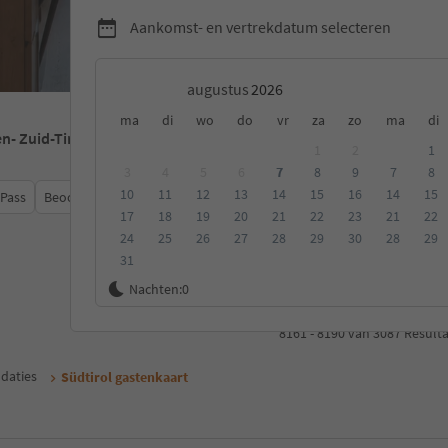
Aankomst- en vertrekdatum selecteren
augustus
ma
di
wo
do
vr
za
zo
ma
di
en
- Zuid-Tirol
1
2
1
3
4
5
6
7
8
9
7
8
10
11
12
13
14
15
16
14
15
 Pass
Beoordeling
Categorie
Type catering
Duurzame a
17
18
19
20
21
22
23
21
22
24
25
26
27
28
29
30
28
29
31
Nachten:
0
...
1
101
102
10
8161 - 8190 van 3087 Result
daties
Südtirol gastenkaart