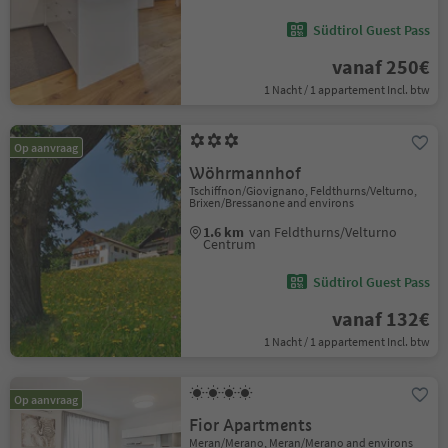
Südtirol Guest Pass
vanaf 250€
1 Nacht / 1 appartement Incl. btw
Op aanvraag
Wöhrmannhof
Tschiffnon/Giovignano, Feldthurns/Velturno,
Brixen/Bressanone and environs
1.6 km
van Feldthurns/Velturno
Centrum
Südtirol Guest Pass
vanaf 132€
1 Nacht / 1 appartement Incl. btw
Op aanvraag
Fior Apartments
Meran/Merano, Meran/Merano and environs