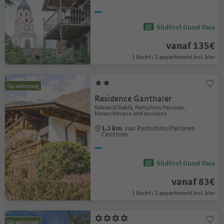
Südtirol Guest Pass
vanaf 135€
1 Nacht / 1 appartement Incl. btw
Op aanvraag
Residence Ganthaler
Rabland/Rablà, Partschins/Parcines,
Meran/Merano and environs
1.3 km
van Partschins/Parcines
Centrum
Südtirol Guest Pass
vanaf 83€
1 Nacht / 1 appartement Incl. btw
Op aanvraag