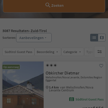
Zoeken
3087
Resultaten
- Zuid-Tirol
Aanbevelingen
Sorteren:
Südtirol Guest Pass
Beoordeling
Categorie
Type catering
geen act
Op aanvraag
Obkircher Dietmar
Welschnofen/Nova Levante, Dolomites Region
Eggental
1.4 km
van Welschnofen/Nova
Levante Centrum
Südtirol Guest Pass