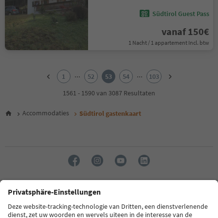
Südtirol Guest Pass
vanaf 150€
1 Nacht / 1 appartement Incl. btw
1
2
...
...
1
52
53
54
103
3
4
1561 - 1590 van 3087 Resultaten
5
6
Accommodaties
Südtirol gastenkaart
7
8
9
10
11
12
13
14
Taal: Nederlands
15
16