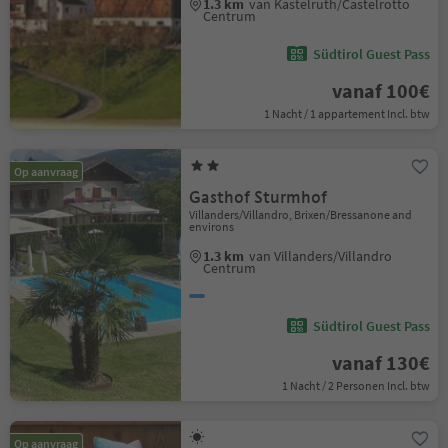
1.3 km
van Kastelruth/Castelrotto
Centrum
Südtirol Guest Pass
vanaf 100€
1 Nacht / 1 appartement Incl. btw
Op aanvraag
Gasthof Sturmhof
Villanders/Villandro, Brixen/Bressanone and
environs
1.3 km
van Villanders/Villandro
Centrum
Südtirol Guest Pass
vanaf 130€
1 Nacht / 2 Personen Incl. btw
Op aanvraag