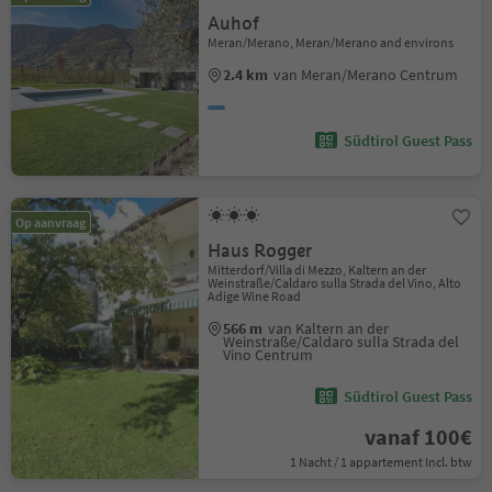
Auhof
Meran/Merano, Meran/Merano and environs
2.4 km
van Meran/Merano Centrum
Südtirol Guest Pass
Op aanvraag
Haus Rogger
Mitterdorf/Villa di Mezzo, Kaltern an der
Weinstraße/Caldaro sulla Strada del Vino, Alto
Adige Wine Road
566 m
van Kaltern an der
Weinstraße/Caldaro sulla Strada del
Vino Centrum
Südtirol Guest Pass
vanaf 100€
1 Nacht / 1 appartement Incl. btw