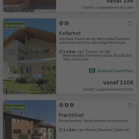
vanaf 15€
1 Nacht / 1 appartement Incl. btw
Op aanvraag
Koflerhof
Söll/Sella, Tramin an der Weinstraße/Termeno
sulla Strada del Vino, Alto Adige Wine Road
1.4 km
van Tramin an der
Weinstraße/Termeno sulla Strada del
Vino Centrum
Südtirol Guest Pass
vanaf 110€
1 Nacht / 1 appartement Incl. btw
Op aanvraag
Prechtlhof
Meran/Merano, Meran/Merano and environs
2.2 km
van Meran/Merano Centrum