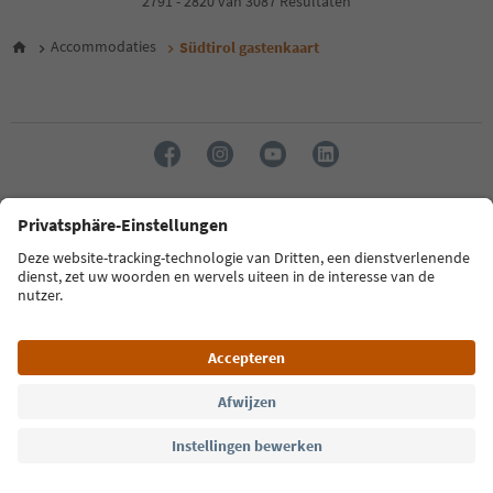
2791 - 2820 van 3087 Resultaten
5
6
Accommodaties
Südtirol gastenkaart
7
8
9
10
11
12
13
14
Taal: Nederlands
15
16
17
FAQ
Contactgegevens
Pers
MICE
Privacybeleid
18
Algemene voorwaarden
Impressum
Cookiebeleid
19
20
Over ons
Toegankelijkheid
South Tyrol B2B
21
22
23
© 2026 IDM Südtirol
24
25
26