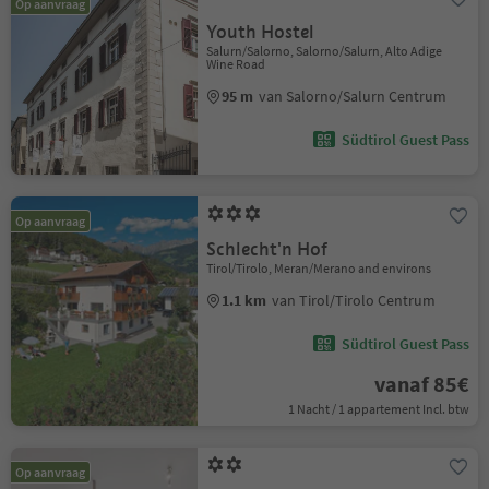
Op aanvraag
Youth Hostel
Salurn/Salorno, Salorno/Salurn, Alto Adige
Wine Road
95 m
van Salorno/Salurn Centrum
Südtirol Guest Pass
Op aanvraag
Schlecht'n Hof
Tirol/Tirolo, Meran/Merano and environs
1.1 km
van Tirol/Tirolo Centrum
Südtirol Guest Pass
vanaf 85€
1 Nacht / 1 appartement Incl. btw
Op aanvraag