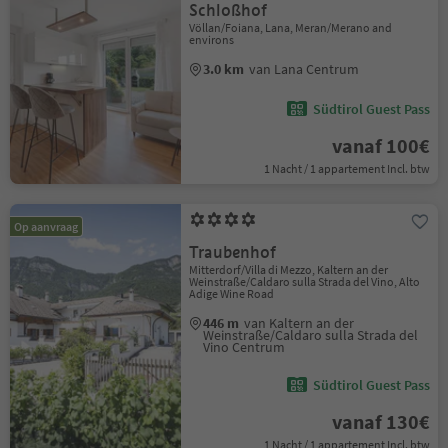
Schloßhof
Völlan/Foiana, Lana, Meran/Merano and
environs
3.0 km
van Lana Centrum
Südtirol Guest Pass
vanaf 100€
1 Nacht / 1 appartement Incl. btw
Op aanvraag
Traubenhof
Mitterdorf/Villa di Mezzo, Kaltern an der
Weinstraße/Caldaro sulla Strada del Vino, Alto
Adige Wine Road
446 m
van Kaltern an der
Weinstraße/Caldaro sulla Strada del
Vino Centrum
Südtirol Guest Pass
vanaf 130€
1 Nacht / 1 appartement Incl. btw