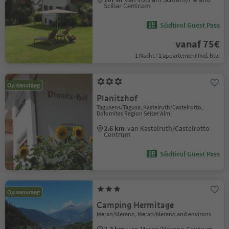
Sciliar Centrum
Südtirol Guest Pass
vanaf 75€
1 Nacht / 1 appartement Incl. btw
Op aanvraag
Planitzhof
Tagusens/Tagusa, Kastelruth/Castelrotto,
Dolomites Region Seiser Alm
2.6 km
van Kastelruth/Castelrotto
Centrum
Südtirol Guest Pass
Op aanvraag
Camping Hermitage
Meran/Merano, Meran/Merano and environs