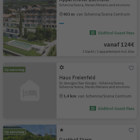
Schenna/Scena, Meran/Merano and environs
803 m
van Schenna/Scena Centrum
Südtirol Guest Pass
vanaf 124€
1 Nacht / 1 appartement Incl. btw
Op aanvraag
Haus Freienfeld
St. Georgen/San Giorgio - Schenna/Scena,
Schenna/Scena, Meran/Merano and environs
1.4 km
van Schenna/Scena Centrum
Südtirol Guest Pass
Op aanvraag
Gasthof Stern