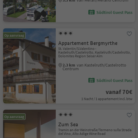
3.3 km
van Meran/Merano Centrum
Südtirol Guest Pass
Op aanvraag
Appartement Bergmyrthe
St. Valentin/S.Valentino -
Kastelruth/Castelrotto, Kastelruth/Castelrotto,
Dolomites Region Seiser Alm
2.3 km
van Kastelruth/Castelrotto
Centrum
Südtirol Guest Pass
vanaf 70€
1 Nacht / 1 appartement Incl. btw
Op aanvraag
Zum Sea
Tramin an der Weinstraße/Termeno sulla Strada
del Vino, Alto Adige Wine Road