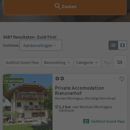
Zoeken
3087
Resultaten
- Zuid-Tirol
Aanbevelingen
Sorteren:
Südtirol Guest Pass
Beoordeling
Categorie
Type catering
geen act
Op aanvraag
Private Accomodation
Rienznerhof
Montan/Montagna, Alto Adige Wine Road
1.2 km
van Montan/Montagna
Centrum
Südtirol Guest Pass