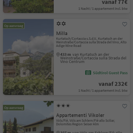
vanaf 77€
1 Nacht / 1 appartement Incl. btw
Op aanvraag
Milla
Kurtatsch/Cortaccia s.S.d.V., Kurtatsch an der
Weinstraße/Cortaccia sulla Strada del Vino, Alto
Adige Wine Road
433 m
van Kurtatsch an der
Weinstraße/Cortaccia sulla Strada del
Vino Centrum
Südtirol Guest Pass
vanaf 232€
1 Nacht / 1 appartement Incl. btw
Op aanvraag
Appartementi Vikoler
Völs/Fiè, Völs am Schlern/Fiè allo Sciliar,
Dolomites Region Seiser Alm
107 m
van Völs am Schlern/Fiè allo