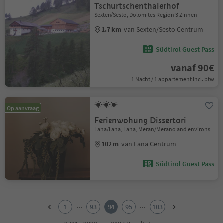
Tschurtschenthalerhof
Sexten/Sesto, Dolomites Region 3 Zinnen
1.7 km
van Sexten/Sesto Centrum
Südtirol Guest Pass
vanaf 90€
1 Nacht / 1 appartement Incl. btw
Op aanvraag
Ferienwohung Dissertori
Lana/Lana, Lana, Meran/Merano and environs
102 m
van Lana Centrum
Südtirol Guest Pass
1
2
...
...
1
93
94
95
103
3
4