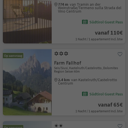
774 m
van Tramin an der
Weinstraße/Termeno sulla Strada del
Vino Centrum
Südtirol Guest Pass
vanaf 110€
1 Nacht / 1 appartement Incl. btw
Op aanvraag
Farm Fallhof
Seis/Siusi, Kastelruth/Castelrotto, Dolomites
Region Seiser Alm
2.4 km
van Kastelruth/Castelrotto
Centrum
Südtirol Guest Pass
vanaf 65€
1 Nacht / 1 appartement Incl. btw
Op aanvraag