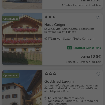
1 Nacht / 1 appartement Incl. btw
Op aanvraag
Haus Geiger
St. Veit/S. Vito - Sexten/Sesto, Sexten/Sesto,
Dolomites Region 3 Zinnen
471 m
van Sexten/Sesto Centrum
Südtirol Guest Pass
vanaf 80€
1 Nacht / 2 Personen Incl. btw
Op aanvraag
Gottfried Luggin
St. Anton-Pfuss/S. Antonio-Pozzo, Kaltern an
der Weinstraße/Caldaro sulla Strada del Vino,
Alto Adige Wine Road
1.1 km
van Kaltern an der
Weinstraße/Caldaro sulla Strada del
Vino Centrum