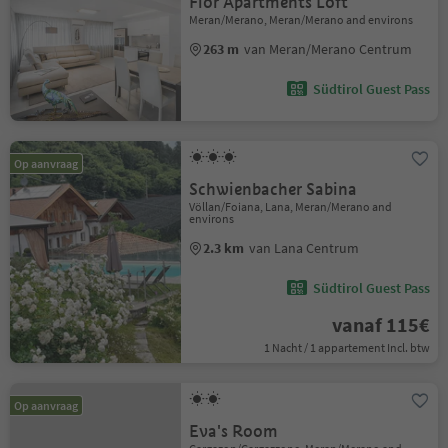
Fior Apartments Loft
Meran/Merano, Meran/Merano and environs
263 m
van Meran/Merano Centrum
Südtirol Guest Pass
Op aanvraag
Schwienbacher Sabina
Völlan/Foiana, Lana, Meran/Merano and
environs
2.3 km
van Lana Centrum
Südtirol Guest Pass
vanaf 115€
1 Nacht / 1 appartement Incl. btw
Op aanvraag
Eva's Room