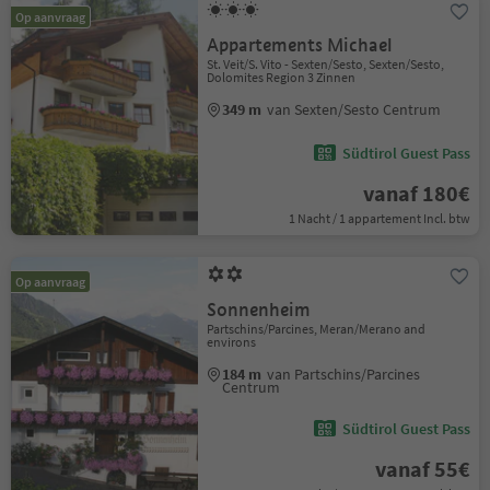
Op aanvraag
Appartements Michael
St. Veit/S. Vito - Sexten/Sesto, Sexten/Sesto,
Dolomites Region 3 Zinnen
349 m
van Sexten/Sesto Centrum
Südtirol Guest Pass
vanaf 180€
1 Nacht / 1 appartement Incl. btw
Op aanvraag
Sonnenheim
Partschins/Parcines, Meran/Merano and
environs
184 m
van Partschins/Parcines
Centrum
Südtirol Guest Pass
vanaf 55€