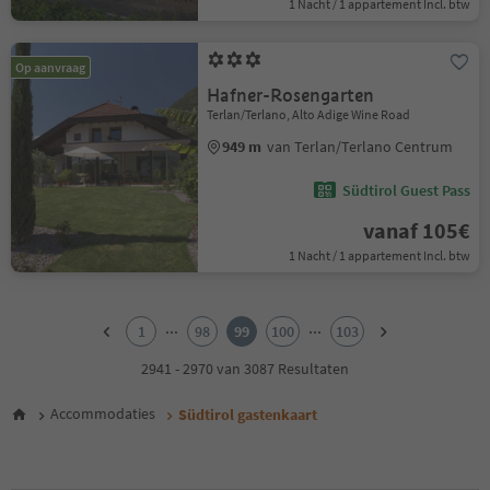
1 Nacht / 1 appartement Incl. btw
Op aanvraag
Hafner-Rosengarten
Terlan/Terlano, Alto Adige Wine Road
949 m
van Terlan/Terlano Centrum
Südtirol Guest Pass
vanaf 105€
1 Nacht / 1 appartement Incl. btw
1
2
...
...
1
98
99
100
103
3
4
2941 - 2970 van 3087 Resultaten
5
6
Accommodaties
Südtirol gastenkaart
7
8
9