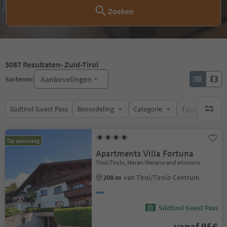
Zoeken
3087
Resultaten
- Zuid-Tirol
Aanbevelingen
Sorteren:
Südtirol Guest Pass
Beoordeling
Categorie
Type catering
geen act
Op aanvraag
Apartments Villa Fortuna
Tirol/Tirolo, Meran/Merano and environs
208 m
van Tirol/Tirolo Centrum
Südtirol Guest Pass
vanaf 95€