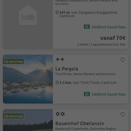
Gargazon/Gargazzone, Meran/Merano and
environs
147 m
van Gargazon/Gargazzone
Centrum
Südtirol Guest Pass
vanaf 70€
1 Nacht / 1 appartement Incl. btw
Op aanvraag
La Pergola
Tirol/Tirolo, Meran/Merano and environs
1.5 km
van Tirol/Tirolo Centrum
Südtirol Guest Pass
Op aanvraag
Bauernhof Oberlanzin
Kastelruth/Castelrotto, Dolomites Region