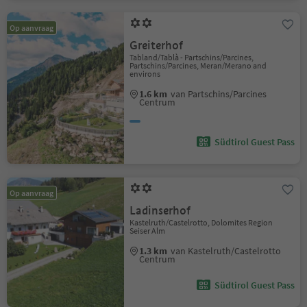
Op aanvraag
Greiterhof
Tabland/Tablà - Partschins/Parcines,
Partschins/Parcines, Meran/Merano and
environs
1.6 km
van Partschins/Parcines
Centrum
Südtirol Guest Pass
Op aanvraag
Ladinserhof
Kastelruth/Castelrotto, Dolomites Region
Seiser Alm
1.3 km
van Kastelruth/Castelrotto
Centrum
Südtirol Guest Pass