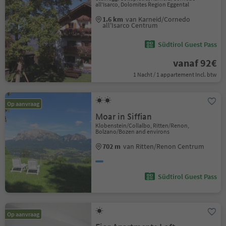
all'Isarco, Dolomites Region Eggental
1.6 km
van Karneid/Cornedo
all'Isarco Centrum
Südtirol Guest Pass
vanaf 92€
1 Nacht / 1 appartement Incl. btw
Op aanvraag
Moar in Siffian
Klobenstein/Collalbo, Ritten/Renon,
Bolzano/Bozen and environs
702 m
van Ritten/Renon Centrum
Südtirol Guest Pass
Op aanvraag