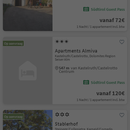
Südtirol Guest Pass
vanaf 72€
1 Nacht / 1 appartement Incl. btw
Op aanvraag
Apartments Almiva
Kastelruth/Castelrotto, Dolomites Region
Seiser Alm
547 m
van Kastelruth/Castelrotto
Centrum
Südtirol Guest Pass
vanaf 120€
1 Nacht / 1 appartement Incl. btw
Op aanvraag
Stablerhof
Steinegg/Collepietra, Karneid/Cornedo