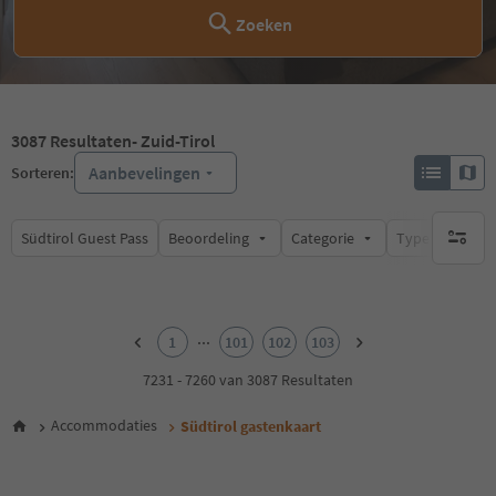
Zoeken
3087
Resultaten
- Zuid-Tirol
Aanbevelingen
Sorteren:
Südtirol Guest Pass
Beoordeling
Categorie
Type catering
geen act
1
2
...
1
101
102
103
3
4
7231 - 7260 van 3087 Resultaten
5
6
Accommodaties
Südtirol gastenkaart
7
8
9