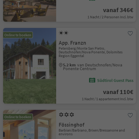
vanaf 346€
1 Nacht / 2 Personen Incl. btw
Online te boeken
App. Franzn
Petersberg/Monte San Pietro,
Deutschnofen/Nova Ponente, Dolomites
Region Eggental
5.2 km
van Deutschnofen/Nova
Ponente Centrum
Südtirol Guest Pass
vanaf 110€
1 Nacht / 1 appartement Incl. btw
Online te boeken
Fössinghof
Barbian/Barbiano, Brixen/Bressanone and
environs