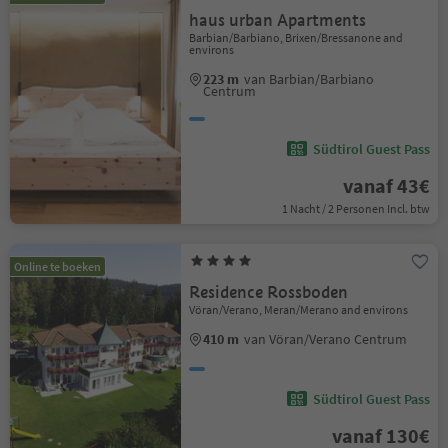
haus urban Apartments
Barbian/Barbiano, Brixen/Bressanone and
environs
223 m
van Barbian/Barbiano
Centrum
Südtirol Guest Pass
vanaf 43€
1 Nacht / 2 Personen Incl. btw
Online te boeken
Residence Rossboden
Vöran/Verano, Meran/Merano and environs
410 m
van Vöran/Verano Centrum
Südtirol Guest Pass
vanaf 130€