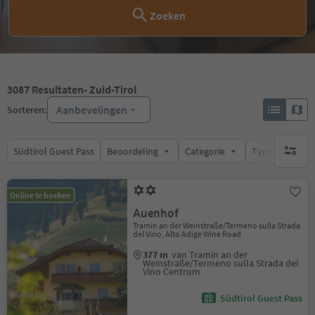
Zoeken
3087
Resultaten
- Zuid-Tirol
Aanbevelingen
Sorteren:
Südtirol Guest Pass
Beoordeling
Categorie
Type catering
geen act
Online te boeken
Auenhof
Tramin an der Weinstraße/Termeno sulla Strada
del Vino, Alto Adige Wine Road
377 m
van Tramin an der
Weinstraße/Termeno sulla Strada del
Vino Centrum
Südtirol Guest Pass