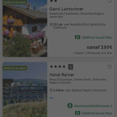
Online te boeken
Garni Lantschner
Kastelruth/Castelrotto, Dolomites Region
Seiser Alm
211 m
van Kastelruth/Castelrotto
Centrum
Südtirol Guest Pass
vanaf 100€
1 Nacht / 2 Personen Incl. btw
S
Online te boeken
Hotel Rainer
Moos/S.Giuseppe, Sexten/Sesto, Dolomites
Region 3 Zinnen
2.4 km
van Sexten/Sesto Centrum
Duurzaamheidsniveau 2
Südtirol Guest Pass