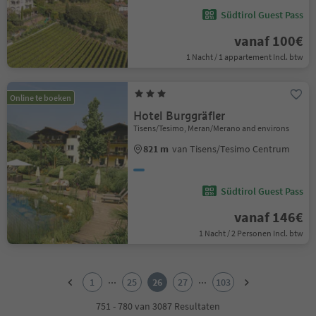
Südtirol Guest Pass
vanaf 100€
1 Nacht / 1 appartement Incl. btw
Online te boeken
Hotel Burggräfler
Tisens/Tesimo, Meran/Merano and environs
821 m
van Tisens/Tesimo Centrum
Südtirol Guest Pass
vanaf 146€
1 Nacht / 2 Personen Incl. btw
1
2
...
...
1
25
26
27
103
3
4
751 - 780 van 3087 Resultaten