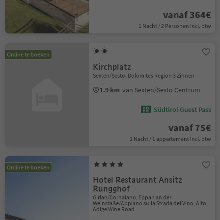
vanaf 364€
1 Nacht / 2 Personen Incl. btw
Online te boeken
Kirchplatz
Sexten/Sesto, Dolomites Region 3 Zinnen
1.9 km
van Sexten/Sesto Centrum
Südtirol Guest Pass
vanaf 75€
1 Nacht / 1 appartement Incl. btw
Online te boeken
Hotel Restaurant Ansitz
Rungghof
Girlan/Cornaiano, Eppan an der
Weinstaße/Appiano sulla Strada del Vino, Alto
Adige Wine Road