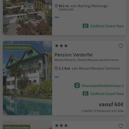
462 m
van Marling/Marlengo
Centrum
Südtirol Guest Pass
Online te boeken
Pension Verdorfer
Meran/Merano, Meran/Merano and environs
2.1 km
van Meran/Merano Centrum
Duurzaamheidsniveau 2
Südtirol Guest Pass
vanaf 60€
1 Nacht / 2 Personen Incl. btw
Online te boeken