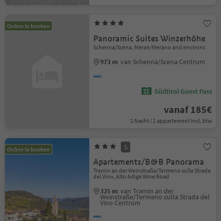
Online te boeken
Panoramic Suites Winzerhöhe
Schenna/Scena, Meran/Merano and environs
973 m
van Schenna/Scena Centrum
Südtirol Guest Pass
vanaf 185€
1 Nacht / 1 appartement Incl. btw
S
Online te boeken
Apartements/B&B Panorama
Tramin an der Weinstraße/Termeno sulla Strada
del Vino, Alto Adige Wine Road
325 m
van Tramin an der
Weinstraße/Termeno sulla Strada del
Vino Centrum