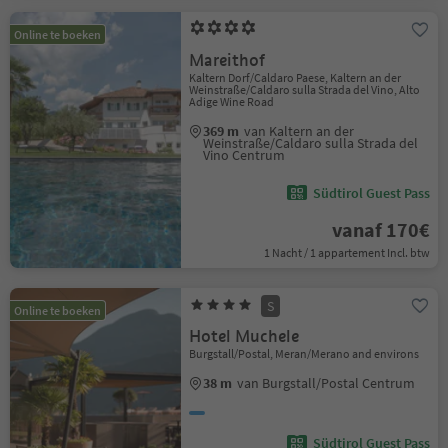
Online te boeken
Mareithof
Kaltern Dorf/Caldaro Paese, Kaltern an der
Weinstraße/Caldaro sulla Strada del Vino, Alto
Adige Wine Road
369 m
van Kaltern an der
Weinstraße/Caldaro sulla Strada del
Vino Centrum
Südtirol Guest Pass
vanaf 170€
1 Nacht / 1 appartement Incl. btw
S
Online te boeken
Hotel Muchele
Burgstall/Postal, Meran/Merano and environs
38 m
van Burgstall/Postal Centrum
Südtirol Guest Pass