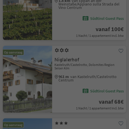
1.8 km
van Eppan an der
Weinstaße/Appiano sulla Strada del
Vino Centrum
Südtirol Guest Pass
vanaf 100€
1 Nacht / 1 appartement Incl. btw
Op aanvraag
Niglalerhof
Kastelruth/Castelrotto, Dolomites Region
Seiser Alm
961 m
van Kastelruth/Castelrotto
Centrum
Südtirol Guest Pass
vanaf 68€
1 Nacht / 1 appartement Incl. btw
Op aanvraag