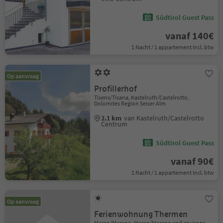
Südtirol Guest Pass
vanaf 140€
1 Nacht / 1 appartement Incl. btw
Op aanvraag
Profillerhof
Tisens/Tisana, Kastelruth/Castelrotto,
Dolomites Region Seiser Alm
2.1 km
van Kastelruth/Castelrotto
Centrum
Südtirol Guest Pass
vanaf 90€
1 Nacht / 1 appartement Incl. btw
Op aanvraag
Ferienwohnung Thermen
Meran/Merano, Meran/Merano and environs