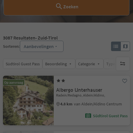
Zoeken
3087
Resultaten
- Zuid-Tirol
Aanbevelingen
Sorteren:
Südtirol Guest Pass
Beoordeling
Categorie
Type catering
geen act
Op aanvraag
Albergo Unterhauser
Radein/Redagno, Aldein/Aldino,
4.8 km
van Aldein/Aldino Centrum
Südtirol Guest Pass