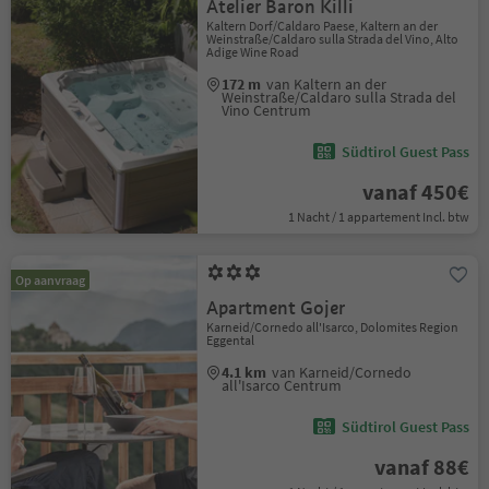
Atelier Baron Killi
Kaltern Dorf/Caldaro Paese, Kaltern an der
Weinstraße/Caldaro sulla Strada del Vino, Alto
Adige Wine Road
172 m
van Kaltern an der
Weinstraße/Caldaro sulla Strada del
Vino Centrum
Südtirol Guest Pass
vanaf 450€
1 Nacht / 1 appartement Incl. btw
Op aanvraag
Apartment Gojer
Karneid/Cornedo all'Isarco, Dolomites Region
Eggental
4.1 km
van Karneid/Cornedo
all'Isarco Centrum
Südtirol Guest Pass
vanaf 88€