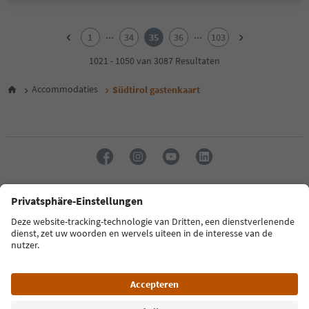
1
2
...
...
1
34
35
36
103
3
4
1021 - 1050 van 3087 Resultaten
5
6
Accommodaties
Südtirol gastenkaart
7
8
9
10
11
12
13
14
Taal: Nederlands
15
16
17
FAQ
Contactgegevens
Pers
MICE
Privacybeleid
18
Algemene voorwaarden
Impressum
Cookiebeleid
19
20
Over ons
Toegankelijkheid
South Tyrol B2B
21
22