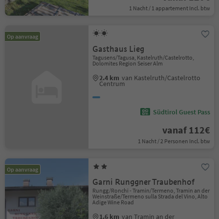
1 Nacht / 1 appartement Incl. btw
Op aanvraag
Gasthaus Lieg
Tagusens/Tagusa, Kastelruth/Castelrotto,
Dolomites Region Seiser Alm
2.4 km
van Kastelruth/Castelrotto
Centrum
Südtirol Guest Pass
vanaf 112€
1 Nacht / 2 Personen Incl. btw
Op aanvraag
Garni Runggner Traubenhof
Rungg/Ronchi - Tramin/Termeno, Tramin an der
Weinstraße/Termeno sulla Strada del Vino, Alto
Adige Wine Road
1.6 km
van Tramin an der