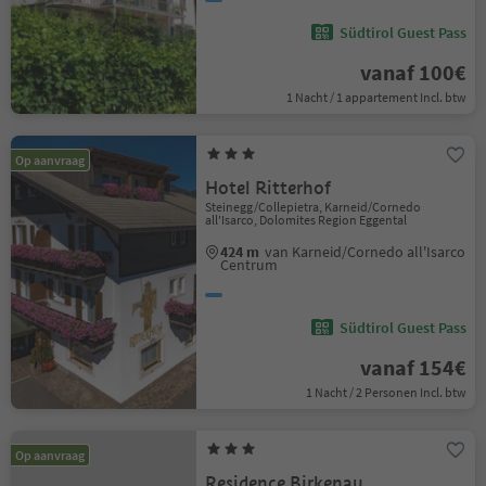
Südtirol Guest Pass
vanaf 100€
1 Nacht / 1 appartement Incl. btw
Op aanvraag
Hotel Ritterhof
Steinegg/Collepietra, Karneid/Cornedo
all'Isarco, Dolomites Region Eggental
424 m
van Karneid/Cornedo all'Isarco
Centrum
Südtirol Guest Pass
vanaf 154€
1 Nacht / 2 Personen Incl. btw
Op aanvraag
Residence Birkenau