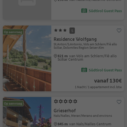
Südtirol Guest Pass
S
Op aanvraag
Residence Wolfgang
St.Anton/S.Antonio, Völs am Schlern/Fiè allo
Sciliar, Dolomites Region Seiser Alm
821 m
van Völs am Schlern/Fiè allo
Sciliar Centrum
Südtirol Guest Pass
vanaf 130€
1 Nacht / 1 appartement Incl. btw
Op aanvraag
Grieserhof
Nals/Nalles, Meran/Merano and environs
845 m
van Nals/Nalles Centrum