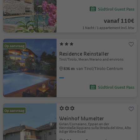
Südtirol Guest Pass
vanaf 110€
1 Nacht / 1 appartement Incl. btw
Op aanvraag
Residence Reinstaller
Tirol/Tirolo, Meran/Merano and environs
836 m
van Tirol/Tirolo Centrum
Südtirol Guest Pass
Op aanvraag
Weinhof Mumelter
Girlan/Cornaiano, Eppan an der
Weinstaße/Appiano sulla Strada del Vino, Alto
Adige Wine Road