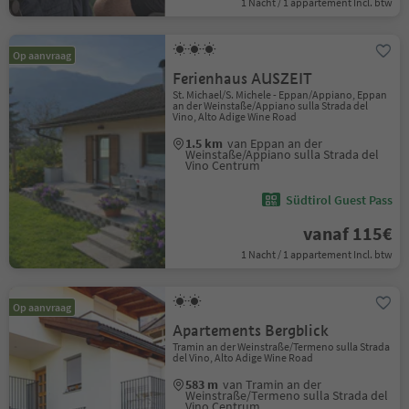
1 Nacht / 1 appartement Incl. btw
Op aanvraag
Ferienhaus AUSZEIT
St. Michael/S. Michele - Eppan/Appiano, Eppan
an der Weinstaße/Appiano sulla Strada del
Vino, Alto Adige Wine Road
1.5 km
van Eppan an der
Weinstaße/Appiano sulla Strada del
Vino Centrum
Südtirol Guest Pass
vanaf 115€
1 Nacht / 1 appartement Incl. btw
Op aanvraag
Apartements Bergblick
Tramin an der Weinstraße/Termeno sulla Strada
del Vino, Alto Adige Wine Road
583 m
van Tramin an der
Weinstraße/Termeno sulla Strada del
Vino Centrum