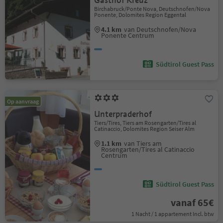
Gasthof Kreuz
Birchabruck/Ponte Nova, Deutschnofen/Nova
Ponente, Dolomites Region Eggental
4.1 km
van Deutschnofen/Nova
Ponente Centrum
Südtirol Guest Pass
Op aanvraag
Unterpraderhof
Tiers/Tires, Tiers am Rosengarten/Tires al
Catinaccio, Dolomites Region Seiser Alm
1.1 km
van Tiers am
Rosengarten/Tires al Catinaccio
Centrum
Südtirol Guest Pass
vanaf 65€
1 Nacht / 1 appartement Incl. btw