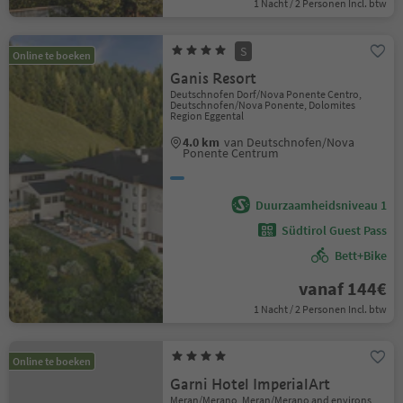
1 Nacht / 2 Personen Incl. btw
S
Online te boeken
Ganis Resort
Deutschnofen Dorf/Nova Ponente Centro,
Deutschnofen/Nova Ponente, Dolomites
Region Eggental
4.0 km
van Deutschnofen/Nova
Ponente Centrum
Duurzaamheidsniveau 1
Südtirol Guest Pass
Bett+Bike
vanaf 144€
1 Nacht / 2 Personen Incl. btw
Online te boeken
Garni Hotel ImperialArt
Meran/Merano, Meran/Merano and environs