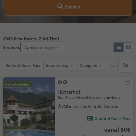
Zoeken
3088
Resultaten
- Zuid-Tirol
Aanbevelingen
Sorteren:
Südtirol Guest Pass
Beoordeling
Categorie
Type catering
geen act
Online te boeken
Hütterhof
Tirol/Tirolo, Meran/Merano and environs
718 m
van Tirol/Tirolo Centrum
Südtirol Guest Pass
vanaf 80€