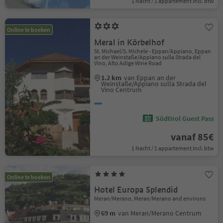
1 Nacht / 1 appartement Incl. btw
Online te boeken
Meral in Körbelhof
St. Michael/S. Michele - Eppan/Appiano, Eppan
an der Weinstaße/Appiano sulla Strada del
Vino, Alto Adige Wine Road
1.2 km
van Eppan an der
Weinstaße/Appiano sulla Strada del
Vino Centrum
Südtirol Guest Pass
vanaf 85€
1 Nacht / 1 appartement Incl. btw
Online te boeken
Hotel Europa Splendid
Meran/Merano, Meran/Merano and environs
69 m
van Meran/Merano Centrum