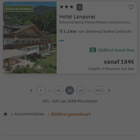
S
Online te boeken
Hotel Langwies
Schenna/Scena, Meran/Merano and environs
1.2 km
van Schenna/Scena Centrum
Südtirol Guest Pass
vanaf 184€
1 Nacht / 2 Personen Incl. btw
1
2
...
...
1
20
21
22
103
3
4
601 - 630 van 3088 Resultaten
5
6
Accommodaties
Südtirol gastenkaart
7
8
9
10