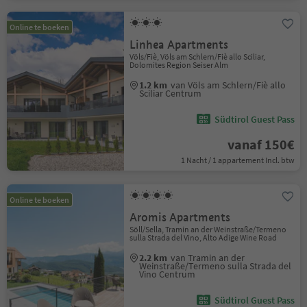
Online te boeken
Linhea Apartments
Völs/Fiè, Völs am Schlern/Fiè allo Sciliar,
Dolomites Region Seiser Alm
1.2 km
van Völs am Schlern/Fiè allo
Sciliar Centrum
Südtirol Guest Pass
vanaf 150€
1 Nacht / 1 appartement Incl. btw
Online te boeken
Aromis Apartments
Söll/Sella, Tramin an der Weinstraße/Termeno
sulla Strada del Vino, Alto Adige Wine Road
2.2 km
van Tramin an der
Weinstraße/Termeno sulla Strada del
Vino Centrum
Südtirol Guest Pass