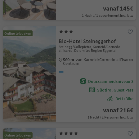
vanaf 145€
1 Nacht / 1 appartement Incl. btw
Online te boeken
Bio-Hotel Steineggerhof
Steinegg/Collepietra, Karneid/Cornedo
all'Isarco, Dolomites Region Eggental
560 m
van Karneid/Cornedo all'Isarco
Centrum
Duurzaamheidsniveau 3
Südtirol Guest Pass
Bett+Bike
vanaf 216€
1 Nacht / 2 Personen Incl. btw
Online te boeken