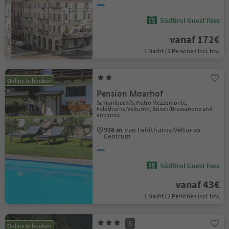
Südtirol Guest Pass
vanaf 172€
1 Nacht / 2 Personen Incl. btw
Online te boeken
Pension Moarhof
Schrambach/S.Pietro Mezzomonte,
Feldthurns/Velturno, Brixen/Bressanone and
environs
928 m
van Feldthurns/Velturno
Centrum
Südtirol Guest Pass
vanaf 43€
1 Nacht / 2 Personen Incl. btw
S
Online te boeken