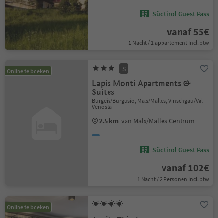
Südtirol Guest Pass
vanaf 55€
1 Nacht / 1 appartement Incl. btw
S
Online te boeken
Lapis Monti Apartments &
Suites
Burgeis/Burgusio, Mals/Malles, Vinschgau/Val
Venosta
2.5 km
van Mals/Malles Centrum
Südtirol Guest Pass
vanaf 102€
1 Nacht / 2 Personen Incl. btw
Online te boeken