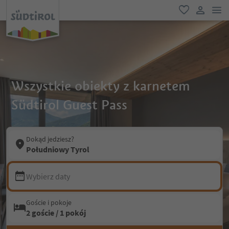
lin
ulubione
link uży
Wszystkie obiekty z karnetem
Südtirol Guest Pass
Dokąd jedziesz?
Południowy Tyrol
Wybierz daty
Goście i pokoje
2 goście / 1 pokój