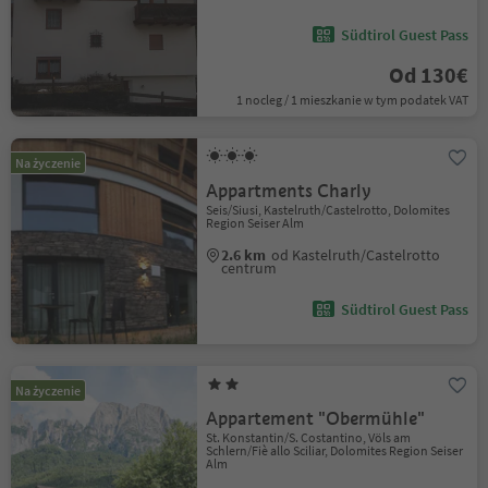
Südtirol Guest Pass
Od 130€
1 nocleg / 1 mieszkanie w tym podatek VAT
Na życzenie
Appartments Charly
Seis/Siusi, Kastelruth/Castelrotto, Dolomites
Region Seiser Alm
2.6 km
od Kastelruth/Castelrotto
centrum
Südtirol Guest Pass
Na życzenie
Appartement "Obermühle"
St. Konstantin/S. Costantino, Völs am
Schlern/Fiè allo Sciliar, Dolomites Region Seiser
Alm