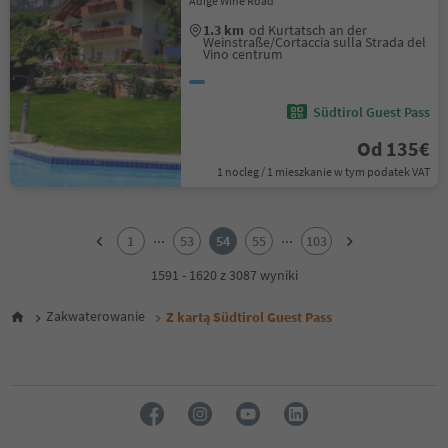
Adige Wine Road
1.3 km
od Kurtatsch an der
Weinstraße/Cortaccia sulla Strada del
Vino centrum
Südtirol Guest Pass
Od 135€
1 nocleg / 1 mieszkanie w tym podatek VAT
1
2
...
...
1
53
54
55
103
3
4
1591 - 1620 z 3087 wyniki
5
6
Zakwaterowanie
Z kartą Südtirol Guest Pass
7
8
9
10
11
12