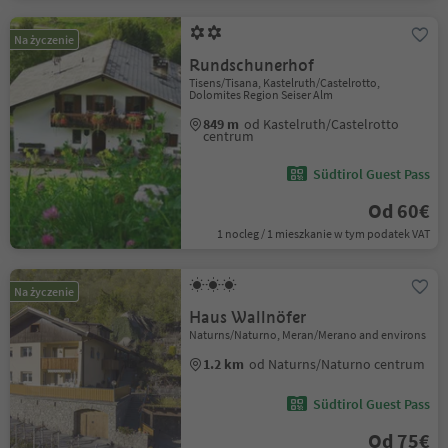
Na życzenie
Rundschunerhof
Tisens/Tisana, Kastelruth/Castelrotto,
Dolomites Region Seiser Alm
849 m
od Kastelruth/Castelrotto
centrum
Südtirol Guest Pass
Od 60€
1 nocleg / 1 mieszkanie w tym podatek VAT
Na życzenie
Haus Wallnöfer
Naturns/Naturno, Meran/Merano and environs
1.2 km
od Naturns/Naturno centrum
Südtirol Guest Pass
Od 75€