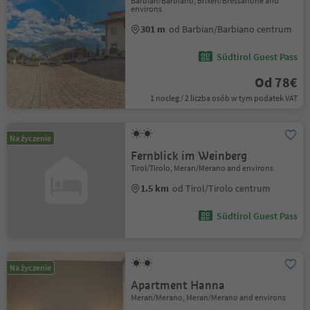
Barbian/Barbiano, Brixen/Bressanone and
environs
301 m
od Barbian/Barbiano centrum
Südtirol Guest Pass
Od 78€
1 nocleg / 2 liczba osób w tym podatek VAT
Na życzenie
Fernblick im Weinberg
Tirol/Tirolo, Meran/Merano and environs
1.5 km
od Tirol/Tirolo centrum
Südtirol Guest Pass
Na życzenie
Apartment Hanna
Meran/Merano, Meran/Merano and environs