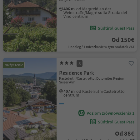
406 m
od Margreid an der
Weinstraße/Magrè sulla Strada del
Vino centrum
Südtirol Guest Pass
Od 150€
1 nocleg / 1 mieszkanie w tym podatek VAT
S
Na życzenie
Residence Park
Kastelruth/Castelrotto, Dolomites Region
Seiser Alm
407 m
od Kastelruth/Castelrotto
centrum
Poziom zrównoważenia 1
Südtirol Guest Pass
Od 88€