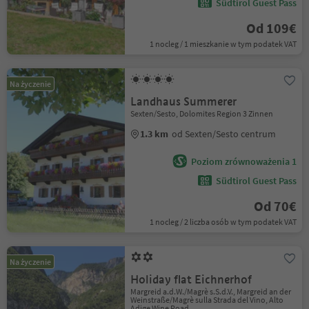
Südtirol Guest Pass
Od 109€
1 nocleg / 1 mieszkanie w tym podatek VAT
Na życzenie
Landhaus Summerer
Sexten/Sesto, Dolomites Region 3 Zinnen
1.3 km
od Sexten/Sesto centrum
Poziom zrównoważenia 1
Südtirol Guest Pass
Od 70€
1 nocleg / 2 liczba osób w tym podatek VAT
Na życzenie
Holiday flat Eichnerhof
Margreid a.d.W./Magrè s.S.d.V., Margreid an der
Weinstraße/Magrè sulla Strada del Vino, Alto
Adige Wine Road