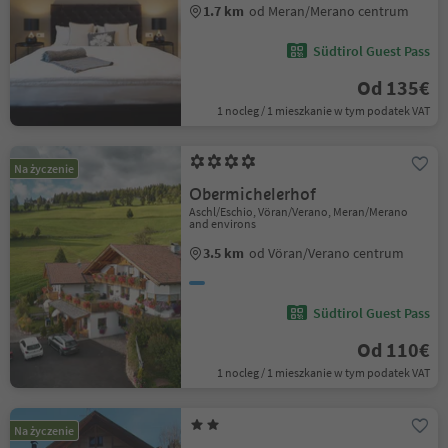
1.7 km
od Meran/Merano centrum
Südtirol Guest Pass
Od 135€
1 nocleg / 1 mieszkanie w tym podatek VAT
Na życzenie
Obermichelerhof
Aschl/Eschio, Vöran/Verano, Meran/Merano
and environs
3.5 km
od Vöran/Verano centrum
Südtirol Guest Pass
Od 110€
1 nocleg / 1 mieszkanie w tym podatek VAT
Na życzenie