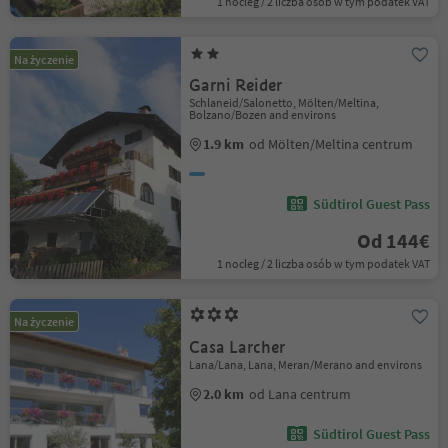
1 nocleg / 2 liczba osób w tym podatek VAT
Na życzenie
Garni Reider
Schlaneid/Salonetto, Mölten/Meltina,
Bolzano/Bozen and environs
1.9 km
od Mölten/Meltina centrum
Südtirol Guest Pass
Od 144€
1 nocleg / 2 liczba osób w tym podatek VAT
Na życzenie
Casa Larcher
Lana/Lana, Lana, Meran/Merano and environs
2.0 km
od Lana centrum
Südtirol Guest Pass