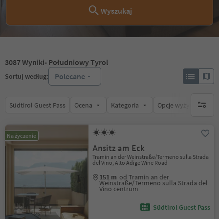
Wyszukaj
3087
Wyniki
- Południowy Tyrol
Polecane
Sortuj według:
Südtirol Guest Pass
Ocena
Kategoria
Opcje wyżywienia
brak ak
Na życzenie
Ansitz am Eck
Tramin an der Weinstraße/Termeno sulla Strada
del Vino, Alto Adige Wine Road
151 m
od Tramin an der
Weinstraße/Termeno sulla Strada del
Vino centrum
Südtirol Guest Pass