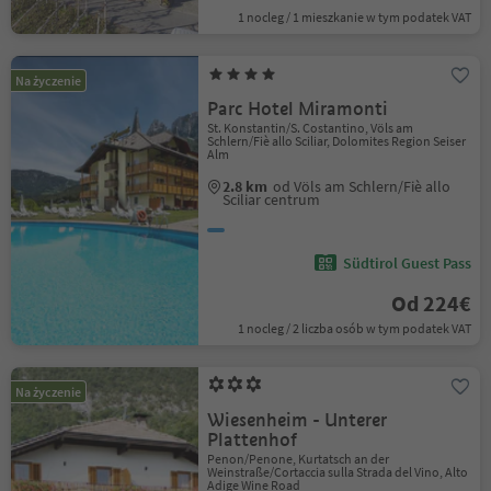
1 nocleg / 1 mieszkanie w tym podatek VAT
Na życzenie
Parc Hotel Miramonti
St. Konstantin/S. Costantino, Völs am
Schlern/Fiè allo Sciliar, Dolomites Region Seiser
Alm
2.8 km
od Völs am Schlern/Fiè allo
Sciliar centrum
Südtirol Guest Pass
Od 224€
1 nocleg / 2 liczba osób w tym podatek VAT
Na życzenie
Wiesenheim - Unterer
Plattenhof
Penon/Penone, Kurtatsch an der
Weinstraße/Cortaccia sulla Strada del Vino, Alto
Adige Wine Road