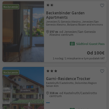
Na życzenie
Beckenbinder Garden
Apartments
Jenesien/S. Genesio Atesino, Jenesien/San
Genesio Atesino, Bolzano/Bozen and environs
197 m
od Jenesien/San Genesio
Atesino centrum
Südtirol Guest Pass
Od 100€
1 nocleg / 1 mieszkanie w tym podatek VAT
Na życzenie
Garni-Residence Trocker
Kastelruth/Castelrotto, Dolomites Region
Seiser Alm
318 m
od Kastelruth/Castelrotto
centrum