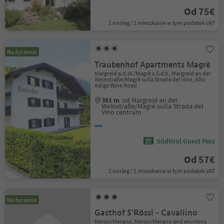
Od 75€
1 nocleg / 1 mieszkanie w tym podatek VAT
Na życzenie
Traubenhof Apartments Magrè
Margreid a.d.W./Magrè s.S.d.V., Margreid an der
Weinstraße/Magrè sulla Strada del Vino, Alto
Adige Wine Road
381 m
od Margreid an der
Weinstraße/Magrè sulla Strada del
Vino centrum
Südtirol Guest Pass
Od 57€
1 nocleg / 1 mieszkanie w tym podatek VAT
Na życzenie
Gasthof S'Rössl - Cavallino
Meran/Merano, Meran/Merano and environs