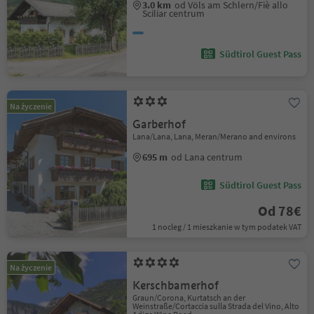
3.0 km
od Völs am Schlern/Fiè allo
Sciliar centrum
Südtirol Guest Pass
Na życzenie
Garberhof
Lana/Lana, Lana, Meran/Merano and environs
695 m
od Lana centrum
Südtirol Guest Pass
Od 78€
1 nocleg / 1 mieszkanie w tym podatek VAT
Na życzenie
Kerschbamerhof
Graun/Corona, Kurtatsch an der
Weinstraße/Cortaccia sulla Strada del Vino, Alto