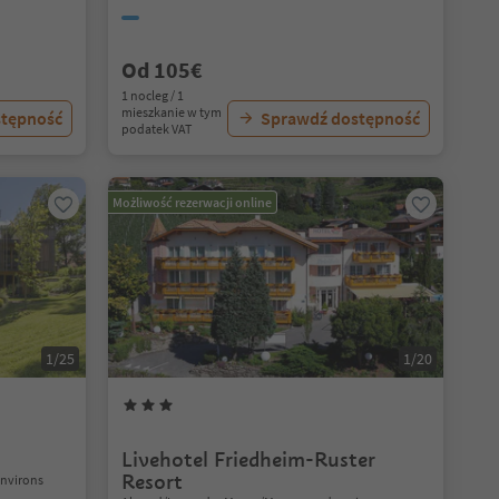
Od 105€
1 nocleg / 1
mieszkanie w tym
stępność
Sprawdź dostępność
podatek VAT
Możliwość rezerwacji online
1/25
1/20
Livehotel Friedheim-Ruster
Resort
environs