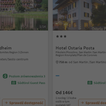
1/14
ldheim
Hotel Ostaria Posta
lomites Region 3 Zinnen
Pikolein/Piccolino, San Martin /San Marti
Region Kronplatz/Plan de Corones
exten/Sesto centrum
758 m
od San Martin /San Marti
Poziom zrównoważenia 3
Südtirol Guest Pass
Südtirol
Od 146€
a
1 nocleg / 2 liczba
osób w tym
Sprawdź dostępność
Sprawdź do
podatek VAT