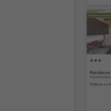
Możliwość rezerwa
Residence
Villanders/Villa
181 m
od Vi