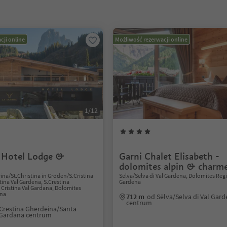
cji online
Możliwość rezerwacji online
1/12
 Hotel Lodge &
Garni Chalet Elisabeth -
dolomites alpin & charm
ina/St.Christina in Gröden/S.Cristina
Sëlva/Selva di Val Gardena, Dolomites Reg
tina Val Gardena, S.Crestina
Gardena
Cristina Val Gardana, Dolomites
ena
712 m
od Sëlva/Selva di Val Gar
centrum
.Crestina Gherdëina/Santa
l Gardana centrum