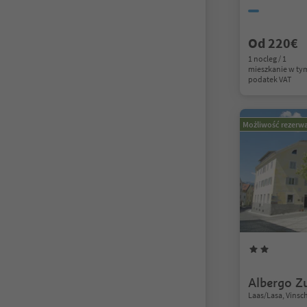
Od 220€
1 nocleg / 1
mieszkanie w ty
podatek VAT
Możliwość rezerwa
Albergo Z
Laas/Lasa, Vinsc