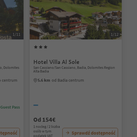
1/11
1/12
Hotel Villa Al Sole
no, Dolomites
San Cassiano/San Cassiano, Badia, Dolomites Region
Alta Badia
no centrum
5.6 km
od Badia centrum
 Guest Pass
Od 154€
1 nocleg / 2 liczba
osób w tym
stępność
Sprawdź dostępność
podatek VAT