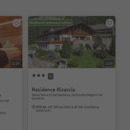
Możliwość rezerwacji online
1/29
1/29
S
Residence Risaccia
e
Sëlva/Selva di Val Gardena, Dolomites Region Val
Gardena
ion Val
973 m
od Sëlva/Selva di Val Gardena
centrum
dena