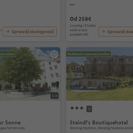
Od 258€
1 nocleg / 2 liczba
m
osób w tym
Sprawdź dostępność
Sprawdź do
podatek VAT
cji online
Możliwość rezerwacji online
1/4
S
ur Sonne
Steindl's Boutiquehotel
hgau/Val Venosta
Sterzing/Vipiteno, Sterzing/Vipiteno and 