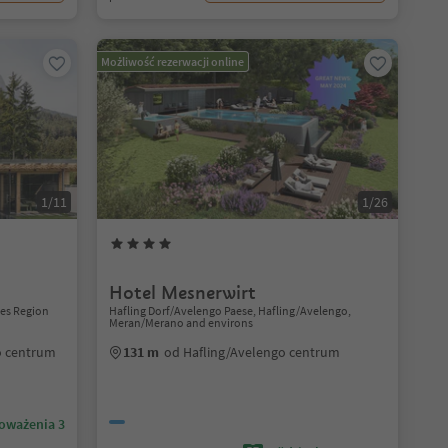
Możliwość rezerwacji online
1/11
1/26
Hotel Mesnerwirt
tes Region
Hafling Dorf/Avelengo Paese, Hafling/Avelengo,
Meran/Merano and environs
o centrum
131 m
od Hafling/Avelengo centrum
oważenia 3