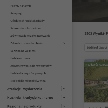
Pobyty na farmie
Kempingi
Górskie schroniska i zajazdy
Schroniska młodzieżowe
3503
Wyniki
- 
Zrównoważone zakwaterowanie
Zakwaterowanie bez barier
Südtirol Guest
Regionalne wellness
Hotele rodzinne
Możliwość rezerwa
Zakwaterowanie dla rowerzystów
Hotele dla turystów pieszych
Noclegi dla miłośników wina
Atrakcje i wydarzenia
Kuchnia i tradycje kulinarne
Regionalne produkty