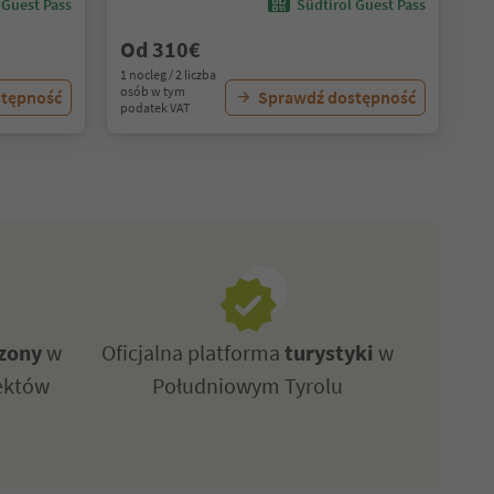
 Guest Pass
Südtirol Guest Pass
Od 310€
1 nocleg / 2 liczba
osób w tym
stępność
Sprawdź dostępność
podatek VAT
zony
w
Oficjalna platforma
turystyki
w
ektów
Południowym Tyrolu