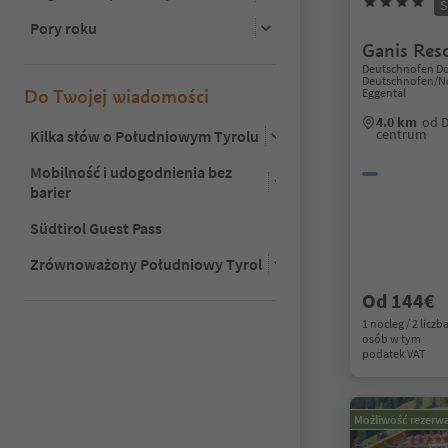
S
Pory roku
Ganis Res
Deutschnofen Do
Deutschnofen/No
Do Twojej wiadomości
Eggental
4.0 km
od 
centrum
Kilka słów o Południowym Tyrolu
Mobilność i udogodnienia bez
barier
Südtirol Guest Pass
Zrównoważony Południowy Tyrol
Od 144€
1 nocleg / 2 liczb
osób w tym
podatek VAT
Możliwość rezerwa