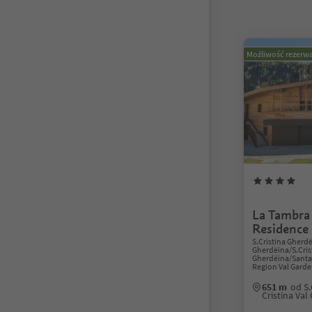
Możliwość rezerwa
La Tambra
Residence
S.Cristina Gherdë
Gherdëina/S.Cris
Gherdëina/Santa 
Region Val Gard
651 m
od S
Cristina Va