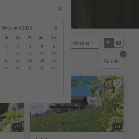
Wrzesień
Śr
Cz
Pt
So
Nd
Polecane
Sortuj według:
2
3
4
5
6
9
10
11
12
13
1
16
17
18
19
20
Filtr
akwaterowanie
1 aktywny filtr
23
24
25
26
27
30
Możliwość rezerwacji online
1/31
1/4