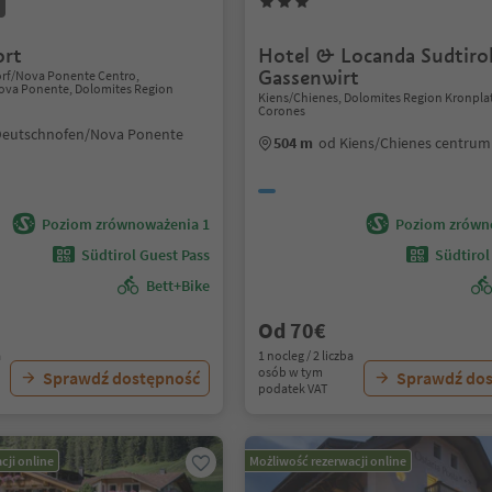
ort
Hotel & Locanda Sudtiro
Gassenwirt
rf/Nova Ponente Centro,
va Ponente, Dolomites Region
Kiens/Chienes, Dolomites Region Kronpla
Corones
Deutschnofen/Nova Ponente
504 m
od Kiens/Chienes centrum
Poziom zrównoważenia 1
Poziom zrówn
Südtirol Guest Pass
Südtirol
Bett+Bike
Od 70€
a
1 nocleg / 2 liczba
osób w tym
Sprawdź dostępność
Sprawdź do
podatek VAT
cji online
Możliwość rezerwacji online