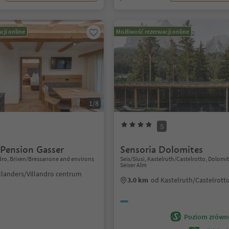
cji online
Możliwość rezerwacji online
1/8
S
 Pension Gasser
Sensoria Dolomites
ndro, Brixen/Bressanone and environs
Seis/Siusi, Kastelruth/Castelrotto, Dolomi
Seiser Alm
llanders/Villandro centrum
3.0 km
od Kastelruth/Castelrott
Poziom zrówn