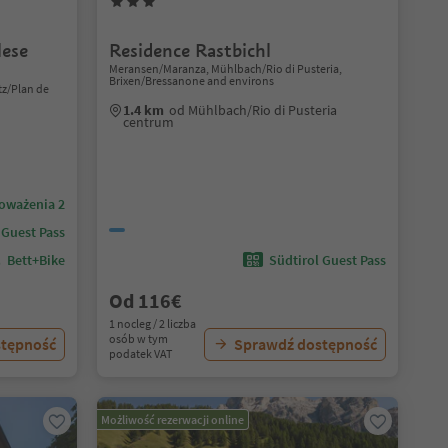
lese
Residence Rastbichl
Meransen/Maranza, Mühlbach/Rio di Pusteria,
Brixen/Bressanone and environs
tz/Plan de
1.4 km
od Mühlbach/Rio di Pusteria
centrum
oważenia 2
 Guest Pass
Bett+Bike
Südtirol Guest Pass
Od 116€
1 nocleg / 2 liczba
osób w tym
stępność
Sprawdź dostępność
podatek VAT
Możliwość rezerwacji online