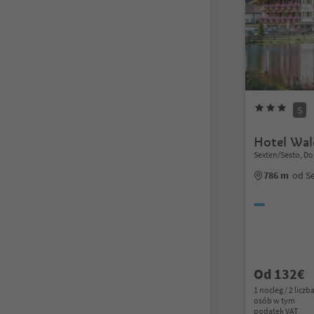
S
Hotel Wa
Sexten/Sesto, Do
786 m
od S
Od 132€
1 nocleg / 2 liczb
osób w tym
podatek VAT