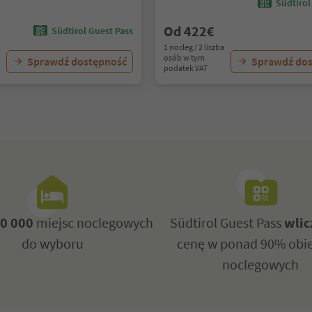
Südtirol
Od 422€
Südtirol Guest Pass
1 nocleg / 2 liczba
osób w tym
Sprawdź dostępność
Sprawdź do
podatek VAT
0 000
miejsc noclegowych
Südtirol Guest Pass
wlic
do wyboru
cenę w ponad 90% obi
noclegowych