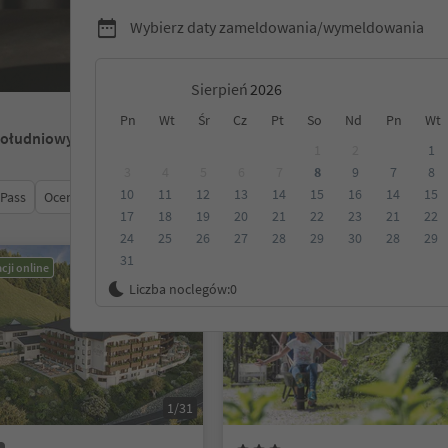
Wybierz daty zameldowania/wymeldowania
Sierpień
Pn
Wt
Śr
Cz
Pt
So
Nd
Pn
Wt
Południowy Tyrol
1
2
1
3
4
5
6
7
8
9
7
8
10
11
12
13
14
15
16
14
15
 Pass
Ocena
Kategoria
Opcje wyżywienia
Ekologiczne z
17
18
19
20
21
22
23
21
22
24
25
26
27
28
29
30
28
29
31
cji online
Możliwość rezerwacji online
Liczba noclegów:
0
1/31