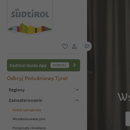
link menu
ulubione
link użytkownika
Südtirol Guide App
NOWOŚĆ
Odkryj Południowy Tyrol
Regiony
Ws
Zakwaterowanie
Hotele i pensjonaty
Mieszkania wakacyjne
Pensjonaty i śniadania