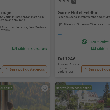
S
Lodge
Garni-Hotel Feldhof
 St.Martin in Passeier/San Martino in
Schenna/Scena, Meran/Merano and envir
Merano and environs
1.8 km
od Schenna/Scena centr
t.Martin in Passeier/San Martino
centrum
Poziom zrówn
Südtirol Guest Pass
Südtirol
Od 124€
1 nocleg / 2 liczba
m
osób w tym
Sprawdź dostępność
Sprawdź do
podatek VAT
cji online
Możliwość rezerwacji online