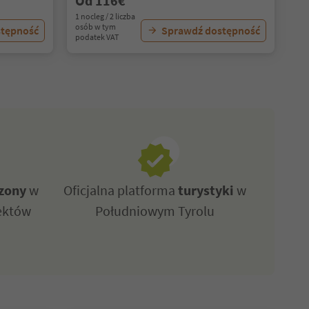
Od 116€
1 nocleg / 2 liczba
osób w tym
stępność
Sprawdź dostępność
podatek VAT
zony
w
Oficjalna platforma
turystyki
w
ektów
Południowym Tyrolu