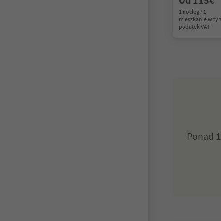
Od 115€
1 nocleg / 1
mieszkanie w ty
podatek VAT
Ponad
1