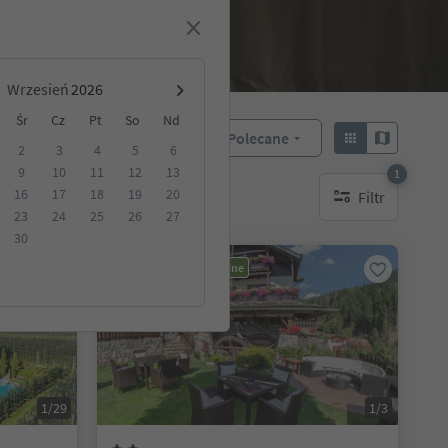
Wrzesień
Śr
Cz
Pt
So
Nd
Polecane
Sortuj według:
2
3
4
5
6
9
10
11
12
13
1
16
17
18
19
20
Filtr
akwaterowanie
1 aktywny filtr
23
24
25
26
27
30
Możliwość rezerwacji online
1/29
1/3