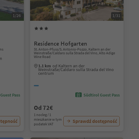
1/26
1/31
Residence Hofgarten
ns
St. Anton-Pfuss/S. Antonio-Pozzo, Kaltern an der
Weinstraße/Caldaro sulla Strada del Vino, Alto Adige
Wine Road
um
1.1 km
od Kaltern an der
Weinstraße/Caldaro sulla Strada del Vino
centrum
 Guest Pass
Südtirol Guest Pass
Od 72€
1 nocleg / 1
mieszkanie w tym
stępność
Sprawdź dostępność
podatek VAT