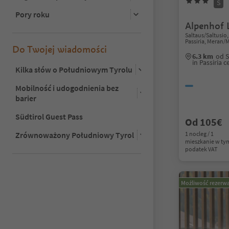
S
Pory roku
Alpenhof 
Saltaus/Saltusio,
Passiria, Meran/
Do Twojej wiadomości
6.3 km
od S
in Passiria 
Kilka słów o Południowym Tyrolu
Mobilność i udogodnienia bez
barier
Südtirol Guest Pass
Od 105€
Zrównoważony Południowy Tyrol
1 nocleg / 1
mieszkanie w ty
podatek VAT
Możliwość rezerwa