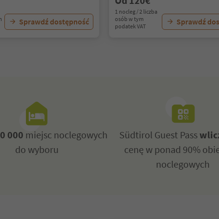
Od 120€
1 nocleg / 2 liczba
m
osób w tym
Sprawdź dostępność
Sprawdź do
podatek VAT
0 000
miejsc noclegowych
Südtirol Guest Pass
wlic
do wyboru
cenę w ponad 90% obi
noclegowych