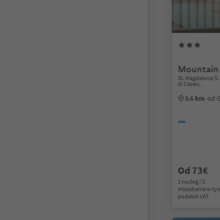
Mountain
St. Magdalena/S. 
di Casies,
3.6 km
od G
Od 73€
1 nocleg / 1
mieszkanie w ty
podatek VAT