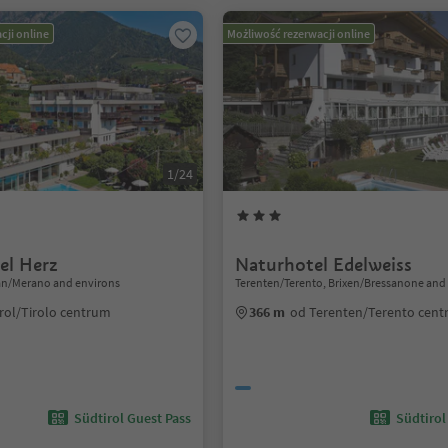
cji online
Możliwość rezerwacji online
1/24
el Herz
Naturhotel Edelweiss
ran/Merano and environs
Terenten/Terento, Brixen/Bressanone and
rol/Tirolo centrum
366 m
od Terenten/Terento cen
Südtirol Guest Pass
Südtirol