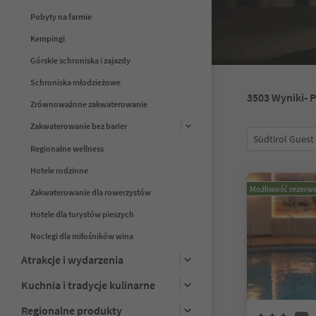
Pobyty na farmie
Kempingi
Górskie schroniska i zajazdy
Schroniska młodzieżowe
3503
Wyniki
- 
Zrównoważone zakwaterowanie
Zakwaterowanie bez barier
Südtirol Guest
Regionalne wellness
Hotele rodzinne
Możliwość rezerwa
Zakwaterowanie dla rowerzystów
Hotele dla turystów pieszych
Noclegi dla miłośników wina
Atrakcje i wydarzenia
Kuchnia i tradycje kulinarne
Regionalne produkty