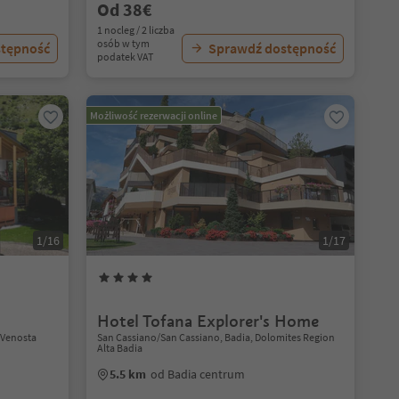
Od 38€
1 nocleg / 2 liczba
osób w tym
stępność
Sprawdź dostępność
podatek VAT
Możliwość rezerwacji online
1/16
1/17
Hotel Tofana Explorer's Home
l Venosta
San Cassiano/San Cassiano, Badia, Dolomites Region
Alta Badia
5.5 km
od Badia centrum