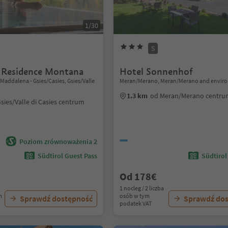
1/30
S
 Residence Montana
Hotel Sonnenhof
Maddalena - Gsies/Casies, Gsies/Valle
Meran/Merano, Meran/Merano and enviro
1.3 km
od Meran/Merano centr
sies/Valle di Casies centrum
Poziom zrównoważenia 2
Südtirol Guest Pass
Südtirol
Od 178€
1 nocleg / 2 liczba
m
osób w tym
Sprawdź dostępność
Sprawdź do
podatek VAT