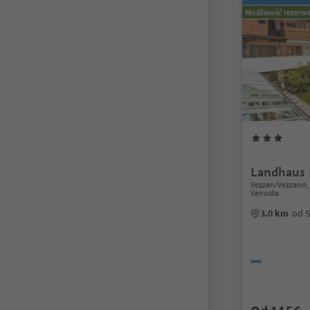
Możliwość rezerwa
Landhaus
Vezzan/Vezzano, 
Venosta
3.0 km
od S