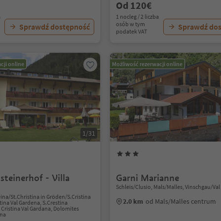
Od 120€
a
1 nocleg / 2 liczba
osób w tym
Sprawdź dostępność
Sprawdź do
podatek VAT
cji online
Możliwość rezerwacji online
1/31
steinerhof - Villa
Garni Marianne
Schleis/Clusio, Mals/Malles, Vinschgau/Va
ina/St.Christina in Gröden/S.Cristina
2.0 km
od Mals/Malles centrum
tina Val Gardena, S.Crestina
Cristina Val Gardana, Dolomites
ena