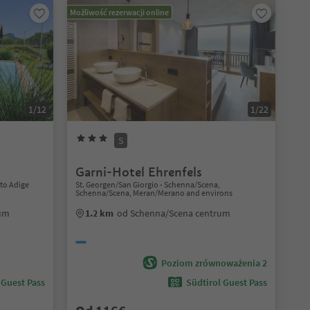
Możliwość rezerwacji online
1/12
1/22
S
Garni-Hotel Ehrenfels
to Adige
St. Georgen/San Giorgio - Schenna/Scena,
Schenna/Scena, Meran/Merano and environs
rum
1.2 km
od Schenna/Scena centrum
Poziom zrównoważenia 2
 Guest Pass
Südtirol Guest Pass