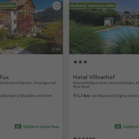
cji online
Możliwość rezerwacji online
1/30
 Fux
Hotel Villnerhof
Schlanders/Silandro, Vinschgau/Val
Neumarkt/Egna center, Neumarkt/Egna, Al
Wine Road
chlanders/Silandro centrum
1.7 km
od Neumarkt/Egna cent
Südtirol Guest Pass
Südtirol