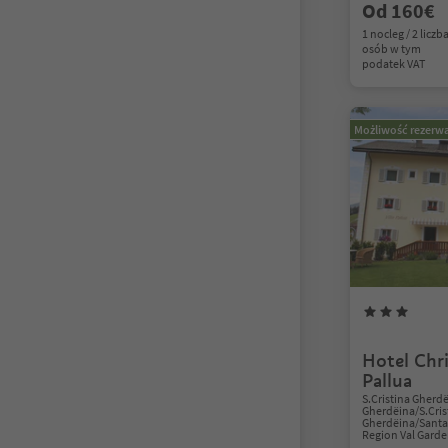
Od 160€
1 nocleg / 2 liczb
osób w tym
podatek VAT
Możliwość rezerwa
Hotel Chri
Pallua
S.Cristina Gherdë
Gherdëina/S.Cris
Gherdëina/Santa 
Region Val Gard