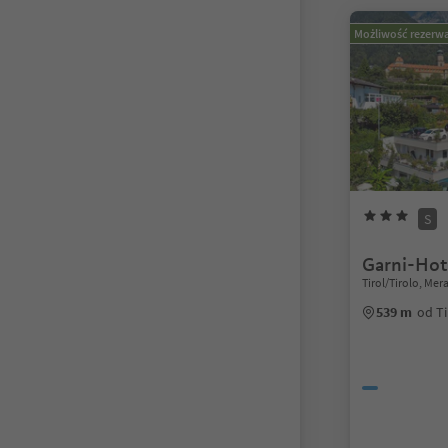
Możliwość rezerwa
S
Garni-Hot
Tirol/Tirolo, Me
539 m
od Ti