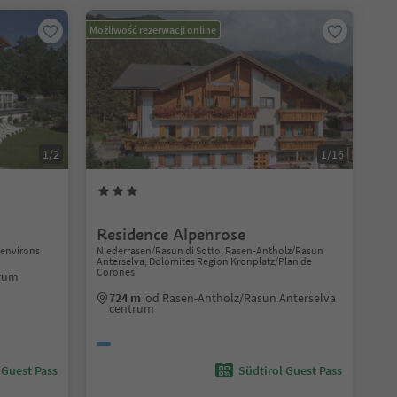
Możliwość rezerwacji online
1/2
1/16
Residence Alpenrose
 environs
Niederrasen/Rasun di Sotto, Rasen-Antholz/Rasun
Anterselva, Dolomites Region Kronplatz/Plan de
Corones
trum
724 m
od Rasen-Antholz/Rasun Anterselva
centrum
 Guest Pass
Südtirol Guest Pass