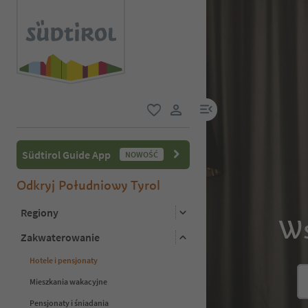
link menu
ulubione
link użytkownika
Südtirol Guide App
NOWOŚĆ
Odkryj Południowy Tyrol
Regiony
Ws
Zakwaterowanie
Hotele i pensjonaty
Mieszkania wakacyjne
Pensjonaty i śniadania