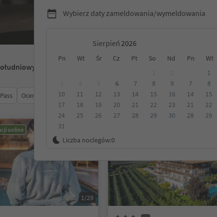
Wybierz daty zameldowania/wymeldowania
Sierpień
Pn
Wt
Śr
Cz
Pt
So
Nd
Pn
Wt
Południowy Tyrol
1
2
1
3
4
5
6
7
8
9
7
8
10
11
12
13
14
15
16
14
15
 Pass
Ocena
Kategoria
Opcje wyżywienia
Ekologiczne z
17
18
19
20
21
22
23
21
22
24
25
26
27
28
29
30
28
29
31
cji online
Możliwość rezerwacji online
Liczba noclegów:
0
1/29