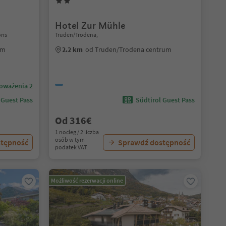
Hotel Zur Mühle
ons
Truden/Trodena,
um
2.2 km
od Truden/Trodena centrum
oważenia 2
 Guest Pass
Südtirol Guest Pass
Od 316€
1 nocleg / 2 liczba
osób w tym
stępność
Sprawdź dostępność
podatek VAT
Możliwość rezerwacji online