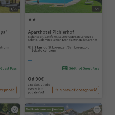
1/20
1/21
Spa"
Aparthotel Pichlerhof
Stefansdorf/S.Stefano, St.Lorenzen/San Lorenzo di
Sebato, Dolomites Region Kronplatz/Plan de Corones
entrum
2.2 km
od St.Lorenzen/San Lorenzo di
Sebato centrum
 Guest Pass
Südtirol Guest Pass
Od 90€
1 nocleg / 2 liczba
osób w tym
stępność
Sprawdź dostępność
podatek VAT
Możliwość rezerwacji online