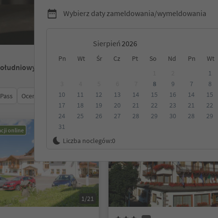
Wybierz daty zameldowania/wymeldowania
Sierpień
Pn
Wt
Śr
Cz
Pt
So
Nd
Pn
Wt
Południowy Tyrol
1
2
1
3
4
5
6
7
8
9
7
8
10
11
12
13
14
15
16
14
15
 Pass
Ocena
Kategoria
Opcje wyżywienia
Ekologiczne z
17
18
19
20
21
22
23
21
22
24
25
26
27
28
29
30
28
29
31
cji online
Możliwość rezerwacji online
Liczba noclegów:
0
1/21