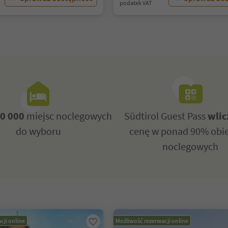
podatek VAT
0 000
miejsc noclegowych
Südtirol Guest Pass
wlic
do wyboru
cenę w ponad 90% obi
noclegowych
cji online
Możliwość rezerwacji online