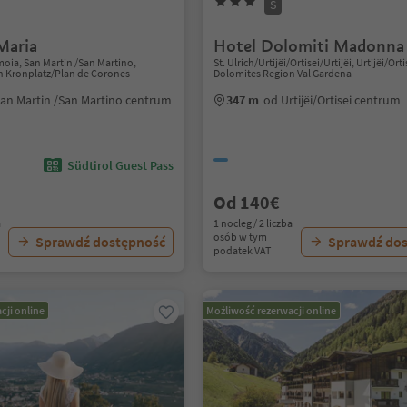
S
Maria
Hotel Dolomiti Madonna
ia, San Martin /San Martino,
St. Ulrich/Urtijëi/Ortisei/Urtijëi, Urtijëi/Orti
n Kronplatz/Plan de Corones
Dolomites Region Val Gardena
an Martin /San Martino centrum
347 m
od Urtijëi/Ortisei centrum
Südtirol Guest Pass
Od 140€
a
1 nocleg / 2 liczba
osób w tym
Sprawdź dostępność
Sprawdź do
podatek VAT
cji online
Możliwość rezerwacji online