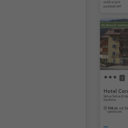
osób w tym
podatek VAT
Możliwość rezerwa
S
Hotel Cor
Sëlva/Selva di V
Gardena
708 m
od Së
centrum