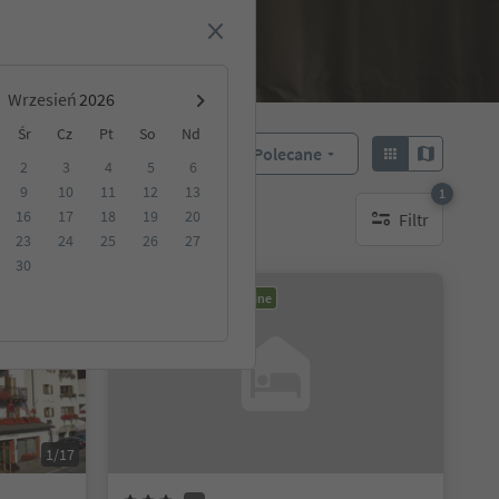
Wrzesień
Śr
Cz
Pt
So
Nd
Polecane
Sortuj według:
2
3
4
5
6
9
10
11
12
13
1
16
17
18
19
20
Filtr
akwaterowanie
1 aktywny filtr
23
24
25
26
27
30
Możliwość rezerwacji online
1/17