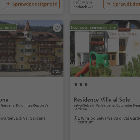
osób w tym
Sprawdź dostępność
Sprawdź do
podatek VAT
cji online
Możliwość rezerwacji online
1/25
ona
Residence Villa al Sole
al Gardena, Dolomites Region Val
Sëlva/Selva di Val Gardena, Dolomites Reg
Gardena
lva/Selva di Val Gardena
170 m
od Sëlva/Selva di Val Gar
centrum