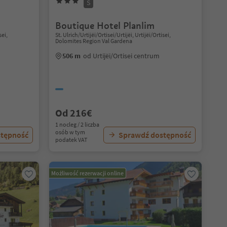
S
Boutique Hotel Planlim
sei,
St. Ulrich/Urtijëi/Ortisei/Urtijëi, Urtijëi/Ortisei,
Dolomites Region Val Gardena
506 m
od Urtijëi/Ortisei centrum
Od 216€
1 nocleg / 2 liczba
osób w tym
stępność
Sprawdź dostępność
podatek VAT
Możliwość rezerwacji online