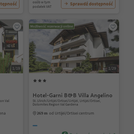
osób w tym
stępność
Sprawdź dostępność
podatek VAT
Możliwość rezerwacji online
1/19
1/29
Hotel-Garni B&B Villa Angelino
ion Val
St. Ulrich/Urtijëi/Ortisei/Urtijëi, Urtijëi/Ortisei,
Dolomites Region Val Gardena
dena
269 m
od Urtijëi/Ortisei centrum