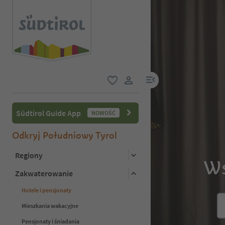
link menu
ulubione
link użytkownika
Südtirol Guide App
NOWOŚĆ
Odkryj Południowy Tyrol
Regiony
Ws
Zakwaterowanie
Hotele i pensjonaty
Mieszkania wakacyjne
Pensjonaty i śniadania