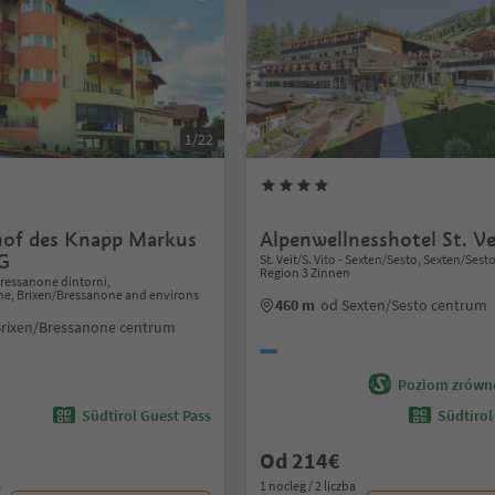
1/22
hof des Knapp Markus
Alpenwellnesshotel St. Ve
G
St. Veit/S. Vito - Sexten/Sesto, Sexten/Ses
Region 3 Zinnen
ressanone dintorni,
ne, Brixen/Bressanone and environs
460 m
od Sexten/Sesto centrum
Brixen/Bressanone centrum
Poziom zrówn
Südtirol Guest Pass
Südtirol
Od 214€
a
1 nocleg / 2 liczba