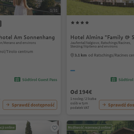
1/31
hotel Am Sonnenhang
Hotel Almina "Family & 
ran/Merano and environs
Jaufental/Valgiovo, Ratschings/Racines,
Sterzing/Vipiteno and environs
rol/Tirolo centrum
3.1 km
od Ratschings/Racines c
Südtirol Guest Pass
Südtirol
Od 194€
a
1 nocleg / 2 liczba
osób w tym
Sprawdź dostępność
Sprawdź do
podatek VAT
cji online
Możliwość rezerwacji online