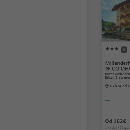
S
Millander
& CO OH
Brixen Umland/B
Brixen/Bressano
1.2 km
od 
Od 162€
1 nocleg / 2 liczb