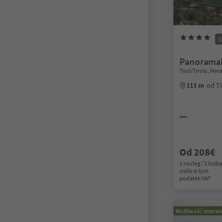
S
Panorama
Tirol/Tirolo, Me
111 m
od Ti
Od 208€
1 nocleg / 2 liczb
osób w tym
podatek VAT
Możliwość rezerwa