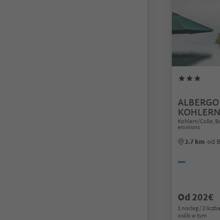
ALBERGO
KOHLER
Kohlern/Colle, 
environs
2.7 km
od 
Od 202€
1 nocleg / 2 liczb
osób w tym