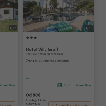
1/27
1/31
Hotel Villa Groff
,
Auer/Ora, Alto Adige Wine Road
643 m
od Auer/Ora centrum
 Guest Pass
Südtirol Guest Pass
Od 80€
1 nocleg / 2 liczba
osób w tym
stępność
Sprawdź dostępność