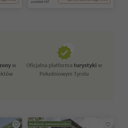
podatek VAT
zony
w
Oficjalna platforma
turystyki
w
ektów
Południowym Tyrolu
Możliwość rezerwacji online