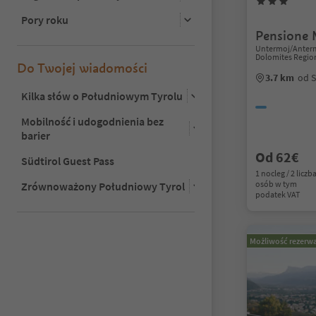
Pory roku
Pensione 
Untermoj/Antermo
Dolomites Regio
Do Twojej wiadomości
3.7 km
od S
Kilka słów o Południowym Tyrolu
Mobilność i udogodnienia bez
barier
Od 62€
Südtirol Guest Pass
1 nocleg / 2 liczb
osób w tym
Zrównoważony Południowy Tyrol
podatek VAT
Możliwość rezerwa