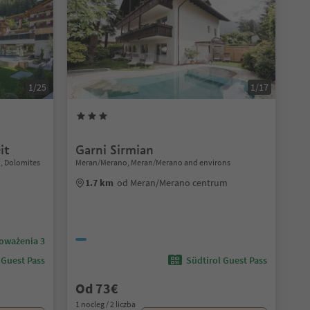
1/25
1/17
it
Garni Sirmian
to, Dolomites
Meran/Merano, Meran/Merano and environs
1.7 km
od Meran/Merano centrum
oważenia 3
 Guest Pass
Südtirol Guest Pass
Od 73€
1 nocleg / 2 liczba