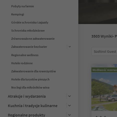
Pobyty na farmie
Kempingi
Górskie schroniska i zajazdy
Schroniska młodzieżowe
3503
Wyniki
- 
Zrównoważone zakwaterowanie
Zakwaterowanie bez barier
Südtirol Guest
Regionalne wellness
Hotele rodzinne
Możliwość rezerwa
Zakwaterowanie dla rowerzystów
Hotele dla turystów pieszych
Noclegi dla miłośników wina
Atrakcje i wydarzenia
Kuchnia i tradycje kulinarne
Regionalne produkty