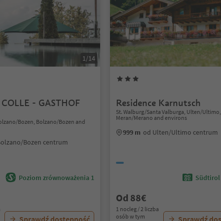
1/14
 COLLE - GASTHOF
Residence Karnutsch
N
St. Walburg/Santa Valburga, Ulten/Ultimo
Meran/Merano and environs
Bolzano/Bozen, Bolzano/Bozen and
999 m
od Ulten/Ultimo centrum
Bolzano/Bozen centrum
Poziom zrównoważenia 1
Südtirol
Od 88€
a
1 nocleg / 2 liczba
osób w tym
Sprawdź dostępność
Sprawdź do