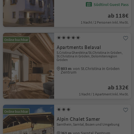
Südtirol Guest Pass
ab 118€
1 Nacht / 2 Personen Inkl. MwSt.
Online buchbar
Apartments Belaval
S.Cristina Gherdëina/St.Christina in Gröden,
St.Christina in Gröden, Dolomitenregion
Gröden
803 m
von St.Christina in Gröden
Zentrum
ab 132€
1 Nacht / 1 Apartment Inkl. MwSt.
Online buchbar
Alpin Chalet Samer
Sarnthein, Sarntal, Bozen und Umgebung
261 m
von Sarntal Zentrum