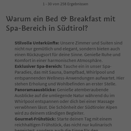
4
1 - 30 von 258 Ergebnissen
5
6
Warum ein Bed & Breakfast mit
7
8
Spa-Bereich in Südtirol?
9
Stilvolle Unterkünfte:
Unsere Zimmer und Suiten sind
nicht nur gemütlich und elegant, sondern bieten auch
einen Rückzugsort für deine Sinne. Genieße Ruhe und
Komfort in einer harmonischen Atmosphäre.
Exklusiver Spa-Bereich:
Tauche ein in unser Spa-
Paradies, das mit Sauna, Dampfbad, Whirlpool und
entspannenden Wellness-Anwendungen aufwartet. Hier
stehen Erholung und Wohlbefinden an erster Stelle.
Panoramaausblicke:
Genieße atemberaubende
Ausblicke auf die umliegende Natur während du im
Whirlpool entspannen oder dich bei einer Massage
verwöhnen lässt. Die Schönheit der Südtiroler Alpen
wird zu deinem ständigen Begleiter.
Gourmet-Frühstück:
Starte deinen Tag mit einem
reichhaltigen Frühstück, das nicht nur kulinarisch
begeistert, sondern auch die Sinne für den