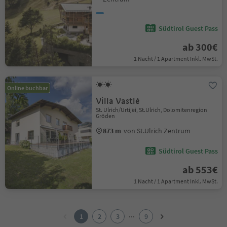
Südtirol Guest Pass
ab 300€
1 Nacht / 1 Apartment Inkl. MwSt.
Online buchbar
Villa Vastlé
St. Ulrich/Urtijëi, St.Ulrich, Dolomitenregion
Gröden
873 m
von St.Ulrich Zentrum
Südtirol Guest Pass
ab 553€
1 Nacht / 1 Apartment Inkl. MwSt.
1
2
...
1
2
3
9
3