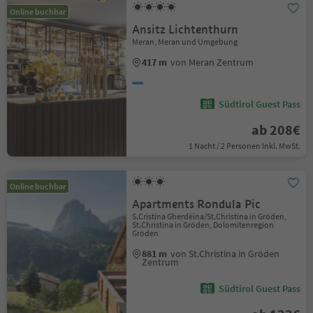
Online buchbar
Ansitz Lichtenthurn
Meran, Meran und Umgebung
417 m
von Meran Zentrum
Südtirol Guest Pass
ab 208€
1 Nacht / 2 Personen Inkl. MwSt.
Online buchbar
Apartments Rondula Pic
S.Cristina Gherdëina/St.Christina in Gröden,
St.Christina in Gröden, Dolomitenregion
Gröden
881 m
von St.Christina in Gröden
Zentrum
Südtirol Guest Pass