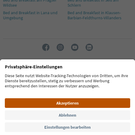
Wildsee
Schlern
Bed and Breakfast in Lana und
Bed and Breakfast in Klausen-
Umgebung
Barbian-Feldthurns-Villanders
Sprache: Deutsch
FAQ
Kontakt
Presse
MICE
Datenschutzerklärung
AGB
Impressum
Cookie Policy
Film commission
Über uns
Zugänglichkeitserklärung
Südtirol B2B
© 2026 IDM Südtirol