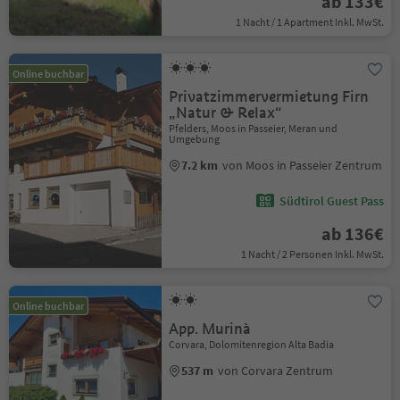
ab 133€
1 Nacht / 1 Apartment Inkl. MwSt.
Online buchbar
Privatzimmervermietung Firn
„Natur & Relax“
Pfelders, Moos in Passeier, Meran und
Umgebung
7.2 km
von Moos in Passeier Zentrum
Südtirol Guest Pass
ab 136€
1 Nacht / 2 Personen Inkl. MwSt.
Online buchbar
App. Murinà
Corvara, Dolomitenregion Alta Badia
537 m
von Corvara Zentrum