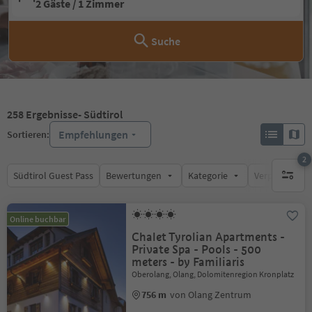
2 Gäste / 1 Zimmer
Suche
258
Ergebnisse
- Südtirol
Empfehlungen
Sortieren:
2
Südtirol Guest Pass
Bewertungen
Kategorie
Verpflegungsa
aktive F
Online buchbar
Chalet Tyrolian Apartments -
Private Spa - Pools - 500
meters - by Familiaris
Oberolang, Olang, Dolomitenregion Kronplatz
756 m
von Olang Zentrum