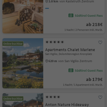
2.8 km
von Kastelruth Zentrum
Südtirol Guest Pass
ab 218€
1 Nacht / 2 Personen Inkl. MwSt.
Online buchbar
Apartments Chalet Marlene
San Vigilio, Dolomitenregion Kronplatz
620 m
von San Vigilio Zentrum
Südtirol Guest Pass
ab 179€
1 Nacht / 1 Apartment Inkl. MwSt.
Online buchbar
Anton Nature Hideaway