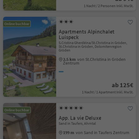
1 Nacht / 2 Personen Inkl. MwSt.
Online buchbar
Apartments Alpinchalet
Luispeck
S.Cristina Gherdëina/St.Christina in Gröden,
St.Christina in Gröden, Dolomitenregion
Gröden
2.5 km
von St.Christina in Gröden
Zentrum
ab 125€
1 Nacht / 1 Apartment Inkl. MwSt.
Online buchbar
App. La vie Deluxe
Sand in Taufers, Ahrntal
199 m
von Sand in Taufers Zentrum