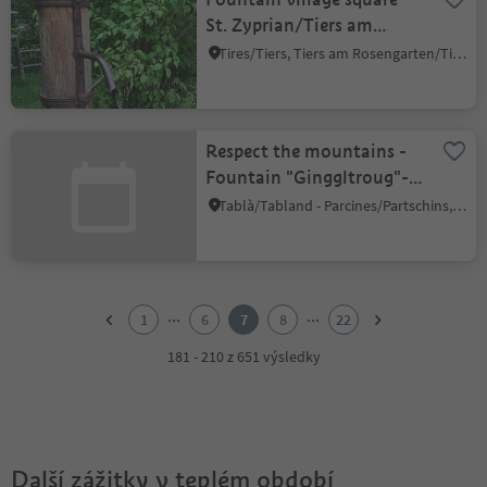
St. Zyprian/Tiers am
Rosengarten
Tires/Tiers, Tiers am Rosengarten/Tires al Catinaccio, Dolomites Region Seiser Alm
Respect the mountains -
Fountain "Ginggltroug"-
drinking water refill point
Tablà/Tabland - Parcines/Partschins, Partschins/Parcines, Meran/Merano and environs
1
2
...
...
1
6
7
8
22
3
4
181 - 210 z 651 výsledky
5
6
7
8
9
Další zážitky v teplém období
10