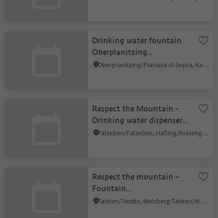
Drinking water fountain
Oberplanitzing
Oberwinkel
Oberplanitzing/Pianizza di Sopra, Kaltern an der Weinstraße/Caldaro sulla Strada del Vino, Alto Adige Wine Road
Respect the Mountain -
Drinking water dispenser,
valley station cable car
Falzeben/Falzeben, Hafling/Avelengo, Meran/Merano and environs
Meran 2000
Respect the mountain –
Fountain
Unterrainerstraße
Taisten/Tesido, Welsberg-Taisten/Monguelfo-Tesido