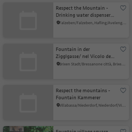
Respect the Mountain -
Drinking water dispenser,
Oswald Reservoir
Falzeben/Falzeben, Hafling/Avelengo, Meran/Merano and environs
Fountain in der
Zigglgasse/ nel Vicolo del
Pozzo
Brixen Stadt/Bressanone città, Brixen/Bressanone, Brixen/Bressanone and environs
Respect the mountains -
Fountain Kammerer
Villabassa/Niederdorf, Niederdorf/Villabassa, Dolomites Region 3 Zinnen
Fountain village square