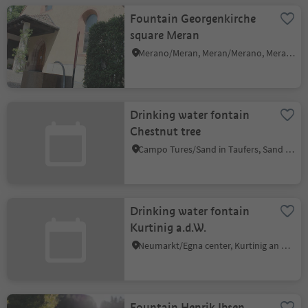
Fountain Georgenkirche
square Meran
Merano/Meran, Meran/Merano, Meran/Merano and environs
Drinking water fontain
Chestnut tree
Campo Tures/Sand in Taufers, Sand in Taufers/Campo Tures, Ahrntal/Valle Aurina
Drinking water fontain
Kurtinig a.d.W.
Neumarkt/Egna center, Kurtinig an der Weinstraße/Cortina sulla Strada del Vino, Alto Adige Wine Road
Fountain Henrik Ibsen