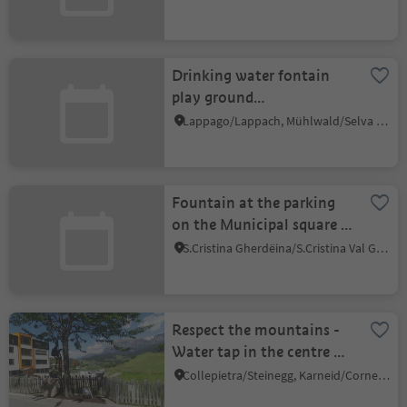
Drinking water fontain
play ground
Lappach/Lappago
Lappago/Lappach, Mühlwald/Selva dei Molini, Ahrntal/Valle Aurina
Fountain at the parking
on the Municipal square S.
Cristina
S.Cristina Gherdëina/S.Cristina Val Gardena/S.Cristina Gherdëina/St.Christina in Gröden, S.Crestina Gherdëina/Santa Cristina Val Gardana, Dolomites Region Val Gardena
Respect the mountains -
Water tap in the centre of
Steinegg
Collepietra/Steinegg, Karneid/Cornedo all'Isarco, Dolomites Region Eggental