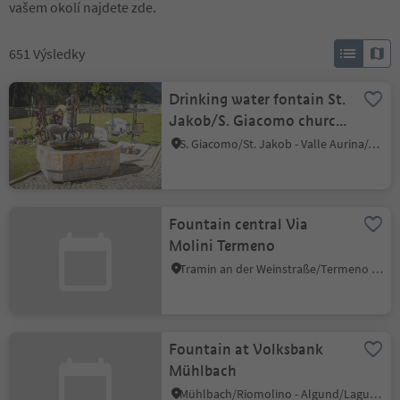
vašem okolí najdete zde.
651
Výsledky
Drinking water fontain St.
Jakob/S. Giacomo church
square (Copy)
S. Giacomo/St. Jakob - Valle Aurina/Ahrntal, Ahrntal/Valle Aurina, Ahrntal/Valle Aurina
Fountain central Via
Molini Termeno
Tramin an der Weinstraße/Termeno sulla Strada del Vino, Alto Adige Wine Road
Fountain at Volksbank
Mühlbach
Mühlbach/Riomolino - Algund/Lagundo, Mühlbach/Rio di Pusteria, Brixen/Bressanone and environs