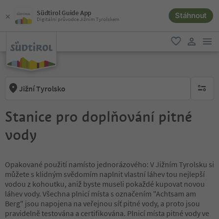
Südtirol Guide App
Stáhnout
Digitální průvodce Jižním Tyrolskem
odk
oblíbené
uživatel
Jižní Tyrolsko
brak ak
Stanice pro doplňování pitné
vody
Opakované použití namísto jednorázového: V Jižním Tyrolsku si
můžete s klidným svědomím naplnit vlastní láhev tou nejlepší
vodou z kohoutku, aniž byste museli pokaždé kupovat novou
láhev vody. Všechna plnicí místa s označením "Achtsam am
Berg" jsou napojena na veřejnou síť pitné vody, a proto jsou
pravidelně testována a certifikována. Plnicí místa pitné vody ve