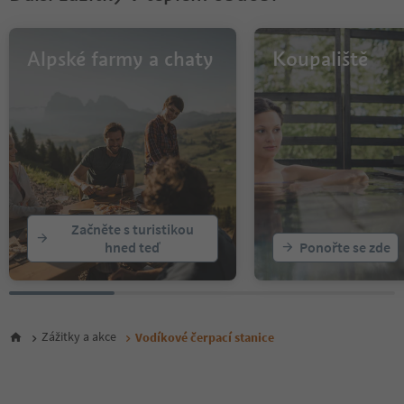
11
12
13
Alpské farmy a chaty
Koupaliště
14
15
16
17
18
19
20
21
22
Začněte s turistikou
hned teď
Ponořte se zde
Zážitky a akce
Vodíkové čerpací stanice