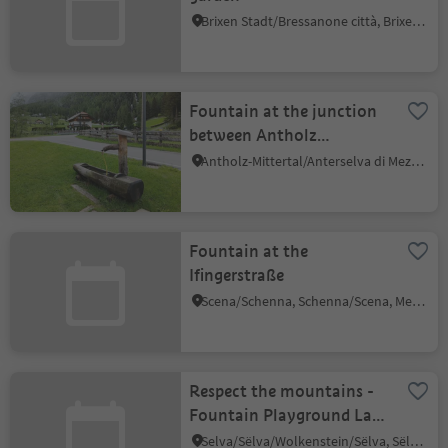
Brixen Stadt/Bressanone città, Brixen/Bressanone, Brixen/Bressanone and environs
Fountain at the junction
between Antholz
Mittertal and Antholz
Antholz-Mittertal/Anterselva di Mezzo, Rasen-Antholz/Rasun Anterselva, Dolomites Region Kronplatz/Plan de Corones
Obertal
Fountain at the
Ifingerstraße
Scena/Schenna, Schenna/Scena, Meran/Merano and environs
Respect the mountains -
Fountain Playground La
Poza Selva Val Gardena
Selva/Sëlva/Wolkenstein/Sëlva, Sëlva/Selva di Val Gardena, Dolomites Region Val Gardena