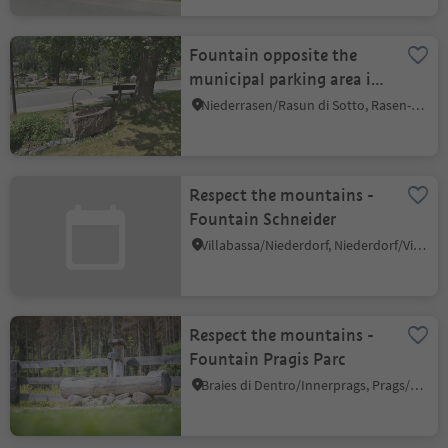
Fountain opposite the
municipal parking area in
Niederrasen
Niederrasen/Rasun di Sotto, Rasen-Antholz/Rasun Anterselva, Dolomites Region Kronplatz/Plan de Corones
Respect the mountains -
Fountain Schneider
Villabassa/Niederdorf, Niederdorf/Villabassa, Dolomites Region 3 Zinnen
Respect the mountains -
Fountain Pragis Parc
Braies di Dentro/Innerprags, Prags/Braies, Dolomites Region 3 Zinnen