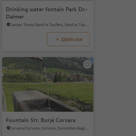
Drinking water fontain Park Dr.-
Daimer
Campo Tures/Sand in Taufers, Sand in Taufers/Campo Tures, Ahrntal/Valle Aurina
Zjistit více
1/2
Fountain Str. Burjé Corvara
Corvara/Corvara, Corvara, Dolomites Region Alta Badia