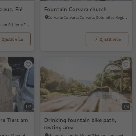
reuz, Fiè
Fountain Corvara church
Corvara/Corvara, Corvara, Dolomites Region Alta Badia
Aica di Fiè/Völser Aicha, Völs am Schlern/Fiè allo Sciliar, Dolomites Region Seiser Alm
Zjistit více
Zjistit více
1/2
1/4
s am
Drinking fountain bike path,
resting area
Tires/Tiers, Tiers am Rosengarten/Tires al Catinaccio, Dolomites Region Seiser Alm
Algund/Lagundo, Meran/Merano and environs