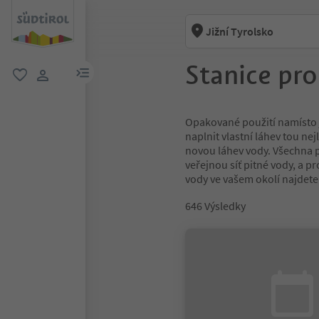
Jižní Tyrolsko
Stanice pr
odkaz na menu
oblíbené
uživatelský odkaz
Opakované použití namísto 
naplnit vlastní láhev tou n
novou láhev vody. Všechna 
veřejnou síť pitné vody, a pr
vody ve vašem okolí najdete
646
Výsledky