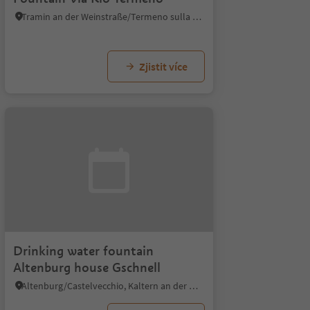
Tramin an der Weinstraße/Termeno sulla Strada del Vino, Alto Adige Wine Road
Zjistit více
Drinking water fountain
Altenburg house Gschnell
Altenburg/Castelvecchio, Kaltern an der Weinstraße/Caldaro sulla Strada del Vino, Alto Adige Wine Road