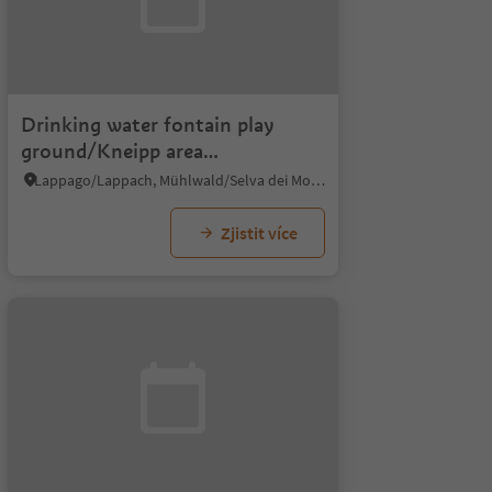
Drinking water fontain play
ground/Kneipp area
Lappach/Lappago
Lappago/Lappach, Mühlwald/Selva dei Molini, Ahrntal/Valle Aurina
Zjistit více