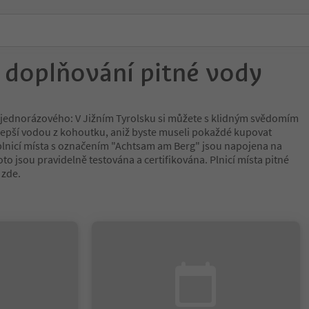
o doplňování pitné vody
jednorázového: V Jižním Tyrolsku si můžete s klidným svědomím
ejlepší vodou z kohoutku, aniž byste museli pokaždé kupovat
plnicí místa s označením "Achtsam am Berg" jsou napojena na
oto jsou pravidelně testována a certifikována. Plnicí místa pitné
 zde.