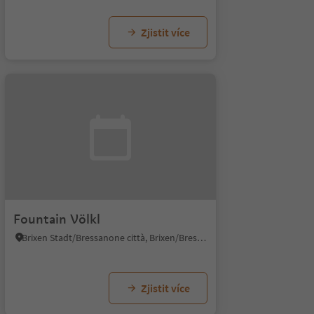
Zjistit více
Fountain Völkl
Brixen Stadt/Bressanone città, Brixen/Bressanone, Brixen/Bressanone and environs
Zjistit více