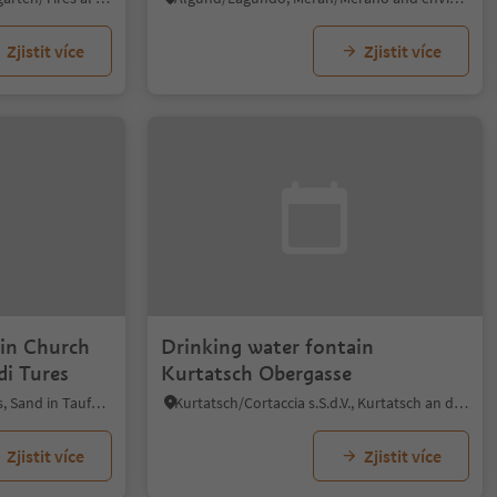
Zjistit více
Zjistit více
ain Church
Drinking water fontain
di Tures
Kurtatsch Obergasse
Riva di Tures/Rein in Taufers, Sand in Taufers/Campo Tures, Ahrntal/Valle Aurina
Kurtatsch/Cortaccia s.S.d.V., Kurtatsch an der Weinstraße/Cortaccia sulla Strada del Vino, Alto Adige Wine Road
Zjistit více
Zjistit více