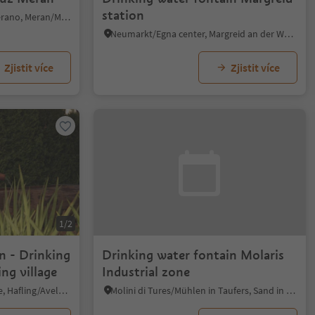
station
Verdines/Verdins, Meran/Merano, Meran/Merano and environs
Neumarkt/Egna center, Margreid an der Weinstraße/Magrè sulla Strada del Vino, Alto Adige Wine Road
Zjistit více
Zjistit více
1/2
n - Drinking
Drinking water fontain Molaris
ing village
Industrial zone
Hafling Dorf/Avelengo Paese, Hafling/Avelengo, Meran/Merano and environs
Molini di Tures/Mühlen in Taufers, Sand in Taufers/Campo Tures, Ahrntal/Valle Aurina