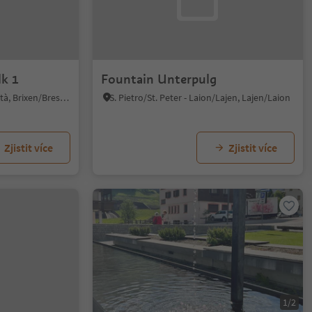
k 1
Fountain Unterpulg
Brixen Stadt/Bressanone città, Brixen/Bressanone, Brixen/Bressanone and environs
S. Pietro/St. Peter - Laion/Lajen, Lajen/Laion
Zjistit více
Zjistit více
1/2