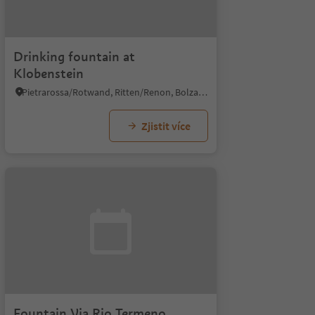
Drinking fountain at
Klobenstein
Pietrarossa/Rotwand, Ritten/Renon, Bolzano/Bozen and environs
Zjistit více
Fountain Via Rio Termeno