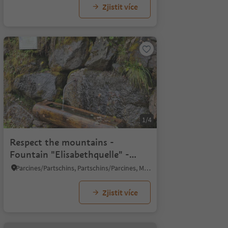
Zjistit více
1/4
Respect the mountains -
Fountain "Elisabethquelle" -
drinking water refill point
Parcines/Partschins, Partschins/Parcines, Meran/Merano and environs
Zjistit více