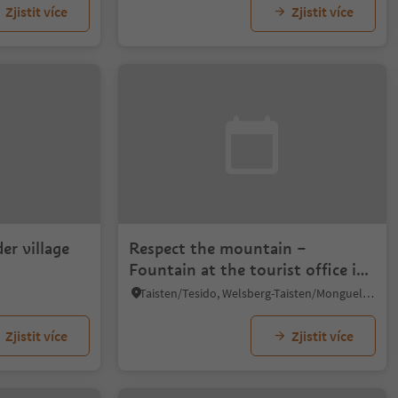
Zjistit více
Zjistit více
er village
Respect the mountain –
Fountain at the tourist office in
Taisten
Taisten/Tesido, Welsberg-Taisten/Monguelfo-Tesido
Zjistit více
Zjistit více