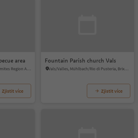
becue area
Fountain Parish church Vals
La Villa/La Villa, Badia, Dolomites Region Alta Badia
Vals/Valles, Mühlbach/Rio di Pusteria, Brixen/Bressanone and environs
Zjistit více
Zjistit více