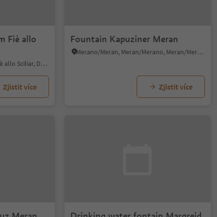
 Fiè allo
Fountain Kapuziner Meran
Merano/Meran, Meran/Merano, Meran/Merano and environs
Fiè/Völs, Völs am Schlern/Fiè allo Sciliar, Dolomites Region Seiser Alm
Zjistit více
Zjistit více
euz Meran
Drinking water fontain Margreid