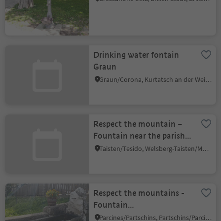
Drinking water fontain
Graun
Graun/Corona, Kurtatsch an der Weinstraße/Cortaccia sulla Strada del Vino, Alto Adige Wine Road
Respect the mountain –
Fountain near the parish
church
Taisten/Tesido, Welsberg-Taisten/Monguelfo-Tesido
Respect the mountains -
Fountain
"Kaltenbachertrog" -
Parcines/Partschins, Partschins/Parcines, Meran/Merano and environs