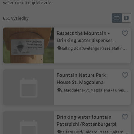
vašem okolí najdete zde.
651
Výsledky
Respect the Mountain -
Drinking water dispenser,
Hafling
Hafling Dorf/Avelengo Paese, Hafling/Avelengo, Meran/Merano and environs
Fountain Nature Park
House St. Magdalena
S. Maddalena/St. Magdalena - Funes/Villnöss, Villnöss/Funes, Dolomites Region Lüsen Villnöss
Drinking water fountain
Paterpichl/Rottenburgerplatz
Kaltern Dorf/Caldaro Paese, Kaltern an der Weinstraße/Caldaro sulla Strada del Vino, Alto Adige Wine Road