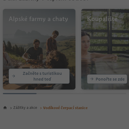
11
12
13
Alpské farmy a chaty
Koupaliště
14
15
16
17
18
19
20
21
22
Začněte s turistikou
hned teď
Ponořte se zde
Zážitky a akce
Vodíkové čerpací stanice