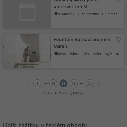
unterwirt inn St.
Martin/S. Martino
St. Martin i.P./San Martino i.P., St.Martin in Passeier/San Martino in Passiria, Meran/Merano and environs
Fountain Rathausbrunnen
Meran
Merano/Meran, Meran/Merano, Meran/Merano and environs
1
2
...
...
1
16
17
18
22
3
4
481 - 510 z 651 výsledky
5
6
7
8
9
Další zážitky v teplém období
10