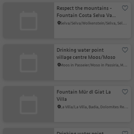
Respect the mountains -
Fountain Costa Selva Val
Gardena
Selva/Sëlva/Wolkenstein/Sëlva, Sëlva/Selva di Val Gardena, Dolomites Region Val Gardena
Drinking water point
village centre Moos/Moso
Moos in Passeier/Moso in Passiria, Meran/Merano and environs
Fountain Mür dl Giat La
Villa
La Villa/La Villa, Badia, Dolomites Region Alta Badia
Drinking water point