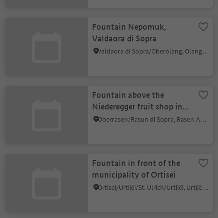
Fountain Nepomuk,
Valdaora di Sopra
Valdaora di Sopra/Oberolang, Olang/Valdaora, Dolomites Region Kronplatz/Plan de Corones
Fountain above the
Niederegger fruit shop in
Oberrasen
Oberrasen/Rasun di Sopra, Rasen-Antholz/Rasun Anterselva, Dolomites Region Kronplatz/Plan de Corones
Fountain in front of the
municipality of Ortisei
Ortisei/Urtijëi/St. Ulrich/Urtijëi, Urtijëi/Ortisei, Dolomites Region Val Gardena