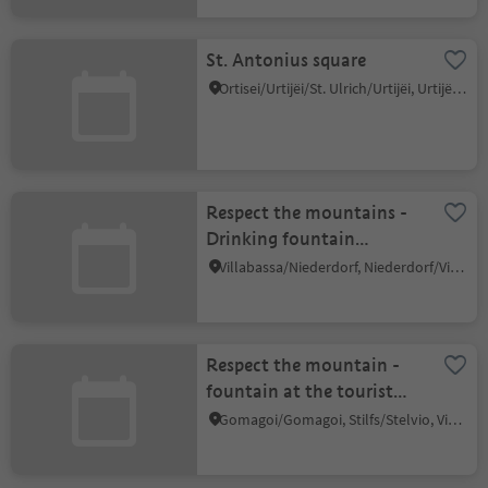
St. Antonius square
Ortisei/Urtijëi/St. Ulrich/Urtijëi, Urtijëi/Ortisei, Dolomites Region Val Gardena
Respect the mountains -
Drinking fountain
Kurpark
Villabassa/Niederdorf, Niederdorf/Villabassa, Dolomites Region 3 Zinnen
Respect the mountain -
fountain at the tourist
office in Gomagoi
Gomagoi/Gomagoi, Stilfs/Stelvio, Vinschgau/Val Venosta