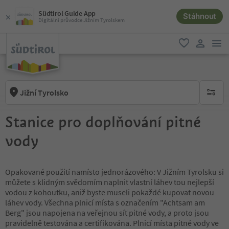
Südtirol Guide App
Stáhnout
Digitální průvodce Jižním Tyrolskem
odk
oblíbené
uživatel
Jižní Tyrolsko
brak ak
Stanice pro doplňování pitné
vody
Opakované použití namísto jednorázového: V Jižním Tyrolsku si
můžete s klidným svědomím naplnit vlastní láhev tou nejlepší
vodou z kohoutku, aniž byste museli pokaždé kupovat novou
láhev vody. Všechna plnicí místa s označením "Achtsam am
Berg" jsou napojena na veřejnou síť pitné vody, a proto jsou
pravidelně testována a certifikována. Plnicí místa pitné vody ve