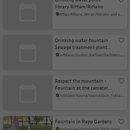
library Riffian/Rifiano
Riffian/Rifiano, Meran/Merano and environs
Drinking water fountain
Sewage treatment plant
Lowet Eisack Valley
Gufidaun/Gudon, Barbian/Barbiano, Brixen/Bressanone and environs
Respect the mountain -
Fountain at the cemetery.
Dobbiaco
Dobbiaco Nuova/Neutoblach, Toblach/Dobbiaco, Dolomites Region 3 Zinnen
Fountain in Rapp Gardens
Bressanone città/Brixen Stadt, Brixen/Bressanone, Brixen/Bressanone and environs