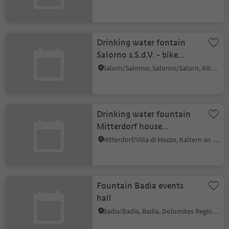
Drinking water fontain
Salorno s.S.d.V. - bike
station
Salurn/Salorno, Salorno/Salurn, Alto Adige Wine Road
Drinking water fountain
Mitterdorf house
Hansjoggl
Mitterdorf/Villa di Mezzo, Kaltern an der Weinstraße/Caldaro sulla Strada del Vino, Alto Adige Wine Road
Fountain Badia events
hall
Badia/Badia, Badia, Dolomites Region Alta Badia