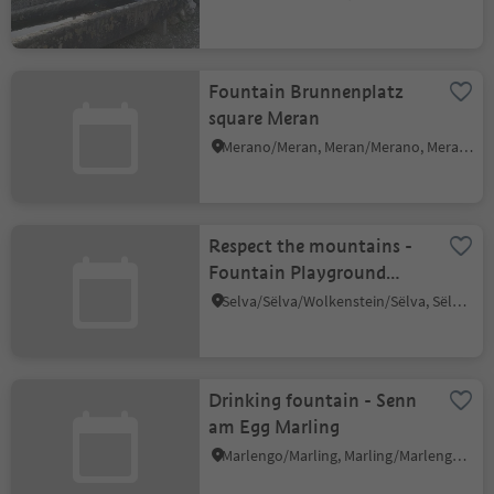
drinking water refill point
Fountain Brunnenplatz
square Meran
Merano/Meran, Meran/Merano, Meran/Merano and environs
Respect the mountains -
Fountain Playground
Maciaconi Mastlé Selva
Selva/Sëlva/Wolkenstein/Sëlva, Sëlva/Selva di Val Gardena, Dolomites Region Val Gardena
Val Gardena
Drinking fountain - Senn
am Egg Marling
Marlengo/Marling, Marling/Marlengo, Meran/Merano and environs