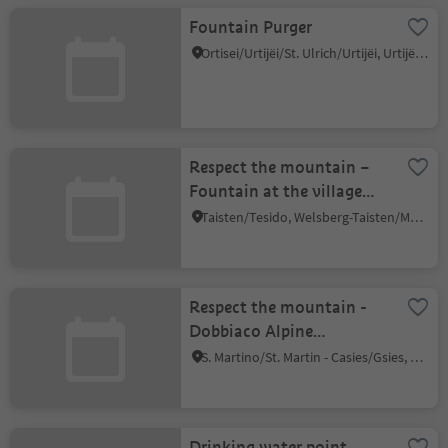
Fountain Purger
Ortisei/Urtijëi/St. Ulrich/Urtijëi, Urtijëi/Ortisei, Dolomites Region Val Gardena
Respect the mountain –
Fountain at the village
square
Taisten/Tesido, Welsberg-Taisten/Monguelfo-Tesido
Respect the mountain -
Dobbiaco Alpine
Ridgeway Obere Stacher
S. Martino/St. Martin - Casies/Gsies, Gsies/Valle di Casies
Alm, Dobbiaco
Drinking water point