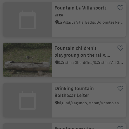
Fountain La Villa sports
area
La Villa/La Villa, Badia, Dolomites Region Alta Badia
Fountain children's
playgroung on the railway
S. Cristina
S.Cristina Gherdëina/S.Cristina Val Gardena/S.Cristina Gherdëina/St.Christina in Gröden, S.Crestina Gherdëina/Santa Cristina Val Gardana, Dolomites Region Val Gardena
Drinking fountain
Balthasar Leiter
Algund/Lagundo, Meran/Merano and environs
Fountain near the