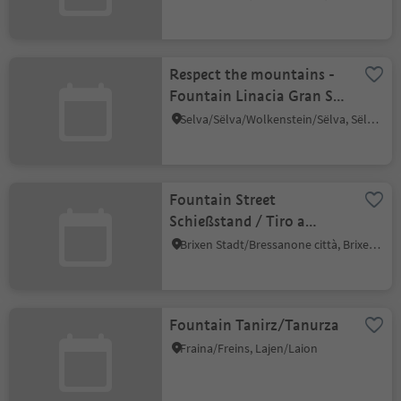
Respect the mountains -
Fountain Linacia Gran Sas
Selva Val Gardena
Selva/Sëlva/Wolkenstein/Sëlva, Sëlva/Selva di Val Gardena, Dolomites Region Val Gardena
Fountain Street
Schießstand / Tiro a
Segno
Brixen Stadt/Bressanone città, Brixen/Bressanone, Brixen/Bressanone and environs
Fountain Tanirz/Tanurza
Fraina/Freins, Lajen/Laion