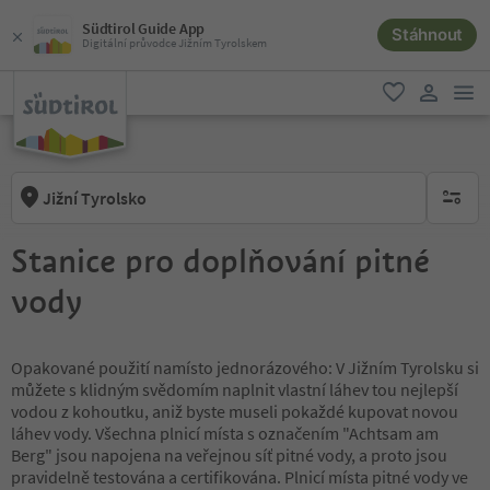
Südtirol Guide App
Stáhnout
Digitální průvodce Jižním Tyrolskem
odk
oblíbené
uživatel
Jižní Tyrolsko
brak ak
Stanice pro doplňování pitné
vody
Opakované použití namísto jednorázového: V Jižním Tyrolsku si
můžete s klidným svědomím naplnit vlastní láhev tou nejlepší
vodou z kohoutku, aniž byste museli pokaždé kupovat novou
láhev vody. Všechna plnicí místa s označením "Achtsam am
Berg" jsou napojena na veřejnou síť pitné vody, a proto jsou
pravidelně testována a certifikována. Plnicí místa pitné vody ve