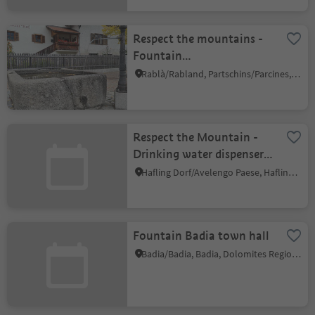
Respect the mountains -
Fountain
"Geroldplatz/Piazza
Rablà/Rabland, Partschins/Parcines, Meran/Merano and environs
Gerold" - drinking water
refill point
Respect the Mountain -
Drinking water dispenser,
Hafling village
Hafling Dorf/Avelengo Paese, Hafling/Avelengo, Meran/Merano and environs
Fountain Badia town hall
Badia/Badia, Badia, Dolomites Region Alta Badia