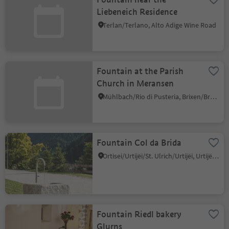
Liebeneich Residence
Terlan/Terlano, Alto Adige Wine Road
Fountain at the Parish
Church in Meransen
Mühlbach/Rio di Pusteria, Brixen/Bressanone and environs
Fountain Col da Brida
Ortisei/Urtijëi/St. Ulrich/Urtijëi, Urtijëi/Ortisei, Dolomites Region Val Gardena
Fountain Riedl bakery
Glurns