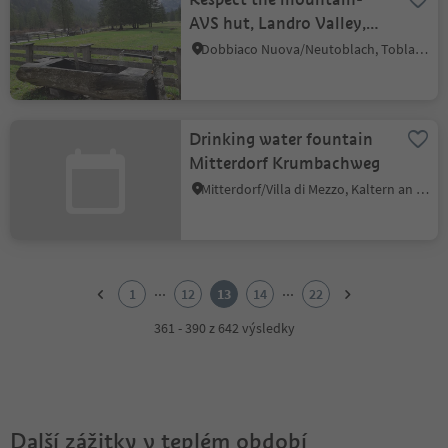
AVS hut, Landro Valley,
Dobbiaco
Dobbiaco Nuova/Neutoblach, Toblach/Dobbiaco, Dolomites Region 3 Zinnen
Drinking water fountain
Mitterdorf Krumbachweg
Mitterdorf/Villa di Mezzo, Kaltern an der Weinstraße/Caldaro sulla Strada del Vino, Alto Adige Wine Road
1
2
...
...
1
12
13
14
22
3
4
361 - 390 z 642 výsledky
5
6
7
8
9
Další zážitky v teplém období
10