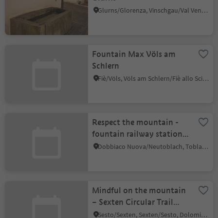
Glurns/Glorenza, Vinschgau/Val Venosta
Fountain Max Völs am
Schlern
Fiè/Völs, Völs am Schlern/Fiè allo Sciliar, Dolomites Region Seiser Alm
Respect the mountain -
fountain railway station
in Dobbiaco, New
Dobbiaco Nuova/Neutoblach, Toblach/Dobbiaco, Dolomites Region 3 Zinnen
Dobbiaco
Mindful on the mountain
– Sexten Circular Trail
Fountain, Sexten
Sesto/Sexten, Sexten/Sesto, Dolomites Region 3 Zinnen