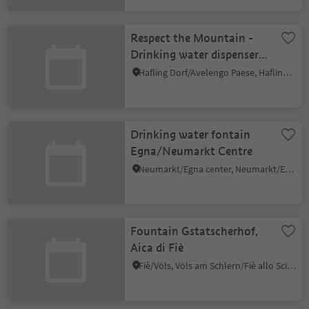
Respect the Mountain -
Drinking water dispenser,
Outdoor Kids Camp
Hafling Dorf/Avelengo Paese, Hafling/Avelengo, Meran/Merano and environs
Meran 2000
Drinking water fontain
Egna/Neumarkt Centre
Neumarkt/Egna center, Neumarkt/Egna, Alto Adige Wine Road
Fountain Gstatscherhof,
Aica di Fiè
Fiè/Völs, Völs am Schlern/Fiè allo Sciliar, Dolomites Region Seiser Alm