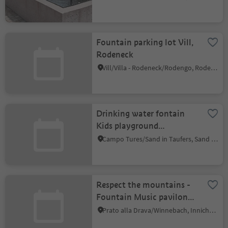
Fountain parking lot Vill,
Rodeneck
Vill/Villa - Rodeneck/Rodengo, Rodeneck/Rodengo, Brixen/Bressanone and environs
Drinking water fontain
Kids playground
Wiesenhofstraße/Via
Campo Tures/Sand in Taufers, Sand in Taufers/Campo Tures, Ahrntal/Valle Aurina
Wiesenhof
Respect the mountains -
Fountain Music pavilon
San Candido
Prato alla Drava/Winnebach, Innichen/San Candido, Dolomites Region 3 Zinnen