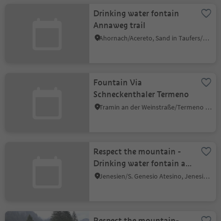
Drinking water fontain
Annaweg trail
Ahornach/Acereto, Sand in Taufers/Campo Tures, Ahrntal/Valle Aurina
Fountain Via
Schneckenthaler Termeno
Tramin an der Weinstraße/Termeno sulla Strada del Vino, Alto Adige Wine Road
Respect the mountain -
Drinking water fontain at
Jenesien
Jenesien/S. Genesio Atesino, Jenesien/San Genesio Atesino, Bolzano/Bozen and environs
Respect the mountain-