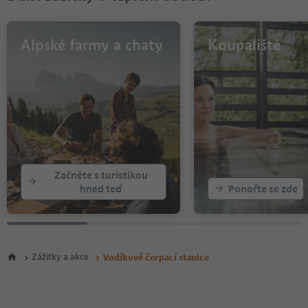
11
12
13
Alpské farmy a chaty
Koupaliště
14
15
16
17
18
19
20
21
22
Začněte s turistikou
hned teď
Ponořte se zde
Zážitky a akce
Vodíkové čerpací stanice