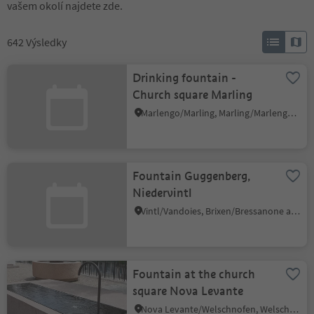
vašem okolí najdete zde.
642
Výsledky
Drinking fountain -
Church square Marling
Marlengo/Marling, Marling/Marlengo, Meran/Merano and environs
Fountain Guggenberg,
Niedervintl
Vintl/Vandoies, Brixen/Bressanone and environs
Fountain at the church
square Nova Levante
Nova Levante/Welschnofen, Welschnofen/Nova Levante, Dolomites Region Eggental