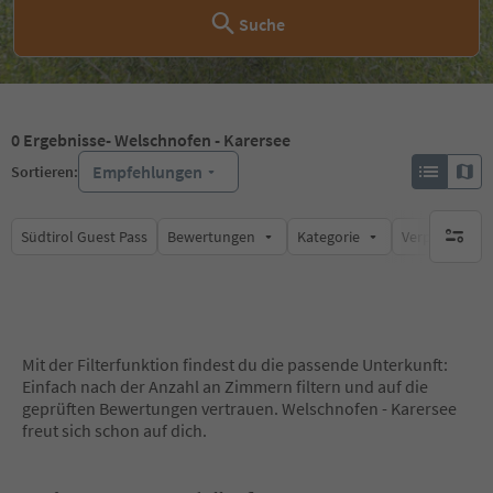
Suche
0
Ergebnisse
- Welschnofen - Karersee
Empfehlungen
Sortieren:
Südtirol Guest Pass
Bewertungen
Kategorie
Verpflegungsa
keine ak
Mit der Filterfunktion findest du die passende Unterkunft:
Einfach nach der Anzahl an Zimmern filtern und auf die
geprüften Bewertungen vertrauen. Welschnofen - Karersee
freut sich schon auf dich.