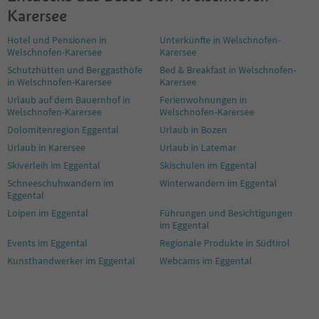
Karersee
Hotel und Pensionen in
Unterkünfte in Welschnofen-
Welschnofen-Karersee
Karersee
Schutzhütten und Berggasthöfe
Bed & Breakfast in Welschnofen-
in Welschnofen-Karersee
Karersee
Urlaub auf dem Bauernhof in
Ferienwohnungen in
Welschnofen-Karersee
Welschnofen-Karersee
Dolomitenregion Eggental
Urlaub in Bozen
Urlaub in Karersee
Urlaub in Latemar
Skiverleih im Eggental
Skischulen im Eggental
Schneeschuhwandern im
Winterwandern im Eggental
Eggental
Loipen im Eggental
Führungen und Besichtigungen
im Eggental
Events im Eggental
Regionale Produkte in Südtirol
Kunsthandwerker im Eggental
Webcams im Eggental