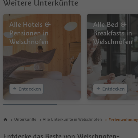
Weitere Unterkünfte
Alle Hotels &
Alle Bed &
Pensionen in
Breakfasts in
Welschnofen
Welschnofen
Entdecken
Entdecken
Unterkünfte
Alle Unterkünfte in Welschnofen
Ferienwohnunge
Entdecke das Beste von Welschnofen-