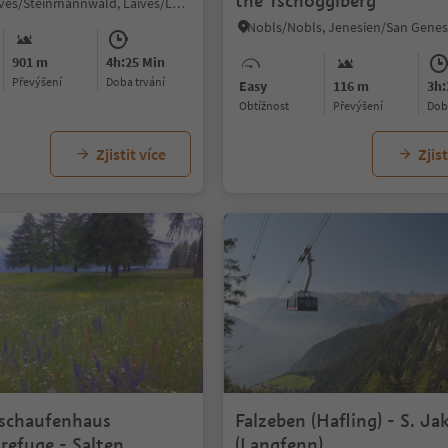
the Tschögglberg
Pineta di Laives/Steinmannwald, Laives/Leifers, Bolzano/Bozen and environs
901 m
4h:25 Min
Převýšení
doba trvání
Easy
116 m
3h:
Obtížnost
Převýšení
do
Zjistit více
Zjist
Tschaufenhaus
Falzeben (Hafling) - S. Ja
refuge - Salten
(Langfenn)