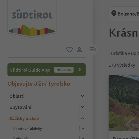
Bolzano/B
Krásn
odkaz na menu
Turistika v Bol
oblíbené
uživatelský odkaz
173
Výsledky
Südtirol Guide App
NOVINKA
Objevujte Jižní Tyrolsko
Oblasti
Ubytování
Zážitky a akce
Sportovní aktivity
V přírodě