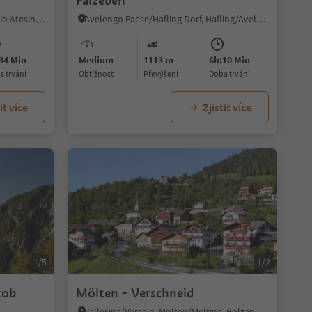
Falzeben
Nobls/Nobls, Jenesien/San Genesio Atesino, Bolzano/Bozen and environs
Avelengo Paese/Hafling Dorf, Hafling/Avelengo, Bolzano/Bozen and environs
34 Min
Medium
1113 m
6h:10 Min
ba trvání
Obtížnost
Převýšení
doba trvání
it více
Zjistit více
1/5
1/2
kob
Mölten - Verschneid
Vallesina/Versein, Mölten/Meltina, Bolzano/Bozen and environs