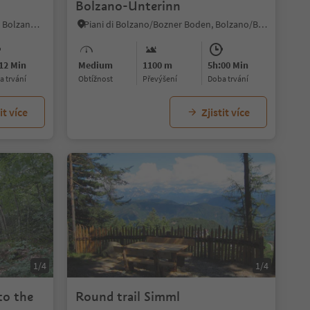
Bolzano-Unterinn
Vallesina/Versein, Mölten/Meltina, Bolzano/Bozen and environs
Piani di Bolzano/Bozner Boden, Bolzano/Bozen, Bolzano/Bozen and environs
12 Min
Medium
1100 m
5h:00 Min
ba trvání
Obtížnost
Převýšení
doba trvání
it více
Zjistit více
1/4
1/4
to the
Round trail Simml