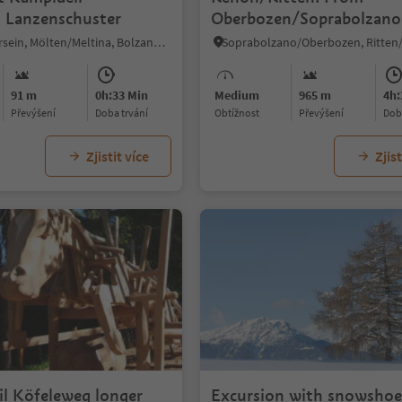
t Lanzenschuster
Oberbozen/Soprabolzano
Rittner Horn/Corno del 
Vallesina/Versein, Mölten/Meltina, Bolzano/Bozen and environs
91 m
0h:33 Min
Medium
965 m
4h:
Převýšení
doba trvání
Obtížnost
Převýšení
do
Zjistit více
Zjist
1/8
il Köfeleweg longer
Excursion with snowshoe