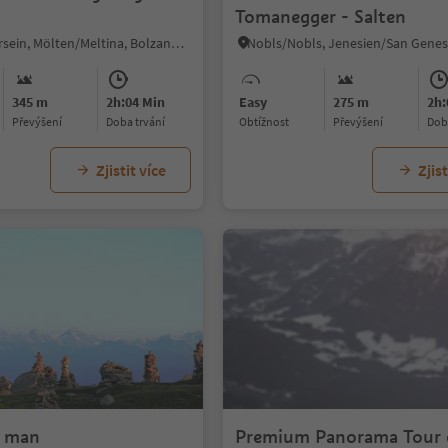
Tomanegger - Salten
Vallesina/Versein, Mölten/Meltina, Bolzano/Bozen and environs
345 m
2h:04 Min
Easy
275 m
2h:
Převýšení
doba trvání
Obtížnost
Převýšení
do
Zjistit více
Zjist
e man
Premium Panorama Tour 