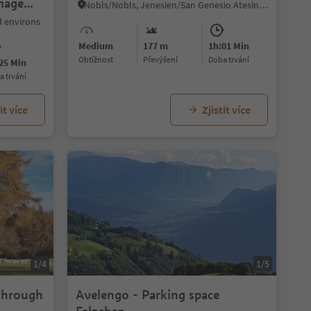
mage
Nobls/Nobls, Jenesien/San Genesio Atesino, Bolzano/Bozen and environs
d environs
Medium
177 m
1h:01 Min
Obtížnost
Převýšení
doba trvání
25 Min
ba trvání
it více
Zjistit více
1/4
1/5
 through
Avelengo - Parking space