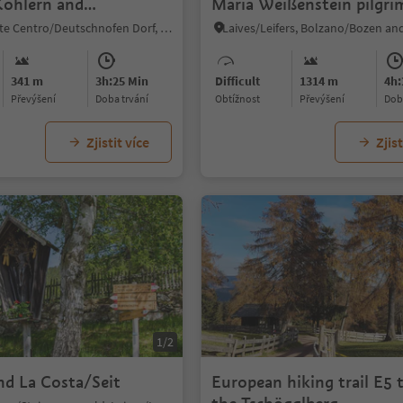
ohlern and
Maria Weißenstein pilgri
Bozen
site
Nova Ponente Centro/Deutschnofen Dorf, Bolzano/Bozen, Bolzano/Bozen and environs
Laives/Leifers, Bolzano/Bozen an
341 m
3h:25 Min
Difficult
1314 m
4h:
Převýšení
doba trvání
Obtížnost
Převýšení
do
Zjistit více
Zjist
1/2
nd La Costa/Seit
European hiking trail E5