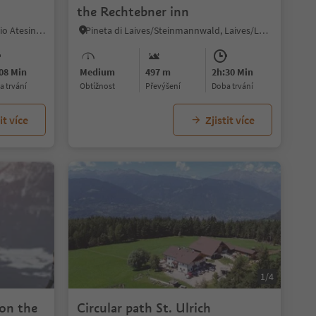
the Rechtebner inn
Nobls/Nobls, Jenesien/San Genesio Atesino, Bolzano/Bozen and environs
Pineta di Laives/Steinmannwald, Laives/Leifers, Bolzano/Bozen and environs
08 Min
Medium
497 m
2h:30 Min
ba trvání
Obtížnost
Převýšení
doba trvání
it více
Zjistit více
1/7
1/4
on the
Circular path St. Ulrich