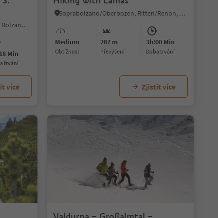
 S.
Hiking with Lamas
Soprabolzano/Oberbozen, Ritten/Renon, Bolzano/Bozen and environs
Vallesina/Versein, Mölten/Meltina, Bolzano/Bozen and environs
Medium
287 m
3h:00 Min
Obtížnost
Převýšení
doba trvání
18 Min
ba trvání
it více
Zjistit více
Valdurna – Großalmtal –