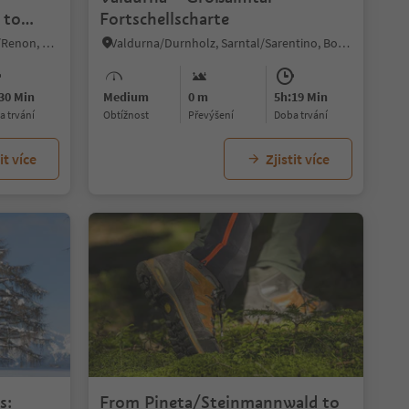
 to
Fortschellscharte
Renon
Soprabolzano/Oberbozen, Ritten/Renon, Bolzano/Bozen and environs
Valdurna/Durnholz, Sarntal/Sarentino, Bolzano/Bozen and environs
30 Min
Medium
0 m
5h:19 Min
ba trvání
Obtížnost
Převýšení
doba trvání
it více
Zjistit více
s:
From Pineta/Steinmannwald to