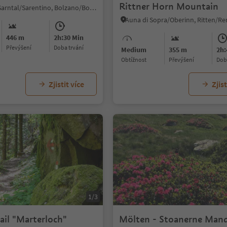
Rittner Horn Mountain
Prati/Auen, Sarntal/Sarentino, Bolzano/Bozen and environs
446 m
2h:30 Min
Převýšení
doba trvání
Medium
355 m
2h:
Obtížnost
Převýšení
do
Zjistit více
Zjist
1/3
ail "Marterloch"
Mölten - Stoanerne Mand