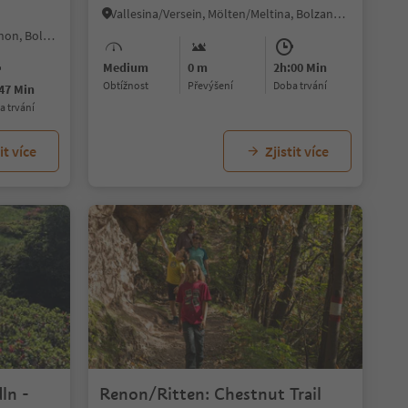
Vallesina/Versein, Mölten/Meltina, Bolzano/Bozen and environs
Auna di Sopra/Oberinn, Ritten/Renon, Bolzano/Bozen and environs
Medium
0 m
2h:00 Min
Obtížnost
Převýšení
doba trvání
47 Min
ba trvání
it více
Zjistit více
1/8
ln -
Renon/Ritten: Chestnut Trail