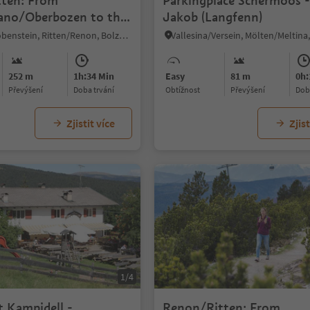
ten: From
Parkingplace Schermoos -
ano/Oberbozen to the
Jakob (Langfenn)
amids
Collalbo/Klobenstein, Ritten/Renon, Bolzano/Bozen and environs
252 m
1h:34 Min
Easy
81 m
0h:
Převýšení
doba trvání
Obtížnost
Převýšení
do
Zjistit více
Zjist
1/4
t Kampidell -
Renon/Ritten: From