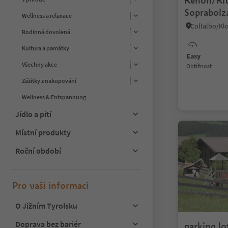
Renon/Rit
Soprabolz
Wellness a relaxace
Earth Pyr
Rodinná dovolená
Kultura a památky
Easy
Všechny akce
Obtížnost
Zážitky z nakupování
Wellness & Entspannung
Jídlo a pití
Místní produkty
Roční období
Pro vaši informaci
O Jižním Tyrolsku
Doprava bez bariér
parking lo