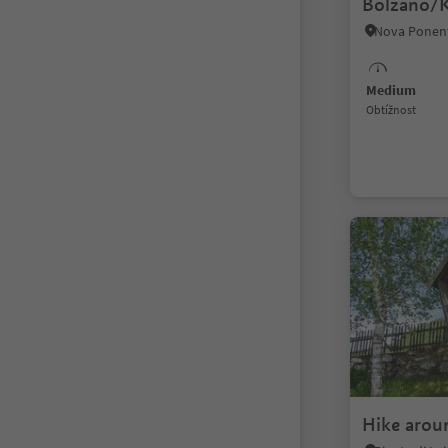
Bolzano/K
Bolzano/
Medium
Obtížnost
Hike arou