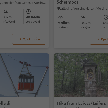
Schermoos
Nobls/Nobls, Jenesien/San Genesio Atesino, Bolzano/Bozen and environs
396 m
2h:34 Min
Převýšení
doba trvání
Medium
1055 m
6h:
Obtížnost
Převýšení
do
Zjistit více
Zjist
lle di
Hike from Laives/Leifers 