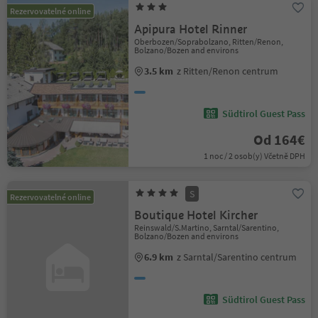
Rezervovatelné online
Apipura Hotel Rinner
Oberbozen/Soprabolzano, Ritten/Renon,
Bolzano/Bozen and environs
3.5 km
z Ritten/Renon centrum
Südtirol Guest Pass
Od 164€
1 noc / 2 osob(y) Včetně DPH
S
Rezervovatelné online
Boutique Hotel Kircher
Reinswald/S.Martino, Sarntal/Sarentino,
Bolzano/Bozen and environs
6.9 km
z Sarntal/Sarentino centrum
Südtirol Guest Pass