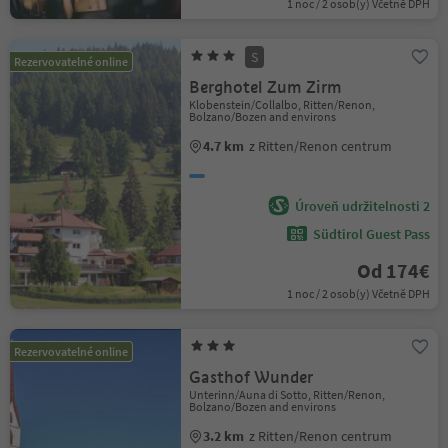
1 noc / 2 osob(y) Včetně DPH
S
Rezervovatelné online
Berghotel Zum Zirm
Klobenstein/Collalbo, Ritten/Renon,
Bolzano/Bozen and environs
4.7 km
z Ritten/Renon centrum
Úroveň udržitelnosti 2
Südtirol Guest Pass
Od 174€
1 noc / 2 osob(y) Včetně DPH
Rezervovatelné online
Gasthof Wunder
Unterinn/Auna di Sotto, Ritten/Renon,
Bolzano/Bozen and environs
3.2 km
z Ritten/Renon centrum