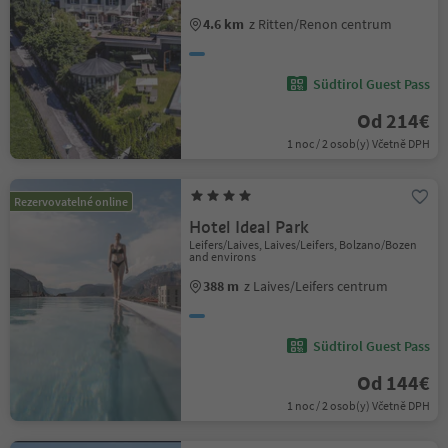
4.6 km
z Ritten/Renon centrum
Südtirol Guest Pass
Od 214€
1 noc / 2 osob(y) Včetně DPH
Rezervovatelné online
Hotel Ideal Park
Leifers/Laives, Laives/Leifers, Bolzano/Bozen
and environs
388 m
z Laives/Leifers centrum
Südtirol Guest Pass
Od 144€
1 noc / 2 osob(y) Včetně DPH