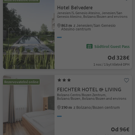
Hotel Belvedere
Jenesien/S. Genesio Atesino, Jenesien/San
Genesio Atesino, Bolzano/Bozen and environs
863 m
z Jenesien/San Genesio
Atesino centrum
Südtirol Guest Pass
Od 328€
1 noc / 1 byt Včetně DPH
Rezervovatelné online
FEICHTER HOTEL & LIVING
Bolzano Centro/Bozen Zentrum,
Bolzano/Bozen, Bolzano/Bozen and environs
190 m
z Bolzano/Bozen centrum
Od 96€