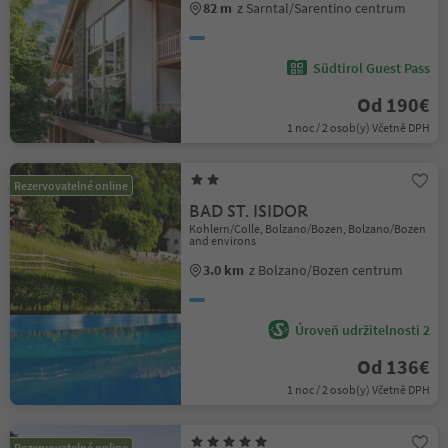
82 m
z Sarntal/Sarentino centrum
Südtirol Guest Pass
Od 190€
1 noc / 2 osob(y) Včetně DPH
Rezervovatelné online
BAD ST. ISIDOR
Kohlern/Colle, Bolzano/Bozen, Bolzano/Bozen
and environs
3.0 km
z Bolzano/Bozen centrum
Úroveň udržitelnosti 2
Od 136€
1 noc / 2 osob(y) Včetně DPH
Rezervovatelné online