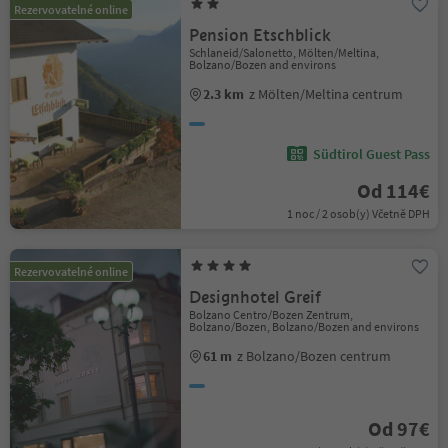
Rezervovatelné online
Pension Etschblick
Schlaneid/Salonetto, Mölten/Meltina,
Bolzano/Bozen and environs
2.3 km
z Mölten/Meltina centrum
Südtirol Guest Pass
Od 114€
1 noc / 2 osob(y) Včetně DPH
Rezervovatelné online
Designhotel Greif
Bolzano Centro/Bozen Zentrum,
Bolzano/Bozen, Bolzano/Bozen and environs
61 m
z Bolzano/Bozen centrum
Od 97€