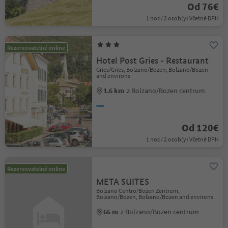
Od 76€
1 noc / 2 osob(y) Včetně DPH
Rezervovatelné online
Hotel Post Gries - Restaurant
Gries/Gries, Bolzano/Bozen, Bolzano/Bozen
and environs
1.6 km
z Bolzano/Bozen centrum
Od 120€
1 noc / 2 osob(y) Včetně DPH
Rezervovatelné online
META SUITES
Bolzano Centro/Bozen Zentrum,
Bolzano/Bozen, Bolzano/Bozen and environs
66 m
z Bolzano/Bozen centrum