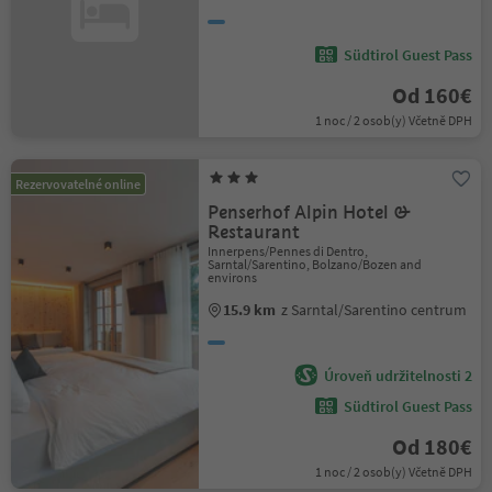
Südtirol Guest Pass
Od 160€
1 noc / 2 osob(y) Včetně DPH
Rezervovatelné online
Penserhof Alpin Hotel &
Restaurant
Innerpens/Pennes di Dentro,
Sarntal/Sarentino, Bolzano/Bozen and
environs
15.9 km
z Sarntal/Sarentino centrum
Úroveň udržitelnosti 2
Südtirol Guest Pass
Od 180€
1 noc / 2 osob(y) Včetně DPH