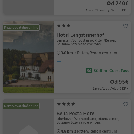
Od 240€
1 noc / 2 osob(y) Včetně DPH
Rezervovatelné online
Hotel Lengsteinerhof
Lengstein/Longostagno, Ritten/Renon,
Bolzano/Bozen and environs
3.0 km
z Ritten/Renon centrum
Südtirol Guest Pass
Od 95€
1 noc / 1 byt Včetně DPH
Rezervovatelné online
Bella Posta Hotel
Oberbozen/Soprabolzano, Ritten/Renon,
Bolzano/Bozen and environs
4.8 km
z Ritten/Renon centrum