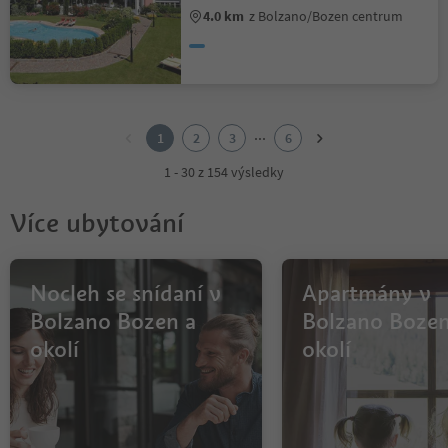
4.0 km
z Bolzano/Bozen centrum
1
2
...
1
2
3
6
3
4
1 - 30 z 154 výsledky
5
6
Více ubytování
Nocleh se snídaní v
Apartmány v
Bolzano Bozen a
Bolzano Bozen
okolí
okolí