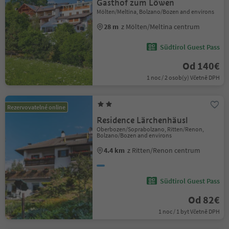
Gasthof zum Löwen
Mölten/Meltina, Bolzano/Bozen and environs
28 m
z Mölten/Meltina centrum
Südtirol Guest Pass
Od 140€
1 noc / 2 osob(y) Včetně DPH
Rezervovatelné online
Residence Lärchenhäusl
Oberbozen/Soprabolzano, Ritten/Renon,
Bolzano/Bozen and environs
4.4 km
z Ritten/Renon centrum
Südtirol Guest Pass
Od 82€
1 noc / 1 byt Včetně DPH