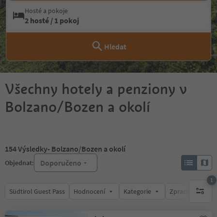
Hosté a pokoje
2 hosté / 1 pokoj
Hledat
Všechny hotely a penziony v
Bolzano/Bozen a okolí
154
Výsledky
- Bolzano/Bozen a okolí
Doporučeno
Objednat:
1
Südtirol Guest Pass
Hodnocení
Kategorie
Zpracovává
1 aktywn