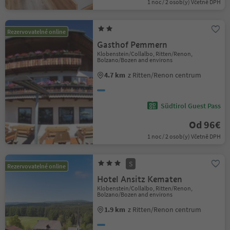
1 noc / 2 osob(y) Včetně DPH
Rezervovatelné online
Gasthof Pemmern
Klobenstein/Collalbo, Ritten/Renon,
Bolzano/Bozen and environs
4.7 km
z Ritten/Renon centrum
Südtirol Guest Pass
Od 96€
1 noc / 2 osob(y) Včetně DPH
S
Rezervovatelné online
Hotel Ansitz Kematen
Klobenstein/Collalbo, Ritten/Renon,
Bolzano/Bozen and environs
1.9 km
z Ritten/Renon centrum