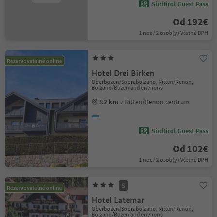
Südtirol Guest Pass
Od 192€
1 noc / 2 osob(y) Včetně DPH
Rezervovatelné online
Hotel Drei Birken
Oberbozen/Soprabolzano, Ritten/Renon,
Bolzano/Bozen and environs
3.2 km
z Ritten/Renon centrum
Südtirol Guest Pass
Od 102€
1 noc / 2 osob(y) Včetně DPH
S
Rezervovatelné online
Hotel Latemar
Oberbozen/Soprabolzano, Ritten/Renon,
Bolzano/Bozen and environs