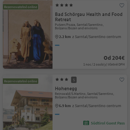
Rezervovatelné online
Bad Schörgau Health and Food
Retreat
Putzen/Pozza, Sarntal/Sarentino,
Bolzano/Bozen and environs
2.2 km
z Sarntal/Sarentino centrum
Od 204€
1 noc / 2 osob(y) Včetně DPH
S
Rezervovatelné online
Hohenegg
Reinswald/S.Martino, Sarntal/Sarentino,
Bolzano/Bozen and environs
6.9 km
z Sarntal/Sarentino centrum
Südtirol Guest Pass