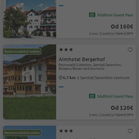
Südtirol Guest Pass
Od 160€
1 noc / 2 osob(y) Včetně DPH
Rezervovatelné online
Almhotel Bergerhof
Reinswald/S.Martino, Sarntal/Sarentino,
Bolzano/Bozen and environs
6.7 km
z Sarntal/Sarentino centrum
Südtirol Guest Pass
Od 120€
1 noc / 2 osob(y) Včetně DPH
Rezervovatelné online