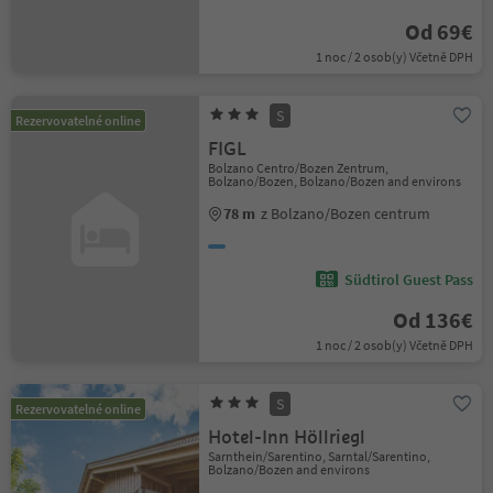
Od 69€
1 noc / 2 osob(y) Včetně DPH
S
Rezervovatelné online
FIGL
Bolzano Centro/Bozen Zentrum,
Bolzano/Bozen, Bolzano/Bozen and environs
78 m
z Bolzano/Bozen centrum
Südtirol Guest Pass
Od 136€
1 noc / 2 osob(y) Včetně DPH
S
Rezervovatelné online
Hotel-Inn Höllriegl
Sarnthein/Sarentino, Sarntal/Sarentino,
Bolzano/Bozen and environs