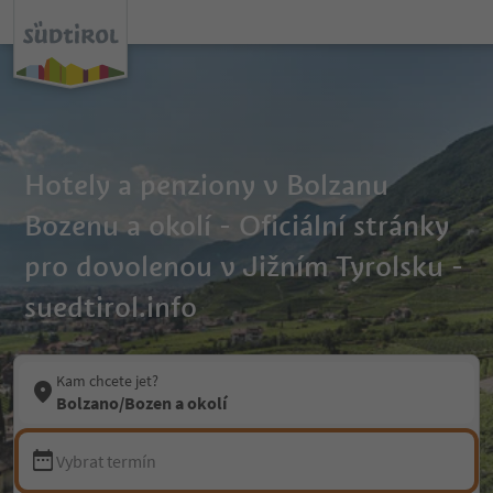
Hotely a penziony v Bolzanu
Bozenu a okolí - Oficiální stránky
pro dovolenou v Jižním Tyrolsku -
suedtirol.info
Kam chcete jet?
Bolzano/Bozen a okolí
Vybrat termín