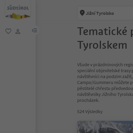
Jižní Tyrolsko
Tematické 
odkaz na menu
oblíbené
uživatelský odkaz
Tyrolskem
Všude v prázdninových regi
speciální objevitelské tras
návštěvníci na podzim zažít,
Campo/Gummeru můžete proz
pěstitelé chřestu předvedou,
návštěvníky Jižního Tyrolsk
procházek.
524
Výsledky