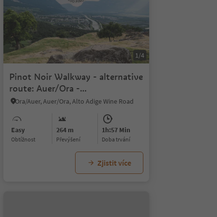
1/4
Pinot Noir Walkway - alternative
route: Auer/Ora -
Montan/Montagna - Auer/Ora
Ora/Auer, Auer/Ora, Alto Adige Wine Road
Easy
264 m
1h:57 Min
Obtížnost
Převýšení
doba trvání
Zjistit více