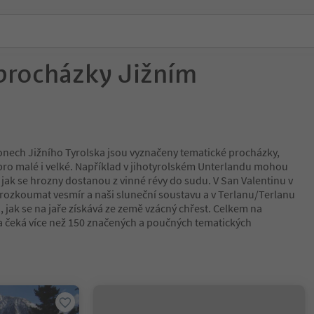
procházky Jižním
onech Jižního Tyrolska jsou vyznačeny tematické procházky,
y pro malé i velké. Například v jihotyrolském Unterlandu mohou
 jak se hrozny dostanou z vinné révy do sudu. V San Valentinu v
koumat vesmír a naši sluneční soustavu a v Terlanu/Terlanu
 jak se na jaře získává ze země vzácný chřest. Celkem na
a čeká více než 150 značených a poučných tematických