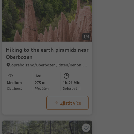
1/4
Hiking to the earth piramids near
Oberbozen
Soprabolzano/Oberbozen, Ritten/Renon, Bolzano/Bozen and environs
Medium
275 m
1h:21 Min
Obtížnost
Převýšení
doba trvání
Zjistit více