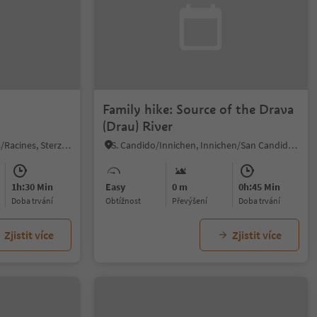
Family hike: Source of the Drava
(Drau) River
Stanghe/Stange, Ratschings/Racines, Sterzing/Vipiteno and environs
S. Candido/Innichen, Innichen/San Candido, Dolomites Region 3 Zinnen
1h:30 Min
Easy
0 m
0h:45 Min
doba trvání
Obtížnost
Převýšení
doba trvání
Zjistit více
Zjistit více