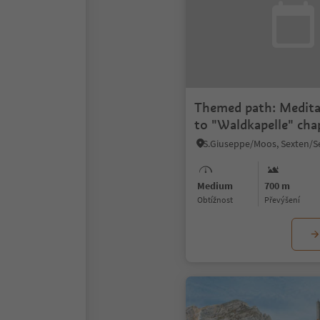
Themed path: Medita
to "Waldkapelle" cha
Medium
700 m
Obtížnost
Převýšení