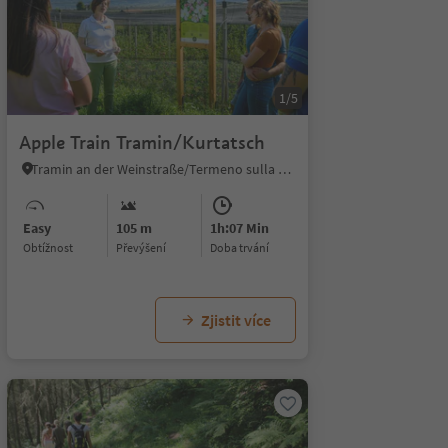
1/5
Apple Train Tramin/Kurtatsch
Tramin an der Weinstraße/Termeno sulla Strada del Vino, Alto Adige Wine Road
Easy
105 m
1h:07 Min
Obtížnost
Převýšení
doba trvání
Zjistit více