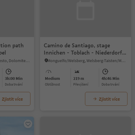
tion path
Camino de Santiago, stage
pel
Innichen - Toblach - Niederdorf -
Welsberg
S.Giuseppe/Moos, Sexten/Sesto, Dolomites Region 3 Zinnen
Monguelfo/Welsberg, Welsberg-Taisten/Monguelfo-Tesido
3h:00 Min
Medium
219 m
4h:46 Min
doba trvání
Obtížnost
Převýšení
doba trvání
Zjistit více
Zjistit více