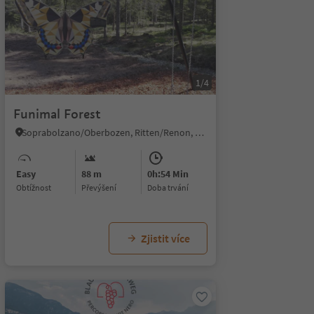
1/4
Funimal Forest
Soprabolzano/Oberbozen, Ritten/Renon, Bolzano/Bozen and environs
Easy
88 m
0h:54 Min
Obtížnost
Převýšení
doba trvání
Zjistit více