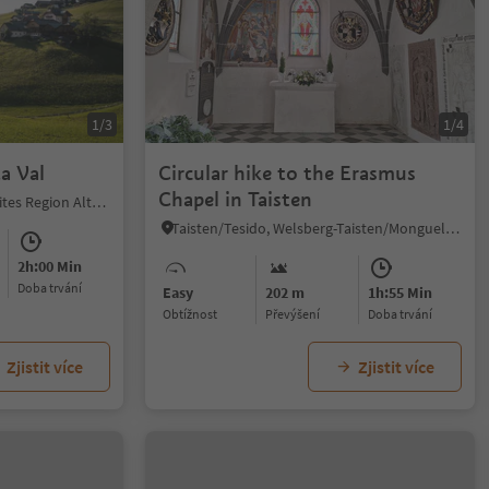
1/3
1/4
a Val
Circular hike to the Erasmus
Chapel in Taisten
La Val/La Val, La Val, Dolomites Region Alta Badia
Taisten/Tesido, Welsberg-Taisten/Monguelfo-Tesido
2h:00 Min
doba trvání
Easy
202 m
1h:55 Min
Obtížnost
Převýšení
doba trvání
Zjistit více
Zjistit více