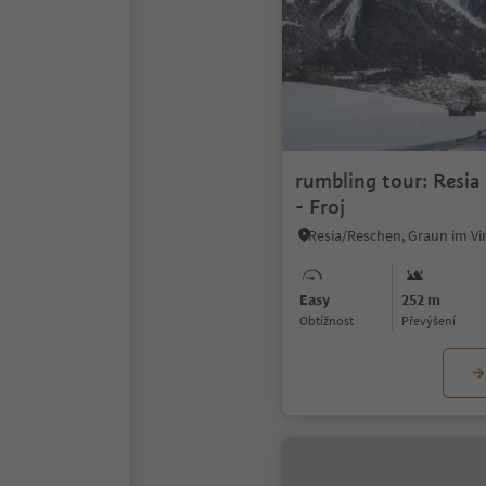
rumbling tour: Resia 
- Froj
Easy
252 m
Obtížnost
Převýšení