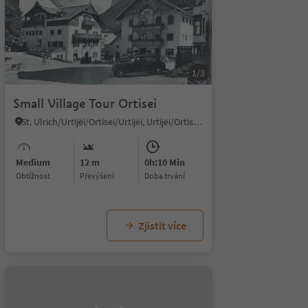
1/3
Small Village Tour Ortisei
St. Ulrich/Urtijëi/Ortisei/Urtijëi, Urtijëi/Ortisei, Dolomites Region Val Gardena
Medium
12 m
0h:10 Min
Obtížnost
Převýšení
doba trvání
Zjistit více