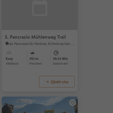
S. Pancrazio Mühlenweg Trail
San Pancrazio/St. Pankraz, St.Pankraz/San Pancrazio, Meran/Merano and environs
Easy
392 m
1h:15 Min
Obtížnost
Převýšení
doba trvání
Zjistit více