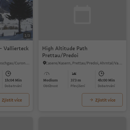
1/3
- Vallierteck
High Altitude Path
Prettau/Predoi
Resia/Reschen, Graun im Vinschgau/Curon Venosta, Vinschgau/Val Venosta
Casere/Kasern, Prettau/Predoi, Ahrntal/Valle Aurina
1h:04 Min
Medium
373 m
4h:00 Min
doba trvání
Obtížnost
Převýšení
doba trvání
Zjistit více
Zjistit více