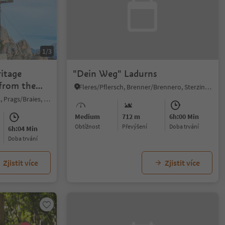
1/3
itage
"Dein Weg" Ladurns
 from the
Fleres/Pflersch, Brenner/Brennero, Sterzing/Vipiteno and environs
eau to the
S. Vito/St. Veit - Braies/Prags, Prags/Braies, Dolomites Region 3 Zinnen
Medium
712 m
6h:00 Min
Obtížnost
Převýšení
doba trvání
6h:04 Min
doba trvání
Zjistit více
Zjistit více