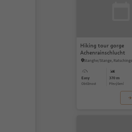
Hiking tour gorge
Achenrainschlucht
Easy
370 m
Obtížnost
Převýšení