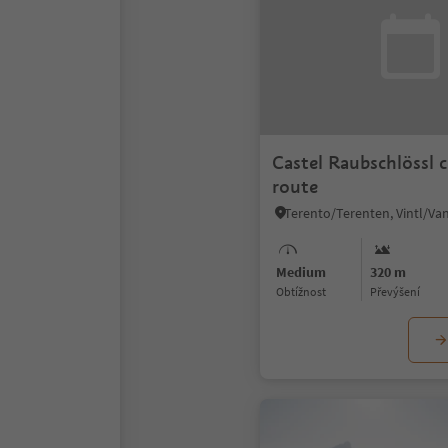
Castel Raubschlössl c
route
Medium
320 m
Obtížnost
Převýšení