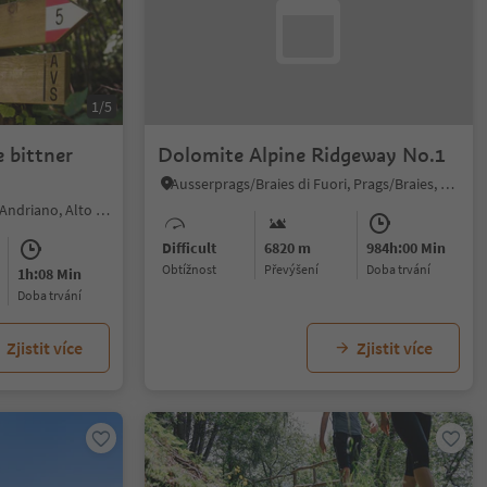
1/5
 bittner
Dolomite Alpine Ridgeway No.1
Ausserprags/Braies di Fuori, Prags/Braies, Dolomites Region 3 Zinnen
Andriano/Andrian, Andrian/Andriano, Alto Adige Wine Road
Difficult
6820 m
984h:00 Min
Obtížnost
Převýšení
doba trvání
1h:08 Min
doba trvání
Zjistit více
Zjistit více