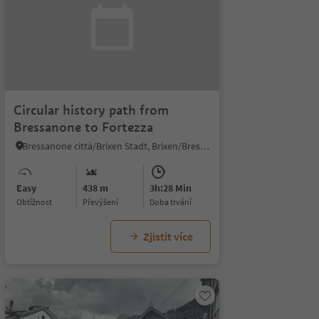
Circular history path from
Bressanone to Fortezza
Bressanone città/Brixen Stadt, Brixen/Bressanone, Brixen/Bressanone and environs
Easy
438 m
3h:28 Min
Obtížnost
Převýšení
doba trvání
Zjistit více