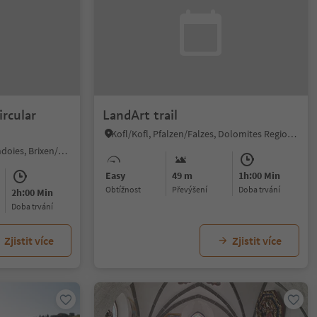
ircular
LandArt trail
Kofl/Kofl, Pfalzen/Falzes, Dolomites Region Kronplatz/Plan de Corones
Terento/Terenten, Vintl/Vandoies, Brixen/Bressanone and environs
Easy
49 m
1h:00 Min
Obtížnost
Převýšení
doba trvání
2h:00 Min
doba trvání
Zjistit více
Zjistit více