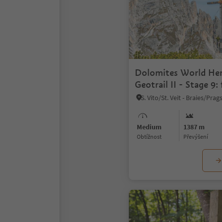
Dolomites World Her
Geotrail II - Stage 9:
Plätzwiese High Plat
Dreizinnenhütte Hut
Medium
1387 m
Obtížnost
Převýšení