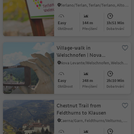
Terlano/Terlan, Terlan/Terlano, Alto Adige Wine Road
Easy
144 m
1h:51 Min
Obtížnost
Převýšení
doba trvání
Village-walk in
Welschnofen | Nova
Levante
Nova Levante/Welschnofen, Welschnofen/Nova Levante, Dolomites Region Eggental
Easy
248 m
2h:10 Min
Obtížnost
Převýšení
doba trvání
Chestnut Trail from
Feldthurns to Klausen
Caerna/Garn, Feldthurns/Velturno, Brixen/Bressanone and environs