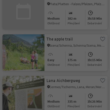
Plata/Platten - Falzes/Pfalzen, Pfalzen/Falzes, Dolomites Region Kronplatz/Plan de Corones
Medium
382 m
3h:58 Min
Obtížnost
Převýšení
doba trvání
The apple trail
Scena/Schenna, Schenna/Scena, Meran/Merano and environs
Easy
175 m
1h:15 Min
Obtížnost
Převýšení
doba trvání
Lana Aichbergweg
Cermes/Tscherms, Lana, Meran/Merano and environs
Medium
335 m
1h:26 Min
Obtížnost
Převýšení
doba trvání