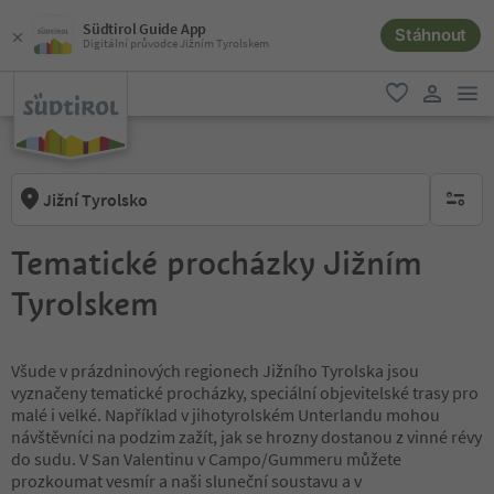
Südtirol Guide App
Stáhnout
Digitální průvodce Jižním Tyrolskem
odk
oblíbené
uživatel
Jižní Tyrolsko
brak ak
Tematické procházky Jižním
Tyrolskem
Všude v prázdninových regionech Jižního Tyrolska jsou
vyznačeny tematické procházky, speciální objevitelské trasy pro
malé i velké. Například v jihotyrolském Unterlandu mohou
návštěvníci na podzim zažít, jak se hrozny dostanou z vinné révy
do sudu. V San Valentinu v Campo/Gummeru můžete
prozkoumat vesmír a naši sluneční soustavu a v