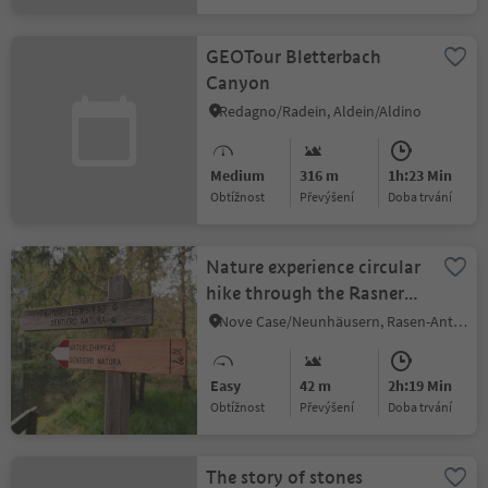
GEOTour Bletterbach
Canyon
Redagno/Radein, Aldein/Aldino
Medium
316 m
1h:23 Min
Obtížnost
Převýšení
doba trvání
Nature experience circular
hike through the Rasner
Möser biotope
Nove Case/Neunhäusern, Rasen-Antholz/Rasun Anterselva, Dolomites Region Kronplatz/Plan de Corones
Easy
42 m
2h:19 Min
Obtížnost
Převýšení
doba trvání
The story of stones