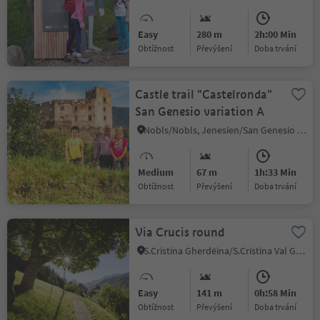
Easy
280 m
2h:00 Min
Obtížnost
Převýšení
doba trvání
Castle trail "Castelronda"
San Genesio variation A
Nobls/Nobls, Jenesien/San Genesio Atesino, Bolzano/Bozen and environs
Medium
67 m
1h:33 Min
Obtížnost
Převýšení
doba trvání
Via Crucis round
S.Cristina Gherdëina/S.Cristina Val Gardena/S.Cristina Gherdëina/St.Christina in Gröden, S.Crestina Gherdëina/Santa Cristina Val Gardana, Dolomites Region Val Gardena
Easy
141 m
0h:58 Min
Obtížnost
Převýšení
doba trvání