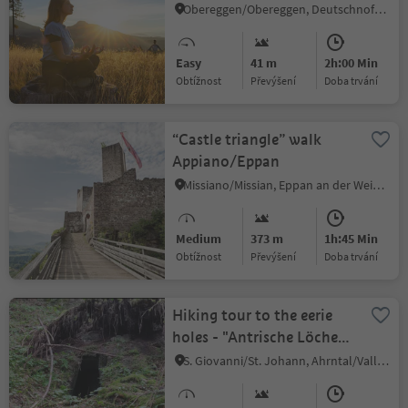
Obereggen/Obereggen, Deutschnofen/Nova Ponente, Dolomites Region Eggental
Easy
41 m
2h:00 Min
Obtížnost
Převýšení
doba trvání
“Castle triangle” walk
Appiano/Eppan
Missiano/Missian, Eppan an der Weinstaße/Appiano sulla Strada del Vino, Alto Adige Wine Road
Medium
373 m
1h:45 Min
Obtížnost
Převýšení
doba trvání
Hiking tour to the eerie
holes - "Antrische Löcher"
Luttach/Lutago
S. Giovanni/St. Johann, Ahrntal/Valle Aurina, Ahrntal/Valle Aurina