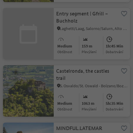
Entry segment | Gfrill –
Buchholz
Laghetti/Laag, Salorno/Salurn, Alto Adige Wine Road
Medium
159 m
1h:45 Min
Obtížnost
Převýšení
doba trvání
Castelronda, the castles
trail
S. Osvaldo/St. Oswald - Bolzano/Bozen, Bolzano/Bozen, Bolzano/Bozen and environs
Medium
1063 m
5h:35 Min
Obtížnost
Převýšení
doba trvání
MINDFUL.LATEMAR