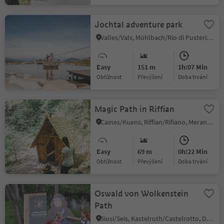
Jochtal adventure park
Valles/Vals, Mühlbach/Rio di Pusteria, Brixen/Bressanone and environs
Easy
151 m
1h:07 Min
Obtížnost
Převýšení
doba trvání
Magic Path in Riffian
Caines/Kuens, Riffian/Rifiano, Meran/Merano and environs
Easy
69 m
0h:22 Min
Obtížnost
Převýšení
doba trvání
Oswald von Wolkenstein
Path
Siusi/Seis, Kastelruth/Castelrotto, Dolomites Region Seiser Alm