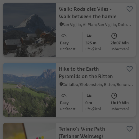
Walk: Roda dles Viles -
Walk between the hamlets
(B)
San Vigilio, Al Plan/San Vigilio, Dolomites Region Kronplatz/Plan de Corones
Easy
325 m
2h:07 Min
Obtížnost
Převýšení
doba trvání
Hike to the Earth
Pyramids on the Ritten
Collalbo/Klobenstein, Ritten/Renon, Bolzano/Bozen and environs
Easy
0 m
1h:19 Min
Obtížnost
Převýšení
doba trvání
Terlano's Wine Path
(Terlaner Weinweg)