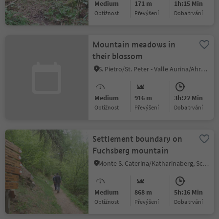
Medium
171 m
1h:15 Min
Obtížnost
Převýšení
doba trvání
Mountain meadows in
their blossom
S. Pietro/St. Peter - Valle Aurina/Ahrntal, Sand in Taufers/Campo Tures, Ahrntal/Valle Aurina
Medium
916 m
3h:22 Min
Obtížnost
Převýšení
doba trvání
Settlement boundary on
Fuchsberg mountain
Monte S. Caterina/Katharinaberg, Schnals/Senales, Vinschgau/Val Venosta
Medium
868 m
5h:16 Min
Obtížnost
Převýšení
doba trvání