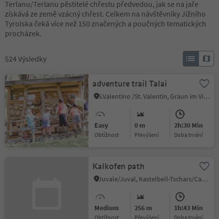
Terlanu/Terlanu pěstitelé chřestu předvedou, jak se na jaře
získává ze země vzácný chřest. Celkem na návštěvníky Jižního
Tyrolska čeká více než 150 značených a poučných tematických
procházek.
524
Výsledky
adventure trail Talai
S.Valentino /St. Valentin, Graun im Vinschgau/Curon Venosta, Vinschgau/Val Venosta
Easy
0 m
2h:30 Min
Obtížnost
Převýšení
doba trvání
Kalkofen path
Juvale/Juval, Kastelbell-Tschars/Castelbello-Ciardes, Vinschgau/Val Venosta
Medium
256 m
1h:43 Min
Obtížnost
Převýšení
doba trvání