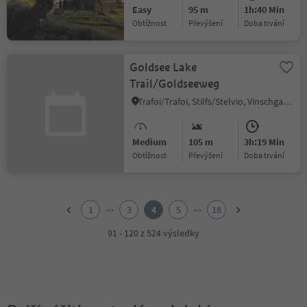
Easy
95 m
1h:40 Min
Obtížnost
Převýšení
doba trvání
Goldsee Lake
Trail/Goldseeweg
Trafoi/Trafoi, Stilfs/Stelvio, Vinschgau/Val Venosta
Medium
105 m
3h:19 Min
Obtížnost
Převýšení
doba trvání
1
2
...
...
1
3
4
5
18
3
4
91 - 120 z 524 výsledky
5
6
7
8
9