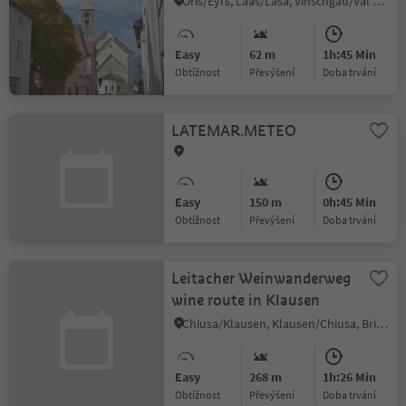
Oris/Eyrs, Laas/Lasa, Vinschgau/Val Venosta
Easy
62 m
1h:45 Min
Obtížnost
Převýšení
doba trvání
LATEMAR.METEO
Easy
150 m
0h:45 Min
Obtížnost
Převýšení
doba trvání
Leitacher Weinwanderweg
wine route in Klausen
Chiusa/Klausen, Klausen/Chiusa, Brixen/Bressanone and environs
Easy
268 m
1h:26 Min
Obtížnost
Převýšení
doba trvání