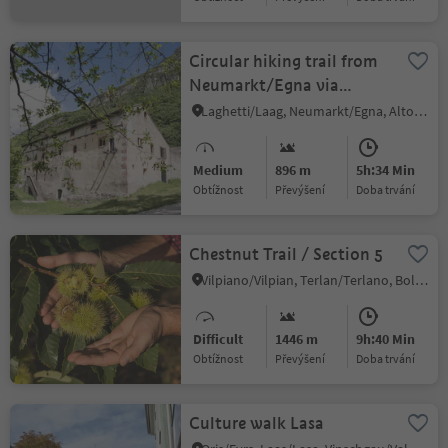
Circular hiking trail from
Neumarkt/Egna via
Laag/Laghetti to
Laghetti/Laag, Neumarkt/Egna, Alto Adige Wine Road
Buchholz/Pochi and
Salurn/Salorno
Medium
896 m
5h:34 Min
Obtížnost
Převýšení
doba trvání
Chestnut Trail / Section 5
Vilpiano/Vilpian, Terlan/Terlano, Bolzano/Bozen and environs
Difficult
1446 m
9h:40 Min
Obtížnost
Převýšení
doba trvání
Culture walk Lasa