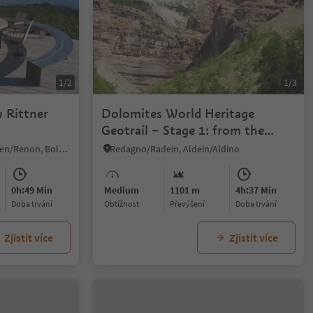
1/2
1/3
 Rittner
Dolomites World Heritage
Geotrail – Stage 1: from the
Bletterbach to the Lavazèjoch
Auna di Sopra/Oberinn, Ritten/Renon, Bolzano/Bozen and environs
Redagno/Radein, Aldein/Aldino
pass- From land to sea
0h:49 Min
Medium
1101 m
4h:37 Min
doba trvání
Obtížnost
Převýšení
doba trvání
Zjistit více
Zjistit více