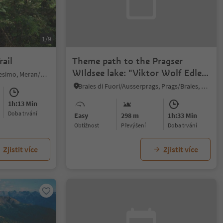
1/9
ail
Theme path to the Pragser
WIldsee lake: "Viktor Wolf Edler
Prissiano/Prissian, Tisens/Tesimo, Meran/Merano and environs
von Glanvell"
Braies di Fuori/Ausserprags, Prags/Braies, Dolomites Region 3 Zinnen
1h:13 Min
doba trvání
Easy
298 m
1h:33 Min
Obtížnost
Převýšení
doba trvání
Zjistit více
Zjistit více