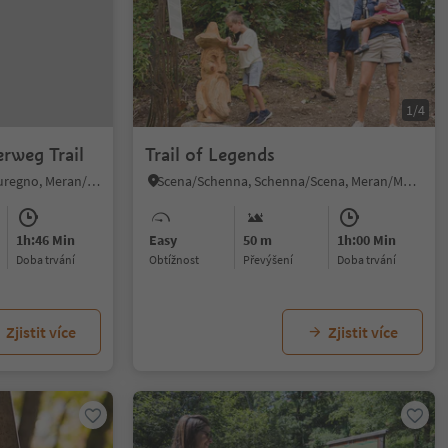
1/4
rweg Trail
Trail of Legends
Proves/Proveis, Laurein/Lauregno, Meran/Merano and environs
Scena/Schenna, Schenna/Scena, Meran/Merano and environs
1h:46 Min
Easy
50 m
1h:00 Min
doba trvání
Obtížnost
Převýšení
doba trvání
Zjistit více
Zjistit více