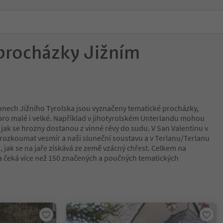
procházky Jižním
onech Jižního Tyrolska jsou vyznačeny tematické procházky,
y pro malé i velké. Například v jihotyrolském Unterlandu mohou
 jak se hrozny dostanou z vinné révy do sudu. V San Valentinu v
koumat vesmír a naši sluneční soustavu a v Terlanu/Terlanu
 jak se na jaře získává ze země vzácný chřest. Celkem na
a čeká více než 150 značených a poučných tematických