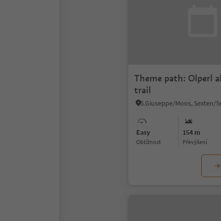
Theme path: Olperl al
trail
Easy
154 m
Obtížnost
Převýšení