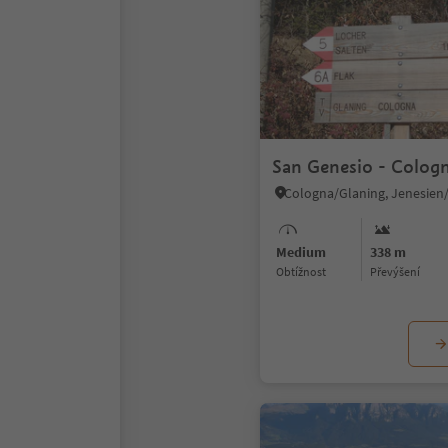
San Genesio - Colog
Medium
338 m
Obtížnost
Převýšení