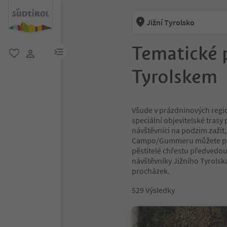
Jižní Tyrolsko
Tematické 
odkaz na menu
oblíbené
uživatelský odkaz
Tyrolskem
Všude v prázdninových regi
speciální objevitelské tras
návštěvníci na podzim zažít,
Campo/Gummeru můžete proz
pěstitelé chřestu předvedou,
návštěvníky Jižního Tyrolsk
procházek.
529
Výsledky