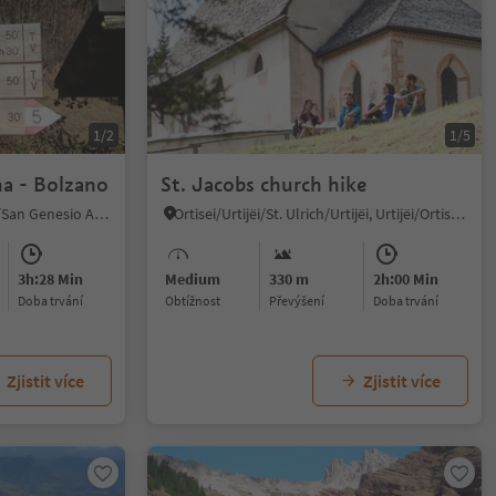
1/2
1/5
na - Bolzano
St. Jacobs church hike
Cologna/Glaning, Jenesien/San Genesio Atesino, Bolzano/Bozen and environs
Ortisei/Urtijëi/St. Ulrich/Urtijëi, Urtijëi/Ortisei, Dolomites Region Val Gardena
3h:28 Min
Medium
330 m
2h:00 Min
doba trvání
Obtížnost
Převýšení
doba trvání
Zjistit více
Zjistit více