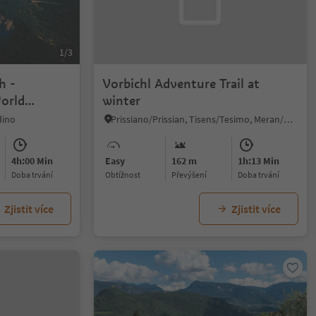
1/3
h -
Vorbichl Adventure Trail at
orld
winter
dino
Prissiano/Prissian, Tisens/Tesimo, Meran/Merano and environs
4h:00 Min
Easy
162 m
1h:13 Min
doba trvání
Obtížnost
Převýšení
doba trvání
Zjistit více
Zjistit více