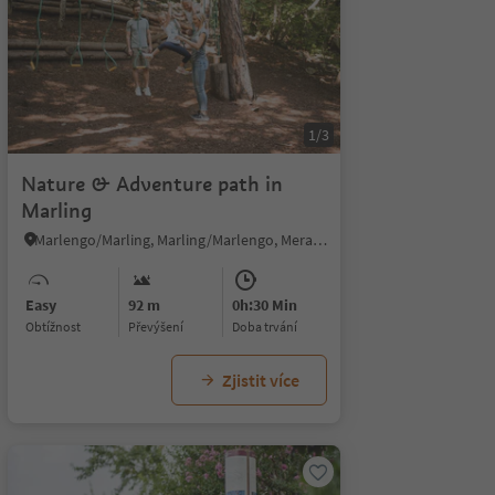
1/3
Nature & Adventure path in
Marling
Marlengo/Marling, Marling/Marlengo, Meran/Merano and environs
Easy
92 m
0h:30 Min
Obtížnost
Převýšení
doba trvání
Zjistit více