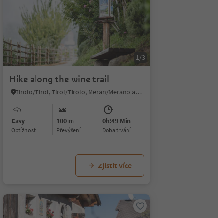
1/3
Hike along the wine trail
Tirolo/Tirol, Tirol/Tirolo, Meran/Merano and environs
Easy
100 m
0h:49 Min
Obtížnost
Převýšení
doba trvání
Zjistit více