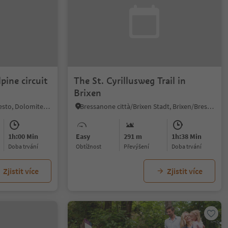
pine circuit
The St. Cyrillusweg Trail in
Brixen
S.Giuseppe/Moos, Sexten/Sesto, Dolomites Region 3 Zinnen
Bressanone città/Brixen Stadt, Brixen/Bressanone, Brixen/Bressanone and environs
1h:00 Min
Easy
291 m
1h:38 Min
doba trvání
Obtížnost
Převýšení
doba trvání
Zjistit více
Zjistit více