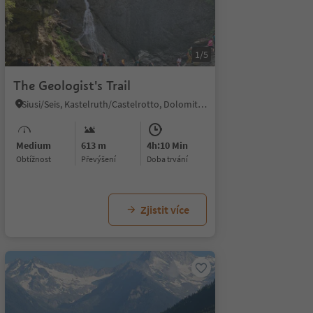
1/5
The Geologist's Trail
Siusi/Seis, Kastelruth/Castelrotto, Dolomites Region Seiser Alm
Medium
613 m
4h:10 Min
Obtížnost
Převýšení
doba trvání
Zjistit více