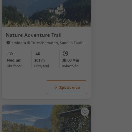
1/4
Nature Adventure Trail
Caminata di Tures/Kematen, Sand in Taufers/Campo Tures, Ahrntal/Valle Aurina
Medium
201 m
3h:00 Min
Obtížnost
Převýšení
doba trvání
Zjistit více