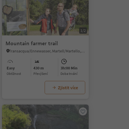
1/2
Mountain farmer trail
Transacqua/Ennewasser, Martell/Martello, Vinschgau/Val Venosta
Easy
430 m
3h:00 Min
Obtížnost
Převýšení
doba trvání
Zjistit více