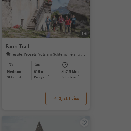
1/6
Farm Trail
Presule/Prösels, Völs am Schlern/Fiè allo Sciliar, Dolomites Region Seiser Alm
Medium
610 m
3h:19 Min
Obtížnost
Převýšení
doba trvání
Zjistit více