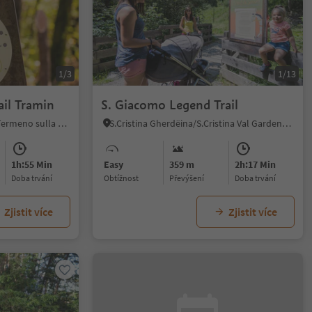
1/3
1/13
ail Tramin
S. Giacomo Legend Trail
Tramin an der Weinstraße/Termeno sulla Strada del Vino, Alto Adige Wine Road
S.Cristina Gherdëina/S.Cristina Val Gardena/S.Cristina Gherdëina/St.Christina in Gröden, S.Crestina Gherdëina/Santa Cristina Val Gardana, Dolomites Region Val Gardena
1h:55 Min
Easy
359 m
2h:17 Min
doba trvání
Obtížnost
Převýšení
doba trvání
Zjistit více
Zjistit více