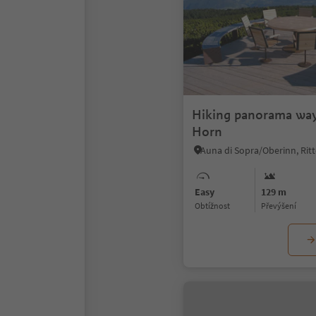
Hiking panorama way
Horn
Easy
129 m
Obtížnost
Převýšení