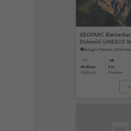
GEOPARC Bletterbac
Dolomiti UNESCO W
Heritage site
Redagno/Radein, Aldein/Al
Medium
0 m
Obtížnost
Převýšení