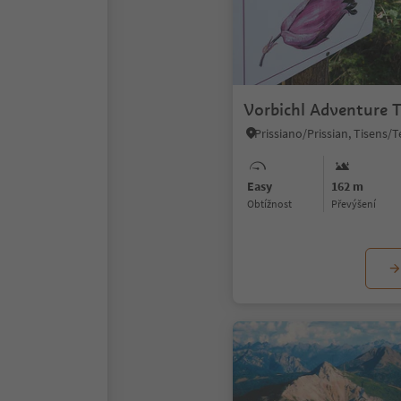
Vorbichl Adventure Tr
Easy
162 m
Obtížnost
Převýšení