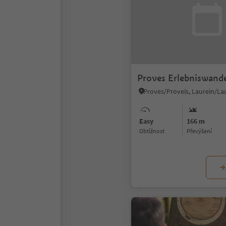
Proves Erlebniswande
Easy
166 m
Obtížnost
Převýšení