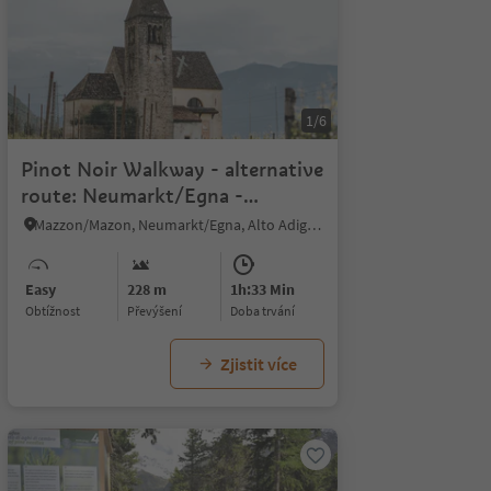
1/6
Pinot Noir Walkway - alternative
route: Neumarkt/Egna -
Mazon/Mazzon -
Mazzon/Mazon, Neumarkt/Egna, Alto Adige Wine Road
Neumarkt/Egna
Easy
228 m
1h:33 Min
Obtížnost
Převýšení
doba trvání
Zjistit více