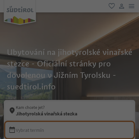
odk
oblíbené
uživatel
Ubytování na jihotyrolské vinařské
stezce - Oficiální stránky pro
dovolenou v Jižním Tyrolsku -
suedtirol.info
Kam chcete jet?
Jihotyrolská vinařská stezka
Vybrat termín