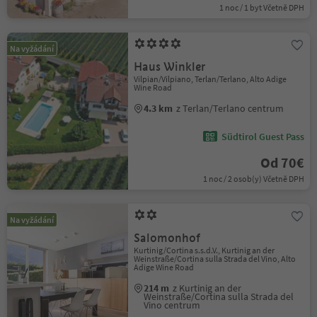
1 noc / 1 byt Včetně DPH
Na vyžádání
Haus Winkler
Vilpian/Vilpiano, Terlan/Terlano, Alto Adige
Wine Road
4.3 km
z Terlan/Terlano centrum
Südtirol Guest Pass
Od 70€
1 noc / 2 osob(y) Včetně DPH
Na vyžádání
Salomonhof
Kurtinig/Cortina s.s.d.V., Kurtinig an der
Weinstraße/Cortina sulla Strada del Vino, Alto
Adige Wine Road
214 m
z Kurtinig an der
Weinstraße/Cortina sulla Strada del
Vino centrum