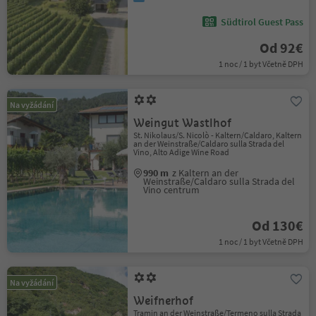
Südtirol Guest Pass
Od 92€
1 noc / 1 byt Včetně DPH
Na vyžádání
Weingut Wastlhof
St. Nikolaus/S. Nicolò - Kaltern/Caldaro, Kaltern
an der Weinstraße/Caldaro sulla Strada del
Vino, Alto Adige Wine Road
990 m
z Kaltern an der
Weinstraße/Caldaro sulla Strada del
Vino centrum
Od 130€
1 noc / 1 byt Včetně DPH
Na vyžádání
Weifnerhof
Tramin an der Weinstraße/Termeno sulla Strada