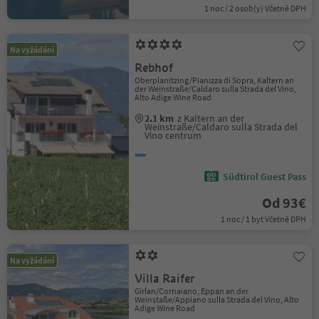
1 noc / 2 osob(y) Včetně DPH
Na vyžádání
Rebhof
Oberplanitzing/Pianizza di Sopra, Kaltern an
der Weinstraße/Caldaro sulla Strada del Vino,
Alto Adige Wine Road
2.1 km
z Kaltern an der
Weinstraße/Caldaro sulla Strada del
Vino centrum
Südtirol Guest Pass
Od 93€
1 noc / 1 byt Včetně DPH
Na vyžádání
Villa Raifer
Girlan/Cornaiano, Eppan an der
Weinstaße/Appiano sulla Strada del Vino, Alto
Adige Wine Road