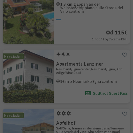
1.3 km
z Eppan an der
Weinstaße/Appiano sulla Strada del
Vino centrum
Od 115€
1 noc / 1 byt Včetně DPH
Na vyžádání
Apartments Lanziner
Neumarkt/Egna center, Neumarkt/Egna, Alto
Adige Wine Road
96 m
z Neumarkt/Egna centrum
Südtirol Guest Pass
Na vyžádání
Apfelhof
Söll/Sella, Tramin an der Weinstraße/Termeno
sulla Strada del Vino, Alto Adige Wine Road