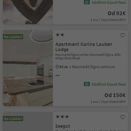
Südtirol Guest Pass
Od 92€
1 noc / 1 byt Včetně DPH
Na vyžádání
Apartment Karina Lauben
Lodge
Neumarkt/Egna center, Neumarkt/Egna, Alto
Adige Wine Road
82 m
z Neumarkt/Egna centrum
Südtirol Guest Pass
Od 150€
1 noc / 1 byt Včetně DPH
Na vyžádání
Seegut