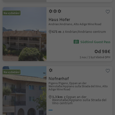
Na vyžádání
Haus Hofer
Andrian/Andriano, Alto Adige Wine Road
671 m
z Andrian/Andriano centrum
Südtirol Guest Pass
Od 98€
1 noc / 1 byt Včetně DPH
Na vyžádání
Nofnerhof
Pigeno/Pigano, Eppan an der
Weinstaße/Appiano sulla Strada del Vino, Alto
Adige Wine Road
1.3 km
z Eppan an der
Weinstaße/Appiano sulla Strada del
Vino centrum