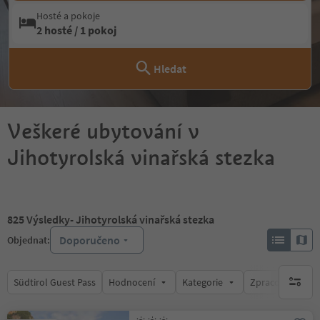
Hosté a pokoje
2 hosté / 1 pokoj
Hledat
Veškeré ubytování v
Jihotyrolská vinařská stezka
825
Výsledky
- Jihotyrolská vinařská stezka
Doporučeno
Objednat:
Südtirol Guest Pass
Hodnocení
Kategorie
Zpracovává
brak ak