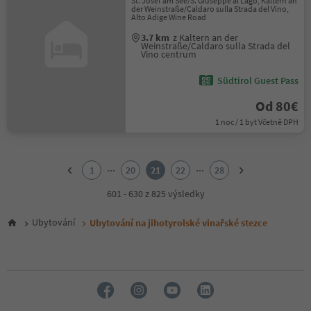
St. Josef am See/S. Giuseppe al Lago, Kaltern an
der Weinstraße/Caldaro sulla Strada del Vino,
Alto Adige Wine Road
3.7 km
z Kaltern an der
Weinstraße/Caldaro sulla Strada del
Vino centrum
Südtirol Guest Pass
Od 80€
1 noc / 1 byt Včetně DPH
1
2
...
...
1
20
21
22
28
3
4
601 - 630 z 825 výsledky
5
6
Ubytování
Ubytování na jihotyrolské vinařské stezce
7
8
9
10
11
12