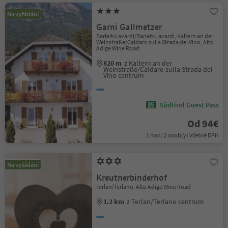
Na vyžádání
Garni Gallmetzer
Barleit-Lavardi/Barleit-Lavardi, Kaltern an der
Weinstraße/Caldaro sulla Strada del Vino, Alto
Adige Wine Road
820 m
z Kaltern an der
Weinstraße/Caldaro sulla Strada del
Vino centrum
Südtirol Guest Pass
Od 94€
1 noc / 2 osob(y) Včetně DPH
Na vyžádání
Kreutnerbinderhof
Terlan/Terlano, Alto Adige Wine Road
1.2 km
z Terlan/Terlano centrum