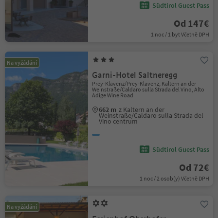
Südtirol Guest Pass
Od 147€
1 noc / 1 byt Včetně DPH
Na vyžádání
Garni-Hotel Saltneregg
Prey-Klavenz/Prey-Klavenz, Kaltern an der
Weinstraße/Caldaro sulla Strada del Vino, Alto
Adige Wine Road
662 m
z Kaltern an der
Weinstraße/Caldaro sulla Strada del
Vino centrum
Südtirol Guest Pass
Od 72€
1 noc / 2 osob(y) Včetně DPH
Na vyžádání