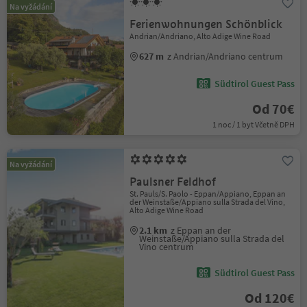
Na vyžádání
Ferienwohnungen Schönblick
Andrian/Andriano, Alto Adige Wine Road
627 m
z Andrian/Andriano centrum
Südtirol Guest Pass
Od 70€
1 noc / 1 byt Včetně DPH
Na vyžádání
Paulsner Feldhof
St. Pauls/S. Paolo - Eppan/Appiano, Eppan an
der Weinstaße/Appiano sulla Strada del Vino,
Alto Adige Wine Road
2.1 km
z Eppan an der
Weinstaße/Appiano sulla Strada del
Vino centrum
Südtirol Guest Pass
Od 120€