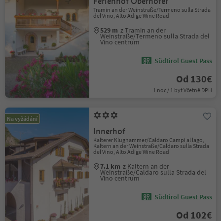
Ferienhof Oberhofer
Tramin an der Weinstraße/Termeno sulla Strada
del Vino, Alto Adige Wine Road
529 m
z Tramin an der
Weinstraße/Termeno sulla Strada del
Vino centrum
Südtirol Guest Pass
Od 130€
1 noc / 1 byt Včetně DPH
Na vyžádání
Innerhof
Kalterer Klughammer/Caldaro Campi al lago,
Kaltern an der Weinstraße/Caldaro sulla Strada
del Vino, Alto Adige Wine Road
7.1 km
z Kaltern an der
Weinstraße/Caldaro sulla Strada del
Vino centrum
Südtirol Guest Pass
Od 102€