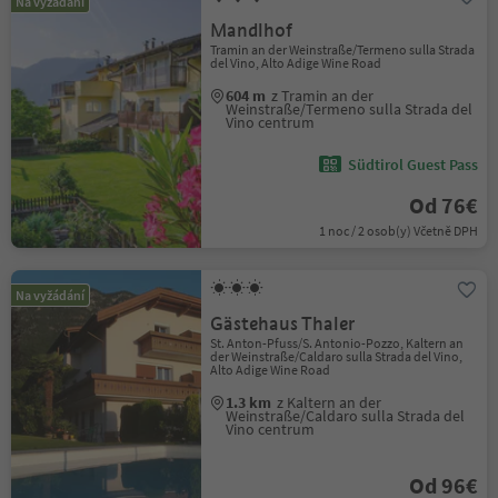
Na vyžádání
Mandlhof
Tramin an der Weinstraße/Termeno sulla Strada
del Vino, Alto Adige Wine Road
604 m
z Tramin an der
Weinstraße/Termeno sulla Strada del
Vino centrum
Südtirol Guest Pass
Od 76€
1 noc / 2 osob(y) Včetně DPH
Na vyžádání
Gästehaus Thaler
St. Anton-Pfuss/S. Antonio-Pozzo, Kaltern an
der Weinstraße/Caldaro sulla Strada del Vino,
Alto Adige Wine Road
1.3 km
z Kaltern an der
Weinstraße/Caldaro sulla Strada del
Vino centrum
Od 96€