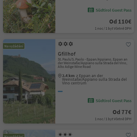
Südtirol Guest Pass
Od 110€
1 noc / 1 byt Včetně DPH
Na vyžádání
Gfillhof
St. Pauls/S. Paolo - Eppan/Appiano, Eppan an
der Weinstaße/Appiano sulla Strada del Vino,
Alto Adige Wine Road
2.4 km
z Eppan an der
Weinstaße/Appiano sulla Strada del
Vino centrum
Südtirol Guest Pass
Od 77€
1 noc / 1 byt Včetně DPH
Na vyžádání