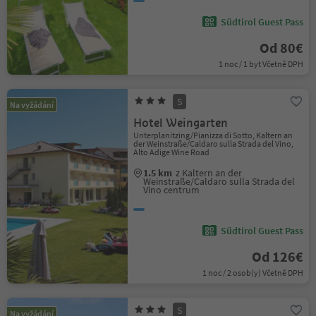
Südtirol Guest Pass
Od 80€
1 noc / 1 byt Včetně DPH
S
Na vyžádání
Hotel Weingarten
Unterplanitzing/Pianizza di Sotto, Kaltern an
der Weinstraße/Caldaro sulla Strada del Vino,
Alto Adige Wine Road
1.5 km
z Kaltern an der
Weinstraße/Caldaro sulla Strada del
Vino centrum
Südtirol Guest Pass
Od 126€
1 noc / 2 osob(y) Včetně DPH
S
Na vyžádání