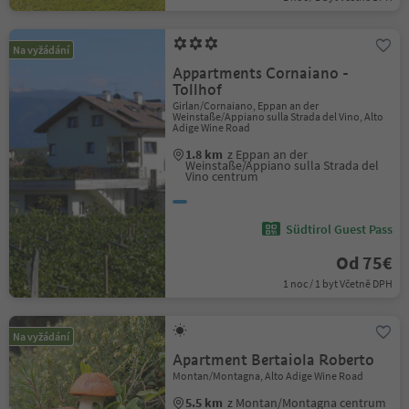
Na vyžádání
Appartments Cornaiano -
Tollhof
Girlan/Cornaiano, Eppan an der
Weinstaße/Appiano sulla Strada del Vino, Alto
Adige Wine Road
1.8 km
z Eppan an der
Weinstaße/Appiano sulla Strada del
Vino centrum
Südtirol Guest Pass
Od 75€
1 noc / 1 byt Včetně DPH
Na vyžádání
Apartment Bertaiola Roberto
Montan/Montagna, Alto Adige Wine Road
5.5 km
z Montan/Montagna centrum