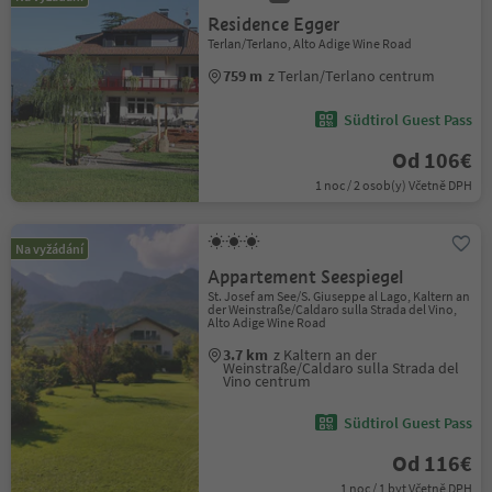
Residence Egger
Terlan/Terlano, Alto Adige Wine Road
759 m
z Terlan/Terlano centrum
Südtirol Guest Pass
Od 106€
1 noc / 2 osob(y) Včetně DPH
Na vyžádání
Appartement Seespiegel
St. Josef am See/S. Giuseppe al Lago, Kaltern an
der Weinstraße/Caldaro sulla Strada del Vino,
Alto Adige Wine Road
3.7 km
z Kaltern an der
Weinstraße/Caldaro sulla Strada del
Vino centrum
Südtirol Guest Pass
Od 116€
1 noc / 1 byt Včetně DPH