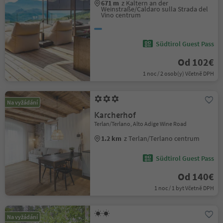
671 m
z Kaltern an der
Weinstraße/Caldaro sulla Strada del
Vino centrum
Südtirol Guest Pass
Od 102€
1 noc / 2 osob(y) Včetně DPH
Na vyžádání
Karcherhof
Terlan/Terlano, Alto Adige Wine Road
1.2 km
z Terlan/Terlano centrum
Südtirol Guest Pass
Od 140€
1 noc / 1 byt Včetně DPH
Na vyžádání