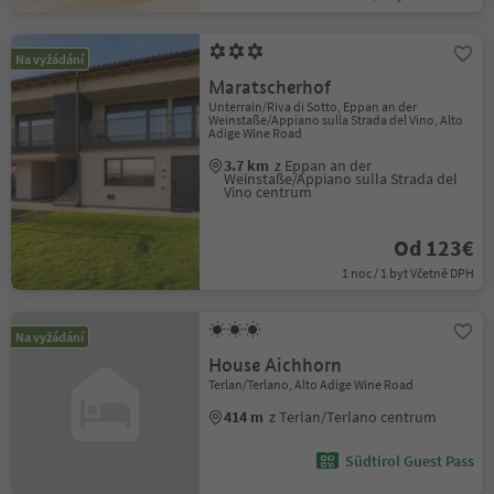
Na vyžádání
Maratscherhof
Unterrain/Riva di Sotto, Eppan an der
Weinstaße/Appiano sulla Strada del Vino, Alto
Adige Wine Road
3.7 km
z Eppan an der
Weinstaße/Appiano sulla Strada del
Vino centrum
Od 123€
1 noc / 1 byt Včetně DPH
Na vyžádání
House Aichhorn
Terlan/Terlano, Alto Adige Wine Road
414 m
z Terlan/Terlano centrum
Südtirol Guest Pass