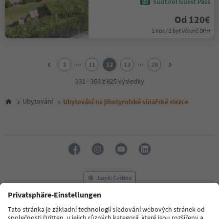
Südtirol Guest Pass
Od 120€
1 noc / 1 byt Včetně DPH
1
2
...
...
1
11
12
13
28
3
4
331 - 360 z 825 výsledky
5
6
Ubytování
Ubytování na jihotyrolské vinařské stezce
7
8
9
10
11
12
13
14
Jazyk: Čeština
15
16
17
FAQ
Kontaktujte nás
Tisk
MICE
18