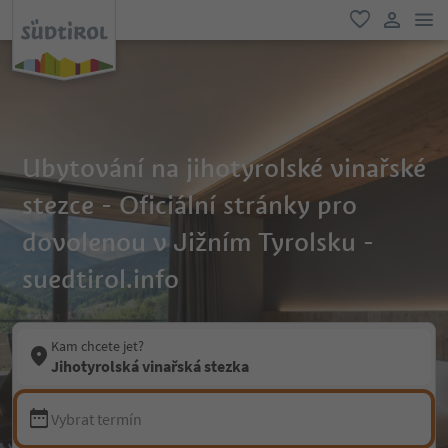
odk
oblíbené
uživatel
Ubytování na jihotyrolské vinařské
stezce - Oficiální stránky pro
dovolenou v Jižním Tyrolsku -
suedtirol.info
Kam chcete jet?
Jihotyrolská vinařská stezka
Vybrat termín