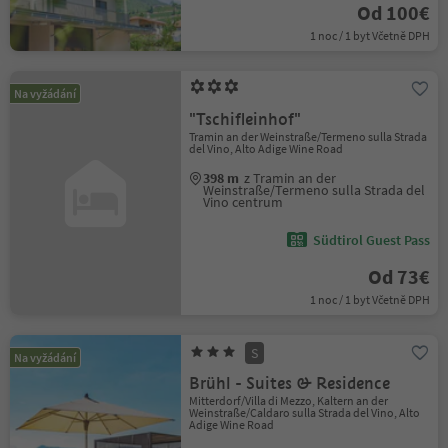
Od 100€
1 noc / 1 byt Včetně DPH
Na vyžádání
"Tschifleinhof"
Tramin an der Weinstraße/Termeno sulla Strada
del Vino, Alto Adige Wine Road
398 m
z Tramin an der
Weinstraße/Termeno sulla Strada del
Vino centrum
Südtirol Guest Pass
Od 73€
1 noc / 1 byt Včetně DPH
S
Na vyžádání
Brühl - Suites & Residence
Mitterdorf/Villa di Mezzo, Kaltern an der
Weinstraße/Caldaro sulla Strada del Vino, Alto
Adige Wine Road