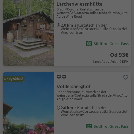
Lärchenwiesenhütte
Graun/Corona, Kurtatsch an der
Weinstraße/Cortaccia sulla Strada del Vino, Alto
Adige Wine Road
2.0 km
z Kurtatsch an der
Weinstraße/Cortaccia sulla Strada del
Vino centrum
Südtirol Guest Pass
Od 93€
1 noc / 1 byt Včetně DPH
Na vyžádání
Voldersberghof
Penon/Penone, Kurtatsch an der
Weinstraße/Cortaccia sulla Strada del Vino, Alto
Adige Wine Road
2.0 km
z Kurtatsch an der
Weinstraße/Cortaccia sulla Strada del
Vino centrum
Südtirol Guest Pass