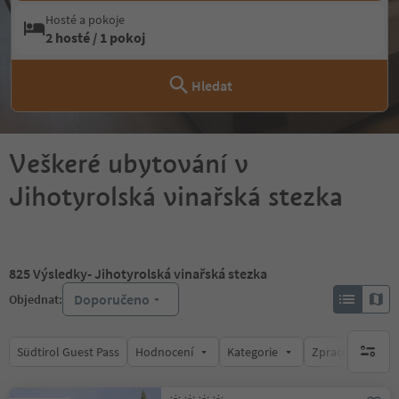
Hosté a pokoje
2 hosté / 1 pokoj
Hledat
Veškeré ubytování v
Jihotyrolská vinařská stezka
825
Výsledky
- Jihotyrolská vinařská stezka
Doporučeno
Objednat:
Südtirol Guest Pass
Hodnocení
Kategorie
Zpracovává
brak ak