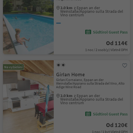
2.0 km
z Eppan an der
Weinstaße/Appiano sulla Strada del
Vino centrum
Südtirol Guest Pass
Od 114€
1 noc / 2 osob(y) Včetně DPH
Na vyžádání
Girlan Home
Girlan/Cornaiano, Eppan an der
Weinstaße/Appiano sulla Strada del Vino, Alto
Adige Wine Road
2.0 km
z Eppan an der
Weinstaße/Appiano sulla Strada del
Vino centrum
Südtirol Guest Pass
Od 120€
1 noc / 1 byt Včetně DPH