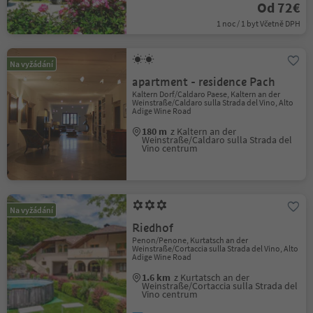
Od 72€
1 noc / 1 byt Včetně DPH
Na vyžádání
apartment - residence Pach
Kaltern Dorf/Caldaro Paese, Kaltern an der
Weinstraße/Caldaro sulla Strada del Vino, Alto
Adige Wine Road
180 m
z Kaltern an der
Weinstraße/Caldaro sulla Strada del
Vino centrum
Na vyžádání
Riedhof
Penon/Penone, Kurtatsch an der
Weinstraße/Cortaccia sulla Strada del Vino, Alto
Adige Wine Road
1.6 km
z Kurtatsch an der
Weinstraße/Cortaccia sulla Strada del
Vino centrum