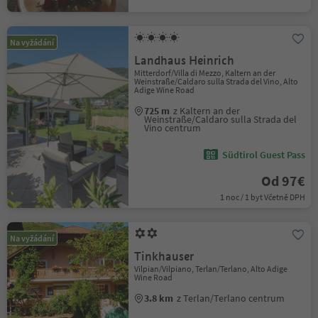
Na vyžádání
Landhaus Heinrich
Mitterdorf/Villa di Mezzo, Kaltern an der
Weinstraße/Caldaro sulla Strada del Vino, Alto
Adige Wine Road
725 m
z Kaltern an der
Weinstraße/Caldaro sulla Strada del
Vino centrum
Südtirol Guest Pass
Od 97€
1 noc / 1 byt Včetně DPH
Na vyžádání
Tinkhauser
Vilpian/Vilpiano, Terlan/Terlano, Alto Adige
Wine Road
3.8 km
z Terlan/Terlano centrum