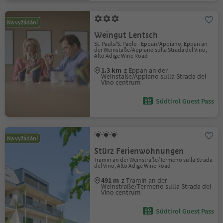
Na vyžádání
Weingut Lentsch
St. Pauls/S. Paolo - Eppan/Appiano, Eppan an
der Weinstaße/Appiano sulla Strada del Vino,
Alto Adige Wine Road
1.3 km
z Eppan an der
Weinstaße/Appiano sulla Strada del
Vino centrum
Südtirol Guest Pass
Na vyžádání
Stürz Ferienwohnungen
Tramin an der Weinstraße/Termeno sulla Strada
del Vino, Alto Adige Wine Road
491 m
z Tramin an der
Weinstraße/Termeno sulla Strada del
Vino centrum
Südtirol Guest Pass