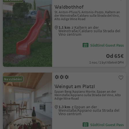
Waldbothhof
St. Anton-Pfuss/S. Antonio-Pozzo, Kaltern an
der Weinstraße/Caldaro sulla Strada del Vino,
Alto Adige Wine Road
1.1 km
z Kaltern an der
Weinstraße/Caldaro sulla Strada del
Vino centrum
Südtirol Guest Pass
Od 65€
1 noc / 1 byt Včetně DPH
Na vyžádání
Weingut am Platzl
Eppan Berg/Appiano Monte, Eppan an der
Weinstaße/Appiano sulla Strada del Vino, Alto
Adige Wine Road
1.3 km
z Eppan an der
Weinstaße/Appiano sulla Strada del
Vino centrum
Südtirol Guest Pass