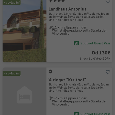
Na vyžádání
Landhaus Antonius
St. Michael/S. Michele - Eppan/Appiano, Eppan
an der Weinstaße/Appiano sulla Strada del
Vino, Alto Adige Wine Road
1.1 km
z Eppan an der
Weinstaße/Appiano sulla Strada del
Vino centrum
Südtirol Guest Pass
Od 130€
1 noc / 1 byt Včetně DPH
Na vyžádání
Weingut "Kreithof"
St. Michael/S. Michele - Eppan/Appiano, Eppan
an der Weinstaße/Appiano sulla Strada del
Vino, Alto Adige Wine Road
1.7 km
z Eppan an der
Weinstaße/Appiano sulla Strada del
Vino centrum
Südtirol Guest Pass