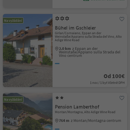
Na vyžádání
Bühel im Gschleier
Girlan/Cornaiano, Eppan an der
Weinstaße/Appiano sulla Strada del Vino, Alto
Adige Wine Road
2.0 km
z Eppan an der
Weinstaße/Appiano sulla Strada del
Vino centrum
Od 100€
1 noc / 1 byt Včetně DPH
Na vyžádání
Pension Lamberthof
Montan/Montagna, Alto Adige Wine Road
764 m
z Montan/Montagna centrum