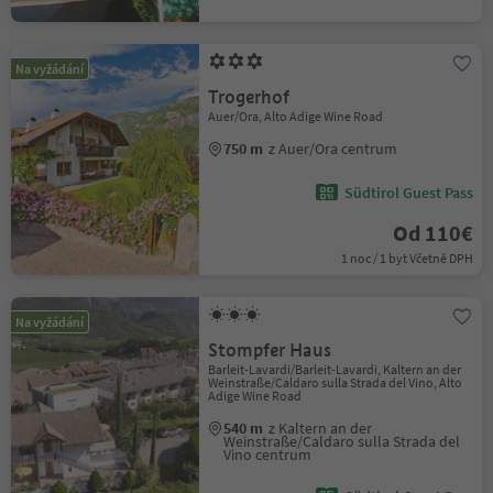
Na vyžádání
Trogerhof
Auer/Ora, Alto Adige Wine Road
750 m
z Auer/Ora centrum
Südtirol Guest Pass
Od 110€
1 noc / 1 byt Včetně DPH
Na vyžádání
Stompfer Haus
Barleit-Lavardi/Barleit-Lavardi, Kaltern an der
Weinstraße/Caldaro sulla Strada del Vino, Alto
Adige Wine Road
540 m
z Kaltern an der
Weinstraße/Caldaro sulla Strada del
Vino centrum